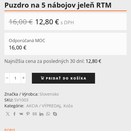
Puzdro na 5 nábojov jeleň RTM
16,00
€
Pôvodná
12,80
€
Aktuálna
s DPH
cena
cena
bola:
je:
16,00 €.
12,80 €.
Odporúčaná MOC
16,00
€
Najnižšia cena za posledných 30 dní:
12,80
€
PRIDAŤ DO KOŠÍKA
množstvo
Puzdro
na
Značka / Výrobca:
Slovensko
5
SKU:
SV1003
nábojov
Kategórie:
AKCIA / VÝPREDAJ
,
Koža
jeleň
RTM
POPIS