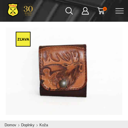
0
ZĽAVA
Domov
Doplnky
Koža