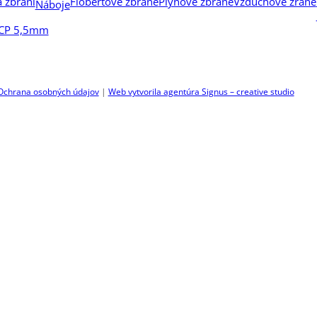
a zbraní
Flobertové zbrane
Plynové zbrane
Vzduchové zrane
Náboje
PCP 5,5mm
Ochrana osobných údajov
|
Web vytvorila agentúra Signus – creative studio