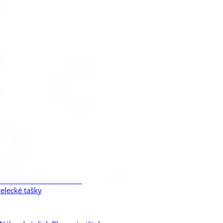
Kategória T1
á
Vreckové / Kľúčenkové svietidlá
statné príslušenstvo
Puzdrá
pruhy na zbrane
Putá
kavice
Strelecké okuliare
relecké tašky