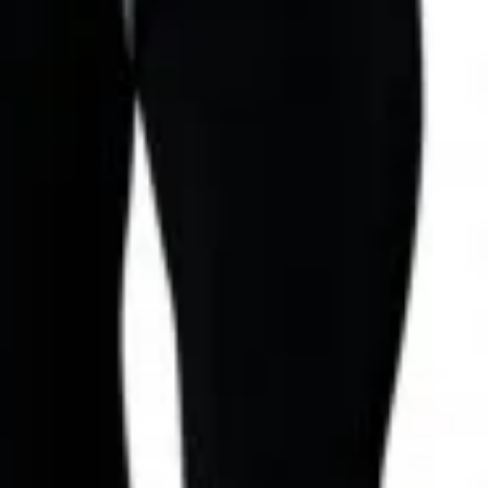
N – dámske spodky
Detektory bankoviek
Detektory kamier
Detektory kovov
Detektory
rácia vody
Iné
Koža
Nádoby na vodu
Odznaky
Ohrev jedla
Otvárače
P
Nože, sekery, mačety
e
 nože
Multifunkčné nože
Nože s pevnou čepeľou
Vrhacie nože
Vyska
Oblečenie
 nosenie
Ponožky
seň)
Ranger (Aktívne) podkolienky
Tramp (Záťažové)
Tramp (Záťažo
avice
Šiltovky, čiapky
Tričká
Taktické vesty
y
Mikiny, vesty
Spodné prádlo
Bundy
Dlhý rukáv
Krátky rukáv
Pánske
brane
Obranné spreje (kasre)
Paralyzéry
Kalen
Teleskopické obušky