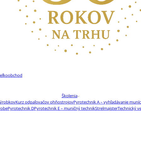
eľkoobchod
Školenia
výrobkov
Kurz odpaľovačov ohňostrojov
Pyrotechnik A – vyhľadávanie muníc
robe
Pyrotechnik D
Pyrotechnik E – muničný technik
Strelmajster
Technický v