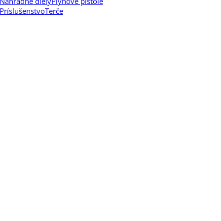
Náhradné diely
Plynové pištole
Príslušenstvo
Terče