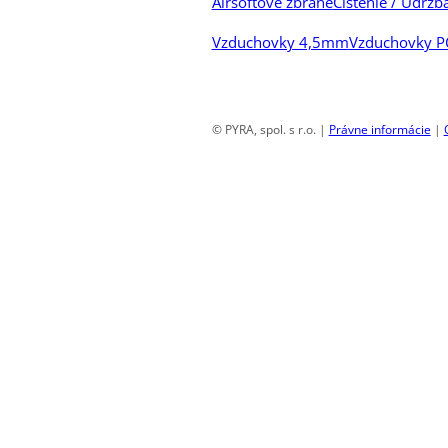
Airsoftové zbrane
Čistenie / Údržb
Vzduchovky 4,5mm
Vzduchovky 
© PYRA, spol. s r.o. |
Právne informácie
|