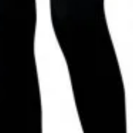
Optika
Ďalekohľady
ompact
Endurance ED
Endurance ED Monocular
ED X
Frontier HD X
Frontier LRF
Marine
Nature-Trek
Nature-Tre
Nature-Trek
väčšovací modul
Laserové sady
Montáže, adaptéry, vodováhy
Match Mounts
Taktické montáže
Vysunuté montáže
Montážne v
táže
Nastaviteľ
Endurance ED
Nature-Trek
Vantage
hľady
Camera Adaptors
Compact Tripod
Digi-scope Adaptors
ekohľadom
téry, Vežičky, Kolieska paralaxy
Honeycomb slnečné clony
Slnečné
Puškohľady
ax Touch 30 WA SF IR
Airmax
Airmax 30 WA SF IR
Airmax 30 WA SF
ndurance 30 WA SF
Frontier 30 IR
Frontier 30 SF IR
Frontier
Frontier
ED
Sidewinder FFP
Sidewinder SF
 SF IR
Vantage 30 WA SF IR
Vantage IR
Vantage SF
Vantage WA