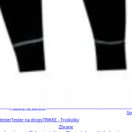
 predmety
Nášivky
Oblečenie
Powerbanky, batérie
Pyrotechnika
ia P1
Kategória P2
Interiérová pyrotechnika
Scénická pyrotechnika
e
Elektrické palníky
Kategória F1
Kategória F2
Zábavná pyrotechnika
y
Terčíky
ové záznamníky
Minikamery
Odposluchy
Rôzne
Rušičky
Sledovače
žky)
Chrániče sluchu
Chrániče zraku
Mieridlá
Strelecké palice
Svietidlá
ové svietidlá
Lovecké svietidlá
Taktické svietidlá
Turistické svietidl
niscenčné
Montáže
Nabíjačky
Diaľkové spúšte
Filtre k LED svietidlám
O
lušenstvo k LED svietidlám
Taktická výstroj
zbrane
Karabíny
Náramky na prežitie
Opasky
Perá
Plynové masky
Po
bníky
Blackhawk
Fobus
Kožené
Nylon / Textilné
Ru
Puzdrá na zbrane
St
tester
Tester na drogy
TRIKKE - Trojkolky
Zbrane