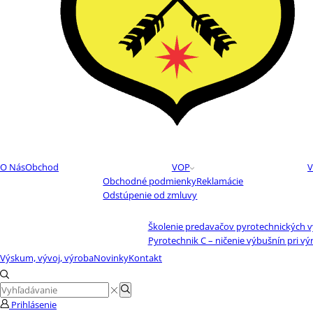
O Nás
Obchod
VOP
V
Obchodné podmienky
Reklamácie
Odstúpenie od zmluvy
Školenie predavačov pyrotechnických 
Pyrotechnik C – ničenie výbušnín pri vý
Výskum, vývoj, výroba
Novinky
Kontakt
Search
Search
input
Prihlásenie