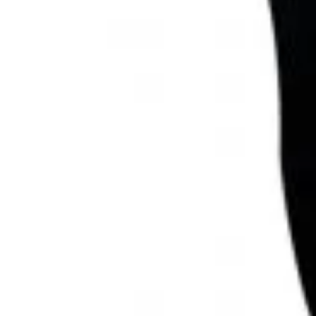
Bennon
Salomon
Obuv
Endurance
Endurance C
Endurance
Frontier APO ED
Frontier 
Frontier
Sapphire
Vantage
Diaľkomery
Fotopasca
Z
Kolimátory
Adaptéry, základne
Hliníkové mon
Vodováhy
Nočné videnie
Pozorovacie ďaleko
Príslušenstvo k pozorovacím ďal
Adap
Príslušenstvo k puškohľadom
Aimax 30 WA FFP SF IR
Aim
Airmax
Endurance 30 WA
E
Endurance WA
Panorama
Sidewinder 
Sidewinder
Vantage
Vantage 30 WA FFP
Vantage