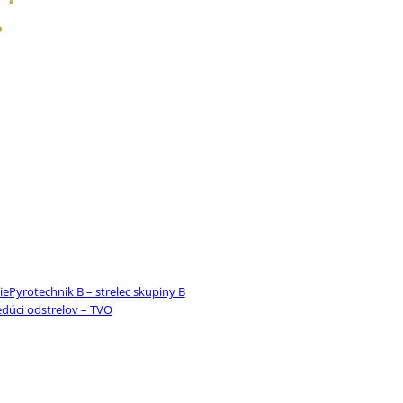
ie
Pyrotechnik B – strelec skupiny B
edúci odstrelov – TVO