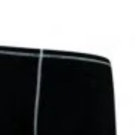
dlo
Dámske
o