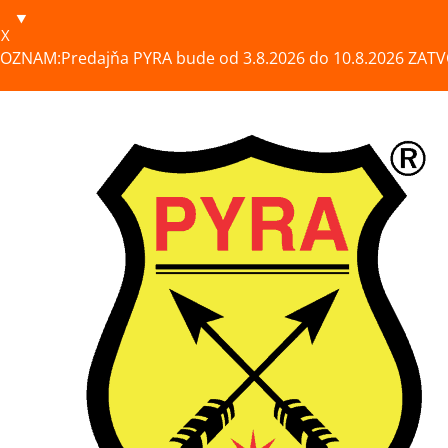
X
OZNAM:Predajňa PYRA bude od 3.8.2026 do 10.8.2026 ZATV