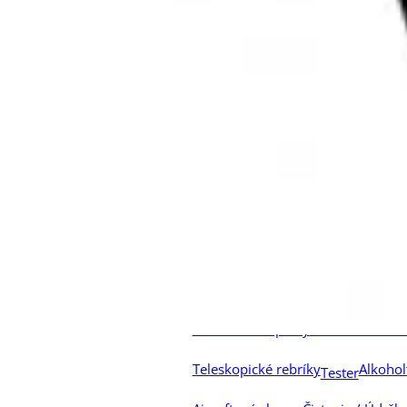
Puškohľady na kušu
Ostatné
Darčekové
Polícia, Security
Kategór
Iné pyrotechnické výrobky
Dymovnic
Špeciálna pyrotechnika
Majáky
Ramp
Signalizačná technika
Detektory
Hlas
Špionážna technika
Bi-pods (dvojno
Strelecké doplnky
Batérie
Halogén
Čelovk
LED svietidlá
Taktické svietidlá
Lumi
LEP svietidlá
Prís
Reflektory
Batohy
Chrániče sluchu
Istenie na 
Puzdrá na doplnky
Puzdrá na záso
Teleskopické rebríky
Alkohol
Tester