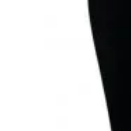
TERMO PCE PANTS D
21,60
€
s DPH
Kategórie produktov
AKCIA / VÝPREDAJ
Chemické svetlo
Dezinfekcia a ochrana
Filt
Doplnky
Peli kufre
Kufre
Brúsky
Mačety
Multifunkčné náradi
Dýky
Hubárske nože
Motýliky
Nože
Puzdrá na nože
Doplnky
Skryté
Nepriestrelné vesty
Horal (Zimné)
Letné
Outdoor (Jar/Je
Tramp (Záťažové) podkolienky
Košele
Kukly
Noh
Taktické oblečenie
Bundy
Čiapk
Dámske
Termoprádlo
Nesmrtiace z
Obranné prostriedky