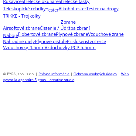
Rukavice
Strelecké okuliare
Strelecké tašky
Teleskopické rebríky
Alkoholtester
Tester na drogy
Tester
TRIKKE - Trojkolky
Zbrane
Airsoftové zbrane
Čistenie / Údržba zbraní
Flobertové zbrane
Plynové zbrane
Vzduchové zrane
Náboje
Náhradné diely
Plynové pištole
Príslušenstvo
Terče
Vzduchovky 4,5mm
Vzduchovky PCP 5,5mm
© PYRA, spol. s r.o. |
Právne informácie
|
Ochrana osobných údajov
|
Web
vytvorila agentúra Signus – creative studio