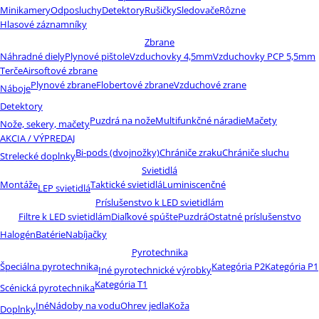
Minikamery
Odposluchy
Detektory
Rušičky
Sledovače
Rôzne
Hlasové záznamníky
Zbrane
Náhradné diely
Plynové pištole
Vzduchovky 4,5mm
Vzduchovky PCP 5,5mm
Terče
Airsoftové zbrane
Plynové zbrane
Flobertové zbrane
Vzduchové zrane
Náboje
Detektory
Puzdrá na nože
Multifunkčné náradie
Mačety
Nože, sekery, mačety
AKCIA / VÝPREDAJ
Bi-pods (dvojnožky)
Chrániče zraku
Chrániče sluchu
Strelecké doplnky
Svietidlá
Montáže
Taktické svietidlá
Luminiscenčné
LEP svietidlá
Príslušenstvo k LED svietidlám
Filtre k LED svietidlám
Diaľkové spúšte
Puzdrá
Ostatné príslušenstvo
Halogén
Batérie
Nabíjačky
Pyrotechnika
Špeciálna pyrotechnika
Kategória P2
Kategória P1
Iné pyrotechnické výrobky
Kategória T1
Scénická pyrotechnika
Iné
Nádoby na vodu
Ohrev jedla
Koža
Doplnky