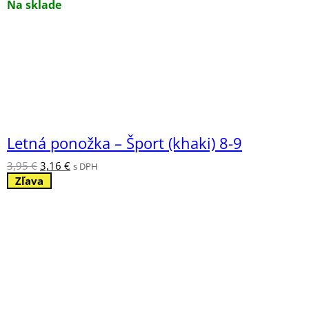
bola:
je:
Na sklade
3,95 €.
3,16 €.
Letná ponožka – Šport (khaki) 8-9
Pôvodná
Aktuálna
3,95
€
3,16
€
s DPH
cena
cena
Zľava
bola:
je:
3,95 €.
3,16 €.