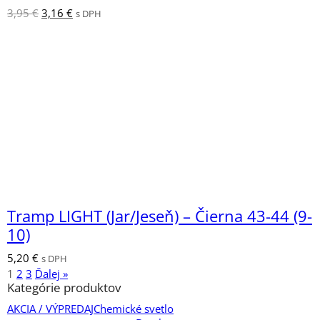
Pôvodná
Aktuálna
3,95
€
3,16
€
s DPH
cena
cena
bola:
je:
3,95 €.
3,16 €.
Tramp LIGHT (Jar/Jeseň) – Čierna 43-44 (9-
10)
5,20
€
s DPH
1
2
3
Ďalej »
Kategórie produktov
AKCIA / VÝPREDAJ
Chemické svetlo