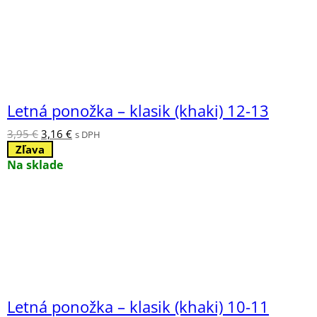
Letná ponožka – klasik (khaki) 12-13
Pôvodná
Aktuálna
3,95
€
3,16
€
s DPH
cena
cena
Zľava
bola:
je:
Na sklade
3,95 €.
3,16 €.
Letná ponožka – klasik (khaki) 10-11