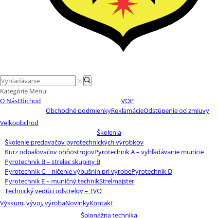
Search
Search
input
Kategórie
Menu
O Nás
Obchod
VOP
Obchodné podmienky
Reklamácie
Odstúpenie od zmluvy
Veľkoobchod
Školenia
Školenie predavačov pyrotechnických výrobkov
Kurz odpaľovačov ohňostrojov
Pyrotechnik A – vyhľadávanie munície
Pyrotechnik B – strelec skupiny B
Pyrotechnik C – ničenie výbušnín pri výrobe
Pyrotechnik D
Pyrotechnik E – muničný technik
Strelmajster
Technický vedúci odstrelov – TVO
Výskum, vývoj, výroba
Novinky
Kontakt
Špionážna technika