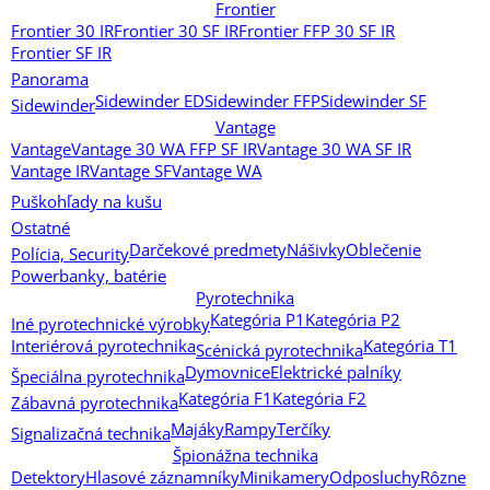
Frontier
Frontier 30 IR
Frontier 30 SF IR
Frontier FFP 30 SF IR
Frontier SF IR
Panorama
Sidewinder ED
Sidewinder FFP
Sidewinder SF
Sidewinder
Vantage
Vantage
Vantage 30 WA FFP SF IR
Vantage 30 WA SF IR
Vantage IR
Vantage SF
Vantage WA
Puškohľady na kušu
Ostatné
Darčekové predmety
Nášivky
Oblečenie
Polícia, Security
Powerbanky, batérie
Pyrotechnika
Kategória P1
Kategória P2
Iné pyrotechnické výrobky
Interiérová pyrotechnika
Kategória T1
Scénická pyrotechnika
Dymovnice
Elektrické palníky
Špeciálna pyrotechnika
Kategória F1
Kategória F2
Zábavná pyrotechnika
Majáky
Rampy
Terčíky
Signalizačná technika
Špionážna technika
Detektory
Hlasové záznamníky
Minikamery
Odposluchy
Rôzne