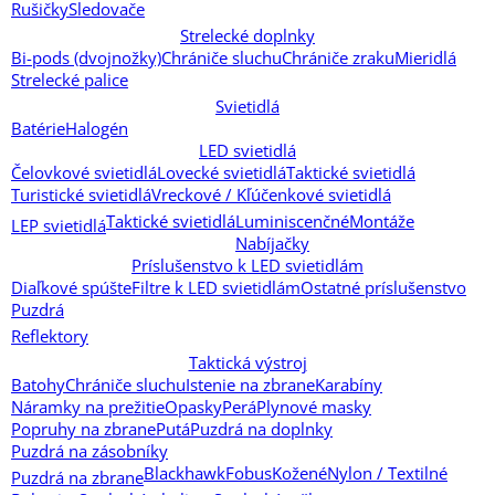
Rušičky
Sledovače
Strelecké doplnky
Bi-pods (dvojnožky)
Chrániče sluchu
Chrániče zraku
Mieridlá
Strelecké palice
Svietidlá
Batérie
Halogén
LED svietidlá
Čelovkové svietidlá
Lovecké svietidlá
Taktické svietidlá
Turistické svietidlá
Vreckové / Kľúčenkové svietidlá
Taktické svietidlá
Luminiscenčné
Montáže
LEP svietidlá
Nabíjačky
Príslušenstvo k LED svietidlám
Diaľkové spúšte
Filtre k LED svietidlám
Ostatné príslušenstvo
Puzdrá
Reflektory
Taktická výstroj
Batohy
Chrániče sluchu
Istenie na zbrane
Karabíny
Náramky na prežitie
Opasky
Perá
Plynové masky
Popruhy na zbrane
Putá
Puzdrá na doplnky
Puzdrá na zásobníky
Blackhawk
Fobus
Kožené
Nylon / Textilné
Puzdrá na zbrane