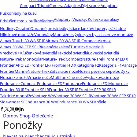
Compact Tripod
Camera Adaptors
Digi-scope Adaptors
Puškohľady na kušu
Adaptéry, Vežičky, Kolieska paralaxy
Príslušenstvo k puškohľadom
Hodinky
Ostatné
Obranné prostriedky
Istiace lanká
Adaptéry, základne
Hliníkové montáže
Vodováhy
Montážne výplne, vrchy a laserové montáže
Aimax Touch 30 WA SF IR
Airmax 30 WA SF IR Compact
Airmax
Aimax 30 WA FFP SF IR
Kalené
Nekalené
Turistické svietidlá
Vreckové / Kľúčenkové svietidlá
Taktické svietidlá
Lovecké svietidlá
Nature-Trek Monocular
Nature-Trek Compact
Nature-Trek
Frontier ED X
Frontier APO ED
Frontier LRF
Frontier HD X
Kategória F2
Kategória F1
Vantage
Frontier
Marine
Nature-Trek
Zatváracie nože
Nože s pevnou čepeľou
Dýky
Hubárske nože
Vrhacie nože
Multifunkčné nože
Vyskakovacie nože
Endurance Compact
Endurance ED
Endurance
Endurance ED Monocular
Frontier 30 IR
Frontier SF IR
Frontier 30 SF IR
Frontier FFP 30 SF IR
Taktické montáže
Vantage WA
Vantage 30 WA SF IR
Vantage 30 WA FFP SF IR
Sidewinder SF
Endurance 30 WA
Endurance 30 WA SF
Košele
Facebook
Twitter
Instagram
Youtube
Linkedin
Domov
Shop
Oblečenie
Ponožky
Návrat na predchádzajúcu stránku