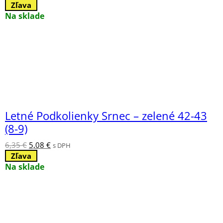
cena
cena
Zľava
bola:
je:
Na sklade
6,35 €.
5,08 €.
Letné Podkolienky Srnec – zelené 42-43
(8-9)
Pôvodná
Aktuálna
6,35
€
5,08
€
s DPH
cena
cena
Zľava
bola:
je:
Na sklade
6,35 €.
5,08 €.