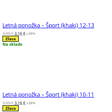
Letná ponožka – Šport (khaki) 12-13
Pôvodná
Aktuálna
3,95
€
3,16
€
s DPH
cena
cena
Zľava
bola:
je:
Na sklade
3,95 €.
3,16 €.
Letná ponožka – Šport (khaki) 10-11
Pôvodná
Aktuálna
3,95
€
3,16
€
s DPH
cena
cena
Zľava