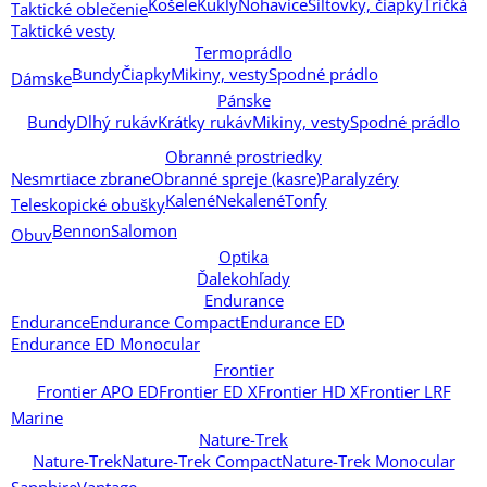
Košele
Kukly
Nohavice
Šiltovky, čiapky
Tričká
Taktické oblečenie
Taktické vesty
Termoprádlo
Bundy
Čiapky
Mikiny, vesty
Spodné prádlo
Dámske
Pánske
Bundy
Dlhý rukáv
Krátky rukáv
Mikiny, vesty
Spodné prádlo
Obranné prostriedky
Nesmrtiace zbrane
Obranné spreje (kasre)
Paralyzéry
Kalené
Nekalené
Tonfy
Teleskopické obušky
Bennon
Salomon
Obuv
Optika
Ďalekohľady
Endurance
Endurance
Endurance Compact
Endurance ED
Endurance ED Monocular
Frontier
Frontier APO ED
Frontier ED X
Frontier HD X
Frontier LRF
Marine
Nature-Trek
Nature-Trek
Nature-Trek Compact
Nature-Trek Monocular