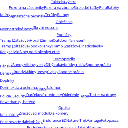
Taktická výstroj
Puzdrá na zásobníky
Puzdrá na zbrane
Strelecké tašky
Perá
Batohy
Kufre
Terčíky
Rampy
Signalizačná technika
Oblečenie
Skryté nosenie
Nepriestrelné vesty
Ponožky
Tramp (Záťažové)
Horal (Zimné)
Outdoor (Jar/Jeseň)
Tramp (Záťažové) podkolienky
Tramp (Záťažové) nadkolienky
Ranger (Aktívne) podkolienky
Letné
Termoprádlo
Bundy
Mikiny, vesty
Dlhý rukáv
Krátky rukáv
Spodné prádlo
Pánske
Bundy
Mikiny, vesty
Čiapky
Spodné prádlo
Dámske
Doplnky
Dezinfekcia a ochrana
Salomon
Obuv
Darčekové predmety
Oblečenie
Tester na drogy
Polícia, Security
Tester
Powerbanky, batérie
Optika
Zväčšovací modul
Diaľkomery
Kolimátory
Endurance ED
Nature-Trek
Vantage
Fotopasca
Pozorovacie ďalekohľady
Príslušenstvo k pozorovacím ďalekohľadom