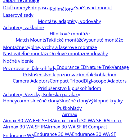
Sapphire
Vantage
Diaľkomery
Fotopasca
Zväčšovací modul
Kolimátory
Laserové sady
Montáže, adaptéry, vodováhy
Adaptéry, základne
Hliníkové montáže
Match Mounts
Taktické montáže
Vysunuté montáže
Montážne výplne, vrchy a laserové montáže
Nastaviteľné montáže
Oceľové montáže
Vodováhy
Nočné videnie
Endurance ED
Nature-Trek
Vantage
Pozorovacie ďalekohľady
Príslušenstvo k pozorovacím ďalekohľadom
Camera Adaptors
Compact Tripod
Digi-scope Adaptors
Príslušenstvo k puškohľadom
Adaptéry, Vežičky, Kolieska paralaxy
Honeycomb slnečné clony
Slnečné clony
Výklopné krytky
Puškohľady
Airmax
Aimax 30 WA FFP SF IR
Aimax Touch 30 WA SF IR
Airmax
Airmax 30 WA SF IR
Airmax 30 WA SF IR Compact
Endurance 30 WA
Endurance 30 WA SF
Endurance WA