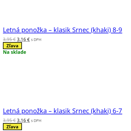
Letná ponožka – klasik Srnec (khaki) 8-9
Pôvodná
Aktuálna
3,95
€
3,16
€
s DPH
cena
cena
Zľava
bola:
je:
Na sklade
3,95 €.
3,16 €.
Letná ponožka – klasik Srnec (khaki) 6-7
Pôvodná
Aktuálna
3,95
€
3,16
€
s DPH
cena
cena
Zľava