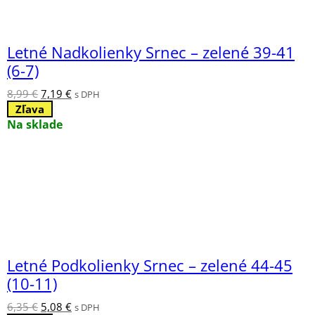
Letné Nadkolienky Srnec – zelené 39-41
(6-7)
Pôvodná
Aktuálna
8,99
€
7,19
€
s DPH
cena
cena
Zľava
bola:
je:
Na sklade
8,99 €.
7,19 €.
Letné Podkolienky Srnec – zelené 44-45
(10-11)
Pôvodná
Aktuálna
6,35
€
5,08
€
s DPH