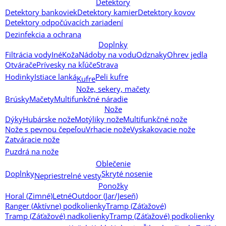
Detektory
Detektory bankoviek
Detektory kamier
Detektory kovov
Detektory odpočúvacích zariadení
Dezinfekcia a ochrana
Doplnky
Filtrácia vody
Iné
Koža
Nádoby na vodu
Odznaky
Ohrev jedla
Otvárače
Prívesky na kľúče
Strava
Hodinky
Istiace lanká
Peli kufre
Kufre
Nože, sekery, mačety
Brúsky
Mačety
Multifunkčné náradie
Nože
Dýky
Hubárske nože
Motýliky nože
Multifunkčné nože
Nože s pevnou čepeľou
Vrhacie nože
Vyskakovacie nože
Zatváracie nože
Puzdrá na nože
Oblečenie
Doplnky
Skryté nosenie
Nepriestrelné vesty
Ponožky
Horal (Zimné)
Letné
Outdoor (Jar/Jeseň)
Ranger (Aktívne) podkolienky
Tramp (Záťažové)
Tramp (Záťažové) nadkolienky
Tramp (Záťažové) podkolienky