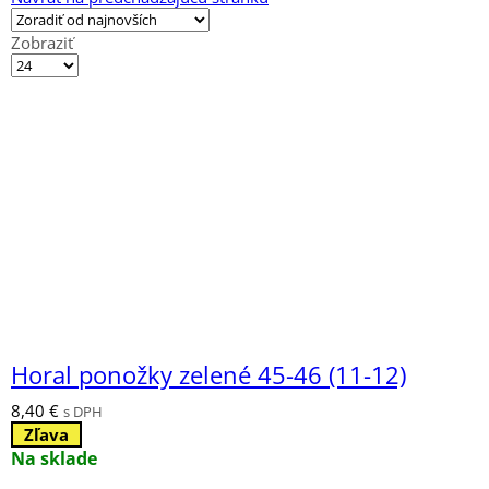
Zobraziť
Výrobkov
na
stránku
Horal ponožky zelené 45-46 (11-12)
8,40
€
s DPH
Zľava
Na sklade