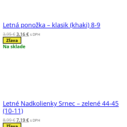
Letná ponožka – klasik (khaki) 8-9
Pôvodná
Aktuálna
3,95
€
3,16
€
s DPH
cena
cena
Zľava
bola:
je:
Na sklade
3,95 €.
3,16 €.
Letné Nadkolienky Srnec – zelené 44-45
(10-11)
Pôvodná
Aktuálna
8,99
€
7,19
€
s DPH
cena
cena
Zľava