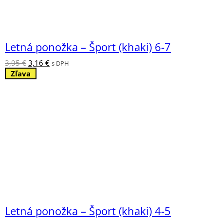
Letná ponožka – Šport (khaki) 6-7
Pôvodná
Aktuálna
3,95
€
3,16
€
s DPH
cena
cena
Zľava
bola:
je:
3,95 €.
3,16 €.
Letná ponožka – Šport (khaki) 4-5