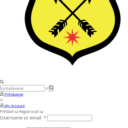
Search
Search
input
Prihlásenie
My Account
Prihlásiť sa
Registrovať sa
Username or email
*