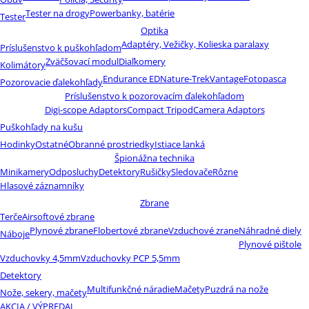
Tester na drogy
Powerbanky, batérie
Tester
Optika
Adaptéry, Vežičky, Kolieska paralaxy
Príslušenstvo k puškohľadom
Zväčšovací modul
Diaľkomery
Kolimátory
Endurance ED
Nature-Trek
Vantage
Fotopasca
Pozorovacie ďalekohľady
Príslušenstvo k pozorovacím ďalekohľadom
Digi-scope Adaptors
Compact Tripod
Camera Adaptors
Puškohľady na kušu
Hodinky
Ostatné
Obranné prostriedky
Istiace lanká
Špionážna technika
Minikamery
Odposluchy
Detektory
Rušičky
Sledovače
Rôzne
Hlasové záznamníky
Zbrane
Terče
Airsoftové zbrane
Plynové zbrane
Flobertové zbrane
Vzduchové zrane
Náhradné diely
Náboje
Plynové pištole
Vzduchovky 4,5mm
Vzduchovky PCP 5,5mm
Detektory
Multifunkčné náradie
Mačety
Puzdrá na nože
Nože, sekery, mačety
AKCIA / VÝPREDAJ