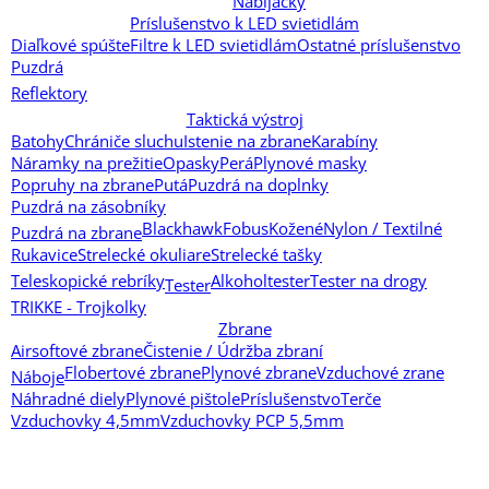
Nabíjačky
Príslušenstvo k LED svietidlám
Diaľkové spúšte
Filtre k LED svietidlám
Ostatné príslušenstvo
Puzdrá
Reflektory
Taktická výstroj
Batohy
Chrániče sluchu
Istenie na zbrane
Karabíny
Náramky na prežitie
Opasky
Perá
Plynové masky
Popruhy na zbrane
Putá
Puzdrá na doplnky
Puzdrá na zásobníky
Blackhawk
Fobus
Kožené
Nylon / Textilné
Puzdrá na zbrane
Rukavice
Strelecké okuliare
Strelecké tašky
Teleskopické rebríky
Alkoholtester
Tester na drogy
Tester
TRIKKE - Trojkolky
Zbrane
Airsoftové zbrane
Čistenie / Údržba zbraní
Flobertové zbrane
Plynové zbrane
Vzduchové zrane
Náboje
Náhradné diely
Plynové pištole
Príslušenstvo
Terče
Vzduchovky 4,5mm
Vzduchovky PCP 5,5mm