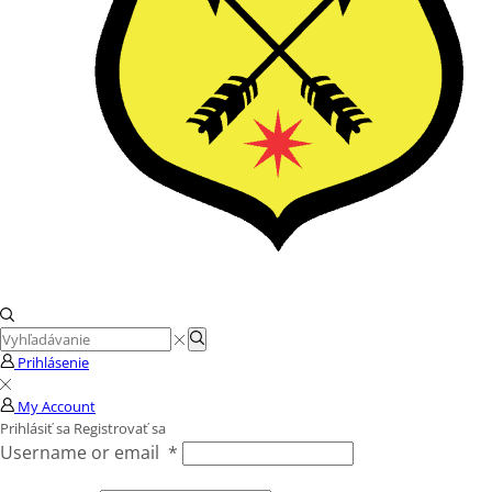
Search
Search
input
Prihlásenie
My Account
Prihlásiť sa
Registrovať sa
Username or email
*