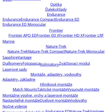
Optika
Ďalekohľady
Endurance
Endurance
Endurance Compact
Endurance ED
Endurance ED Monocular
Frontier
Frontier APO ED
Frontier ED X
Frontier HD X
Frontier LRF
Marine
Nature-Trek
Nature-Trek
Nature-Trek Compact
Nature-Trek Monocular
Sapphire
Vantage
Diaľkomery
Fotopasca
Zväčšovací modul
Kolimátory
Laserové sady
Montáže, adaptéry, vodováhy
Adaptéry, základne
Hliníkové montáže
Match Mounts
Taktické montáže
Vysunuté montáže
Montážne výplne, vrchy a laserové montáže
Nastaviteľné montáže
Oceľové montáže
Vodováhy
Nočné videnie
Endurance ED
Nature-Trek
Vantage