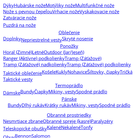
Dýky
Hubárske nože
Motýliky nože
Multifunkčné nože
Nože s pevnou čepeľou
Vrhacie nože
Vyskakovacie nože
Zatváracie nože
Puzdrá na nože
Oblečenie
Doplnky
Skryté nosenie
Nepriestrelné vesty
Ponožky
Horal (Zimné)
Letné
Outdoor (Jar/Jeseň)
Ranger (Aktívne) podkolienky
Tramp (Záťažové)
Tramp (Záťažové) nadkolienky
Tramp (Záťažové) podkolienky
Košele
Kukly
Nohavice
Šiltovky, čiapky
Tričká
Taktické oblečenie
Taktické vesty
Termoprádlo
Bundy
Čiapky
Mikiny, vesty
Spodné prádlo
Dámske
Pánske
Bundy
Dlhý rukáv
Krátky rukáv
Mikiny, vesty
Spodné prádlo
Obranné prostriedky
Nesmrtiace zbrane
Obranné spreje (kasre)
Paralyzéry
Kalené
Nekalené
Tonfy
Teleskopické obušky
Bennon
Salomon
Obuv