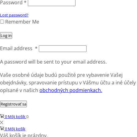
Password
*
Lost password?
Remember Me
Log in
Email address
*
A password will be sent to your email address.
Vaše osobné údaje budú použité pre vybavenie Vašej
obejdnávky, spravovanie prístupu v Vášmu účtu a iné účely
opísané v našich
obchodných podmienkach.
Registrovať sa
0
Môj košík
0
0
Môj košík
Váš košík je prázdny.