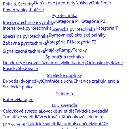
Darčekové predmety
Nášivky
Oblečenie
Polícia, Security
Powerbanky, batérie
Pyrotechnika
Kategória P1
Kategória P2
Iné pyrotechnické výrobky
Interiérová pyrotechnika
Kategória T1
Scénická pyrotechnika
Dymovnice
Elektrické palníky
Špeciálna pyrotechnika
Kategória F1
Kategória F2
Zábavná pyrotechnika
Majáky
Rampy
Terčíky
Signalizačná technika
Špionážna technika
Detektory
Hlasové záznamníky
Minikamery
Odposluchy
Rôzne
Rušičky
Sledovače
Strelecké doplnky
Bi-pods (dvojnožky)
Chrániče sluchu
Chrániče zraku
Mieridlá
Strelecké palice
Svietidlá
Batérie
Halogén
LED svietidlá
Čelovkové svietidlá
Lovecké svietidlá
Taktické svietidlá
Turistické svietidlá
Vreckové / Kľúčenkové svietidlá
Taktické svietidlá
Luminiscenčné
Montáže
LEP svietidlá