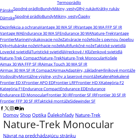
Termoprádlo
Spodné prádlo
Bundy
Mikiny, vesty
Dlhý rukáv
Krátky rukáv
Pánske
Spodné prádlo
Bundy
Mikiny, vesty
Čiapky
Dámske
Dezinfekcia a ochrana
Vantage 30 WA SF IR
Vantage 30 WA FFP SF IR
Vantage WA
Endurance 30 WA SF
Endurance 30 WA
Nature-Trek
Vantage
Frontier
Marine
Vyskakovacie nože
Zatváracie nože
Nože s pevnou čepeľou
Dýky
Hubárske nože
Vrhacie nože
Multifunkčné nože
Taktické svietidlá
Lovecké svietidlá
Turistické svietidlá
Vreckové / Kľúčenkové svietidlá
Nature-Trek Compact
Nature-Trek
Nature-Trek Monocular
Košele
Aimax 30 WA FFP SF IR
Aimax Touch 30 WA SF IR
Airmax 30 WA SF IR Compact
Airmax
Adaptéry, základne
Hliníkové montáže
Vodováhy
Montážne výplne, vrchy a laserové montáže
Kalené
Nekalené
Frontier ED X
Frontier APO ED
Frontier LRF
Frontier HD X
Kategória F2
Kategória F1
Endurance Compact
Endurance ED
Endurance
Endurance ED Monocular
Frontier 30 IR
Frontier SF IR
Frontier 30 SF IR
Frontier FFP 30 SF IR
Taktické montáže
Sidewinder SF
Facebook
Twitter
Instagram
Youtube
Linkedin
Domov
Shop
Optika
Ďalekohľady
Nature-Trek
Nature-Trek Monocular
Návrat na predchádzajúcu stránku