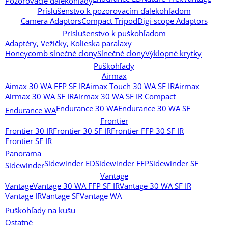
Pozorovacie ďalekohľady
Príslušenstvo k pozorovacím ďalekohľadom
Camera Adaptors
Compact Tripod
Digi-scope Adaptors
Príslušenstvo k puškohľadom
Adaptéry, Vežičky, Kolieska paralaxy
Honeycomb slnečné clony
Slnečné clony
Výklopné krytky
Puškohľady
Airmax
Aimax 30 WA FFP SF IR
Aimax Touch 30 WA SF IR
Airmax
Airmax 30 WA SF IR
Airmax 30 WA SF IR Compact
Endurance 30 WA
Endurance 30 WA SF
Endurance WA
Frontier
Frontier 30 IR
Frontier 30 SF IR
Frontier FFP 30 SF IR
Frontier SF IR
Panorama
Sidewinder ED
Sidewinder FFP
Sidewinder SF
Sidewinder
Vantage
Vantage
Vantage 30 WA FFP SF IR
Vantage 30 WA SF IR
Vantage IR
Vantage SF
Vantage WA
Puškohľady na kušu
Ostatné