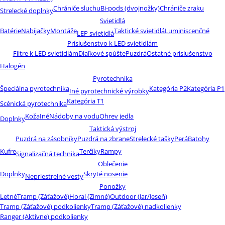
Chrániče sluchu
Bi-pods (dvojnožky)
Chrániče zraku
Strelecké doplnky
Svietidlá
Batérie
Nabíjačky
Montáže
Taktické svietidlá
Luminiscenčné
LEP svietidlá
Príslušenstvo k LED svietidlám
Filtre k LED svietidlám
Diaľkové spúšte
Puzdrá
Ostatné príslušenstvo
Halogén
Pyrotechnika
Špeciálna pyrotechnika
Kategória P2
Kategória P1
Iné pyrotechnické výrobky
Kategória T1
Scénická pyrotechnika
Koža
Iné
Nádoby na vodu
Ohrev jedla
Doplnky
Taktická výstroj
Puzdrá na zásobníky
Puzdrá na zbrane
Strelecké tašky
Perá
Batohy
Kufre
Terčíky
Rampy
Signalizačná technika
Oblečenie
Doplnky
Skryté nosenie
Nepriestrelné vesty
Ponožky
Letné
Tramp (Záťažové)
Horal (Zimné)
Outdoor (Jar/Jeseň)
Tramp (Záťažové) podkolienky
Tramp (Záťažové) nadkolienky
Ranger (Aktívne) podkolienky