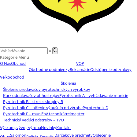
Search
Search
input
Kategórie
Menu
O Nás
Obchod
VOP
Obchodné podmienky
Reklamácie
Odstúpenie od zmluvy
Veľkoobchod
Školenia
Školenie predavačov pyrotechnických výrobkov
Kurz odpaľovačov ohňostrojov
Pyrotechnik A – vyhľadávanie munície
Pyrotechnik B – strelec skupiny B
Pyrotechnik C – ničenie výbušnín pri výrobe
Pyrotechnik D
Pyrotechnik E – muničný technik
Strelmajster
Technický vedúci odstrelov – TVO
Výskum, vývoj, výroba
Novinky
Kontakt
Salomon
Darčekové predmety
Oblečenie
Obuv
Polícia, Security