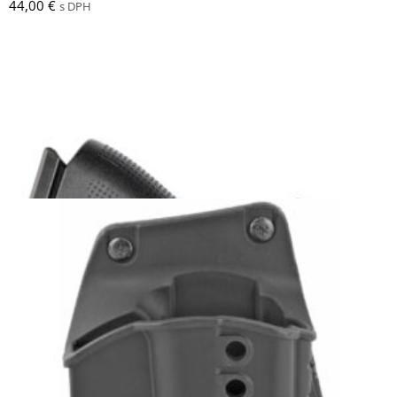
44,00
€
s DPH
Fobus LE2 MEX2 puzdro pre Glock 19/17
99,00
€
s DPH