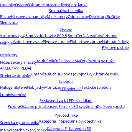
Hodinky
Ostatné
Obranné prostriedky
Istiace lanká
Špionážna technika
Rôzne
Hlasové záznamníky
Minikamery
Odposluchy
Detektory
Rušičky
Sledovače
Zbrane
Vzduchovky 4,5mm
Vzduchovky PCP 5,5mm
Terče
Airsoftové zbrane
Vzduchové zrane
Plynové zbrane
Flobertové zbrane
Náhradné diely
Náboje
Plynové pištole
Detektory
Multifunkčné náradie
Mačety
Puzdrá na nože
Nože, sekery, mačety
AKCIA / VÝPREDAJ
Chrániče sluchu
Bi-pods (dvojnožky)
Chrániče zraku
Strelecké doplnky
Svietidlá
Halogén
Batérie
Nabíjačky
Montáže
Taktické svietidlá
LEP svietidlá
Luminiscenčné
Príslušenstvo k LED svietidlám
Puzdrá
Ostatné príslušenstvo
Filtre k LED svietidlám
Diaľkové spúšte
Pyrotechnika
Kategória T1
Špeciálna pyrotechnika
Scénická pyrotechnika
Kategória P1
Kategória P2
Iné pyrotechnické výrobky