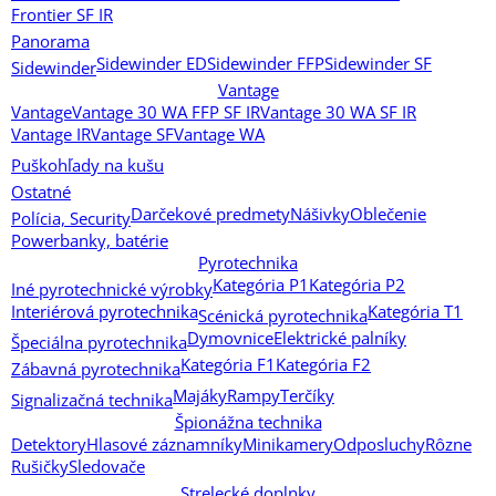
Frontier SF IR
Panorama
Sidewinder ED
Sidewinder FFP
Sidewinder SF
Sidewinder
Vantage
Vantage
Vantage 30 WA FFP SF IR
Vantage 30 WA SF IR
Vantage IR
Vantage SF
Vantage WA
Puškohľady na kušu
Ostatné
Darčekové predmety
Nášivky
Oblečenie
Polícia, Security
Powerbanky, batérie
Pyrotechnika
Kategória P1
Kategória P2
Iné pyrotechnické výrobky
Interiérová pyrotechnika
Kategória T1
Scénická pyrotechnika
Dymovnice
Elektrické palníky
Špeciálna pyrotechnika
Kategória F1
Kategória F2
Zábavná pyrotechnika
Majáky
Rampy
Terčíky
Signalizačná technika
Špionážna technika
Detektory
Hlasové záznamníky
Minikamery
Odposluchy
Rôzne
Rušičky
Sledovače
Strelecké doplnky