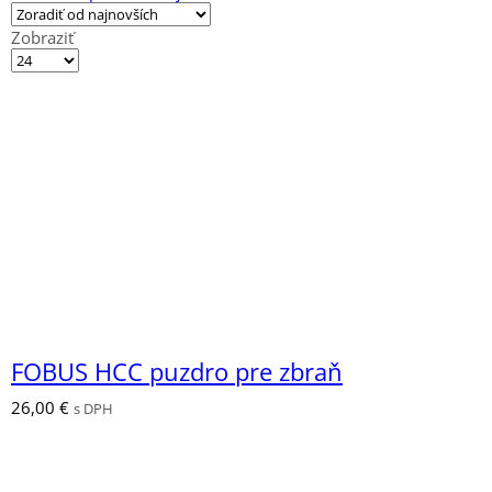
Zobraziť
Výrobkov
na
stránku
FOBUS HCC puzdro pre zbraň
26,00
€
s DPH