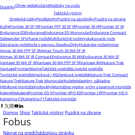
Ohrev jedla
Koža
Iné
Nádoby na vodu
Doplnky
Taktická výstroj
Strelecké tašky
Perá
Batohy
Puzdrá na zásobníky
Puzdrá na zbrane
Kufre
Frontier 30 SF IR
Frontier FFP 30 SF IR
Frontier 30 IR
Frontier SF IR
Endurance ED
Endurance
Endurance ED Monocular
Endurance Compact
Sidewinder SF
Vrhacie nože
Multifunkčné nože
Vyskakovacie nože
Zatváracie nože
Nože s pevnou čepeľou
Dýky
Hubárske nože
Airmax
Aimax 30 WA FFP SF IR
Aimax Touch 30 WA SF IR
Airmax 30 WA SF IR Compact
Endurance 30 WA
Endurance 30 WA SF
Vantage 30 WA SF IR
Vantage 30 WA FFP SF IR
Vantage WA
Nature-Trek
Vantage
Frontier
Marine
Taktické svietidlá
Lovecké svietidlá
Turistické svietidlá
Vreckové / Kľúčenkové svietidlá
Nature-Trek Compact
Nature-Trek
Nature-Trek Monocular
Košele
Adaptéry, základne
Hliníkové montáže
Vodováhy
Montážne výplne, vrchy a laserové montáže
Kalené
Nekalené
Frontier ED X
Frontier APO ED
Frontier LRF
Frontier HD X
Kategória F2
Kategória F1
Taktické montáže
Facebook
Twitter
Instagram
Youtube
Linkedin
Domov
Shop
Taktická výstroj
Puzdrá na zbrane
Fobus
Návrat na predchádzajúcu stránku