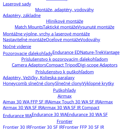
Laserové sady
Montáže, adaptéry, vodováhy
Adaptéry, základne
Hliníkové montáže
Match Mounts
Taktické montáže
Vysunuté montáže
Montážne výplne, vrchy a laserové montáže
Nastaviteľné montáže
Oceľové montáže
Vodováhy
Nočné videnie
Endurance ED
Nature-Trek
Vantage
Pozorovacie ďalekohľady
Príslušenstvo k pozorovacím ďalekohľadom
Camera Adaptors
Compact Tripod
Digi-scope Adaptors
Príslušenstvo k puškohľadom
Adaptéry, Vežičky, Kolieska paralaxy
Honeycomb slnečné clony
Slnečné clony
Výklopné krytky
Puškohľady
Airmax
Aimax 30 WA FFP SF IR
Aimax Touch 30 WA SF IR
Airmax
Airmax 30 WA SF IR
Airmax 30 WA SF IR Compact
Endurance 30 WA
Endurance 30 WA SF
Endurance WA
Frontier
Frontier 30 IR
Frontier 30 SF IR
Frontier FFP 30 SF IR