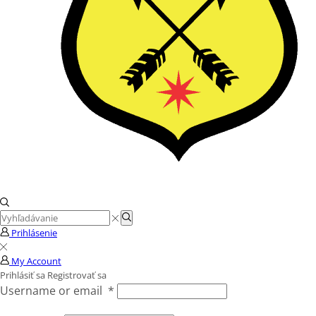
Search
Search
input
Prihlásenie
My Account
Prihlásiť sa
Registrovať sa
Username or email
*