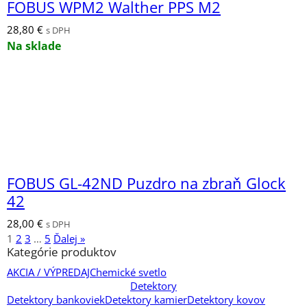
FOBUS WPM2 Walther PPS M2
28,80
€
s DPH
Na sklade
FOBUS GL-42ND Puzdro na zbraň Glock
42
28,00
€
s DPH
1
2
3
…
5
Ďalej »
Kategórie produktov
AKCIA / VÝPREDAJ
Chemické svetlo
Detektory
Detektory bankoviek
Detektory kamier
Detektory kovov