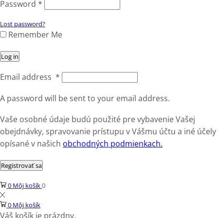
Password
*
Lost password?
Remember Me
Log in
Email address
*
A password will be sent to your email address.
Vaše osobné údaje budú použité pre vybavenie Vašej
obejdnávky, spravovanie prístupu v Vášmu účtu a iné účely
opísané v našich
obchodných podmienkach.
Registrovať sa
0
Môj košík
0
0
Môj košík
Váš košík je prázdny.