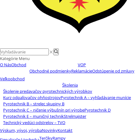
Search
Search
input
Kategórie
Menu
O Nás
Obchod
VOP
Obchodné podmienky
Reklamácie
Odstúpenie od zmluvy
Veľkoobchod
Školenia
Školenie predavačov pyrotechnických výrobkov
Kurz odpaľovačov ohňostrojov
Pyrotechnik A – vyhľadávanie munície
Pyrotechnik B – strelec skupiny B
Pyrotechnik C – ničenie výbušnín pri výrobe
Pyrotechnik D
Pyrotechnik E – muničný technik
Strelmajster
Technický vedúci odstrelov – TVO
Výskum, vývoj, výroba
Novinky
Kontakt
Terčíky
Rampy
Signalizačná technika