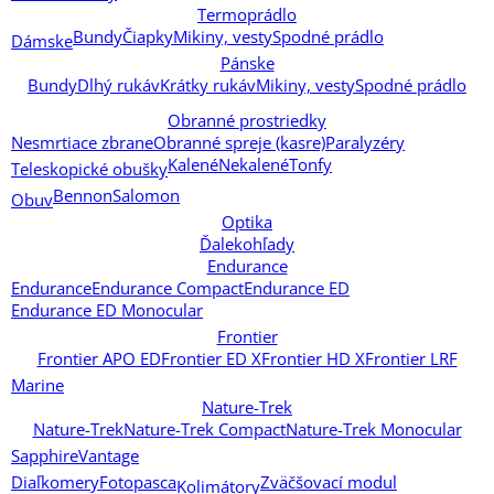
Termoprádlo
Bundy
Čiapky
Mikiny, vesty
Spodné prádlo
Dámske
Pánske
Bundy
Dlhý rukáv
Krátky rukáv
Mikiny, vesty
Spodné prádlo
Obranné prostriedky
Nesmrtiace zbrane
Obranné spreje (kasre)
Paralyzéry
Kalené
Nekalené
Tonfy
Teleskopické obušky
Bennon
Salomon
Obuv
Optika
Ďalekohľady
Endurance
Endurance
Endurance Compact
Endurance ED
Endurance ED Monocular
Frontier
Frontier APO ED
Frontier ED X
Frontier HD X
Frontier LRF
Marine
Nature-Trek
Nature-Trek
Nature-Trek Compact
Nature-Trek Monocular
Sapphire
Vantage
Diaľkomery
Fotopasca
Zväčšovací modul
Kolimátory