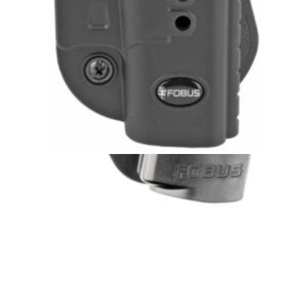
FOBUS GLCH LH Puzdro s pádlom pre
zbraň Glock 17 a 19
32,00
€
s DPH