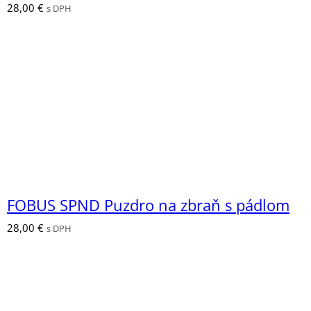
28,00
€
s DPH
FOBUS SPND Puzdro na zbraň s pádlom
28,00
€
s DPH