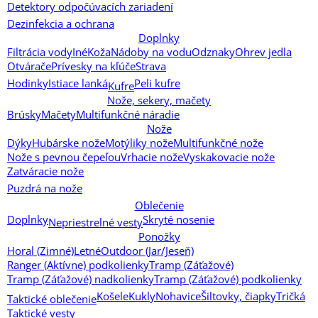
Detektory odpočúvacích zariadení
Dezinfekcia a ochrana
Doplnky
Filtrácia vody
Iné
Koža
Nádoby na vodu
Odznaky
Ohrev jedla
Otvárače
Prívesky na kľúče
Strava
Hodinky
Istiace lanká
Peli kufre
Kufre
Nože, sekery, mačety
Brúsky
Mačety
Multifunkčné náradie
Nože
Dýky
Hubárske nože
Motýliky nože
Multifunkčné nože
Nože s pevnou čepeľou
Vrhacie nože
Vyskakovacie nože
Zatváracie nože
Puzdrá na nože
Oblečenie
Doplnky
Skryté nosenie
Nepriestrelné vesty
Ponožky
Horal (Zimné)
Letné
Outdoor (Jar/Jeseň)
Ranger (Aktívne) podkolienky
Tramp (Záťažové)
Tramp (Záťažové) nadkolienky
Tramp (Záťažové) podkolienky
Košele
Kukly
Nohavice
Šiltovky, čiapky
Tričká
Taktické oblečenie
Taktické vesty