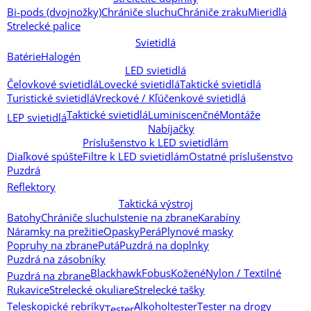
Bi-pods (dvojnožky)
Chrániče sluchu
Chrániče zraku
Mieridlá
Strelecké palice
Svietidlá
Batérie
Halogén
LED svietidlá
Čelovkové svietidlá
Lovecké svietidlá
Taktické svietidlá
Turistické svietidlá
Vreckové / Kľúčenkové svietidlá
Taktické svietidlá
Luminiscenčné
Montáže
LEP svietidlá
Nabíjačky
Príslušenstvo k LED svietidlám
Diaľkové spúšte
Filtre k LED svietidlám
Ostatné príslušenstvo
Puzdrá
Reflektory
Taktická výstroj
Batohy
Chrániče sluchu
Istenie na zbrane
Karabíny
Náramky na prežitie
Opasky
Perá
Plynové masky
Popruhy na zbrane
Putá
Puzdrá na doplnky
Puzdrá na zásobníky
Blackhawk
Fobus
Kožené
Nylon / Textilné
Puzdrá na zbrane
Rukavice
Strelecké okuliare
Strelecké tašky
Teleskopické rebríky
Alkoholtester
Tester na drogy
Tester