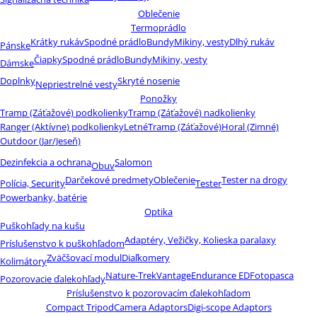
Oblečenie
Termoprádlo
Krátky rukáv
Spodné prádlo
Bundy
Mikiny, vesty
Dlhý rukáv
Pánske
Čiapky
Spodné prádlo
Bundy
Mikiny, vesty
Dámske
Doplnky
Skryté nosenie
Nepriestrelné vesty
Ponožky
Tramp (Záťažové) podkolienky
Tramp (Záťažové) nadkolienky
Ranger (Aktívne) podkolienky
Letné
Tramp (Záťažové)
Horal (Zimné)
Outdoor (Jar/Jeseň)
Dezinfekcia a ochrana
Salomon
Obuv
Darčekové predmety
Oblečenie
Tester na drogy
Polícia, Security
Tester
Powerbanky, batérie
Optika
Puškohľady na kušu
Adaptéry, Vežičky, Kolieska paralaxy
Príslušenstvo k puškohľadom
Zväčšovací modul
Diaľkomery
Kolimátory
Nature-Trek
Vantage
Endurance ED
Fotopasca
Pozorovacie ďalekohľady
Príslušenstvo k pozorovacím ďalekohľadom
Compact Tripod
Camera Adaptors
Digi-scope Adaptors