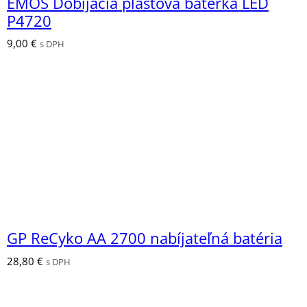
EMOS Dobíjacia plastová baterka LED
P4720
9,00
€
s DPH
GP ReCyko AA 2700 nabíjateľná batéria
28,80
€
s DPH