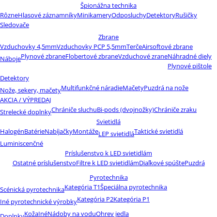
Špionážna technika
Rôzne
Hlasové záznamníky
Minikamery
Odposluchy
Detektory
Rušičky
Sledovače
Zbrane
Vzduchovky 4,5mm
Vzduchovky PCP 5,5mm
Terče
Airsoftové zbrane
Plynové zbrane
Flobertové zbrane
Vzduchové zrane
Náhradné diely
Náboje
Plynové pištole
Detektory
Multifunkčné náradie
Mačety
Puzdrá na nože
Nože, sekery, mačety
AKCIA / VÝPREDAJ
Chrániče sluchu
Bi-pods (dvojnožky)
Chrániče zraku
Strelecké doplnky
Svietidlá
Halogén
Batérie
Nabíjačky
Montáže
Taktické svietidlá
LEP svietidlá
Luminiscenčné
Príslušenstvo k LED svietidlám
Ostatné príslušenstvo
Filtre k LED svietidlám
Diaľkové spúšte
Puzdrá
Pyrotechnika
Kategória T1
Špeciálna pyrotechnika
Scénická pyrotechnika
Kategória P2
Kategória P1
Iné pyrotechnické výrobky
Koža
Iné
Nádoby na vodu
Ohrev jedla
Doplnky