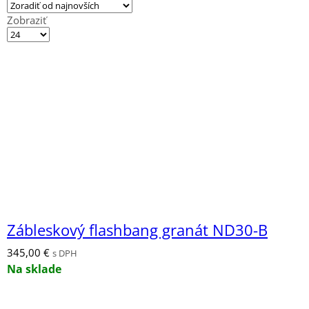
Zobraziť
Výrobkov
na
stránku
Zábleskový flashbang granát ND30-B
345,00
€
s DPH
Na sklade