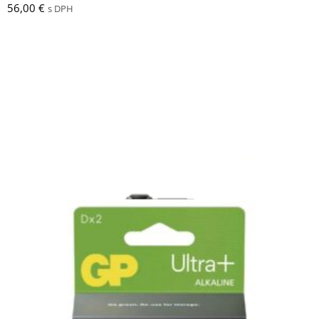
56,00
€
s DPH
NITECORE P18 svietidlo
123,00
€
s DPH