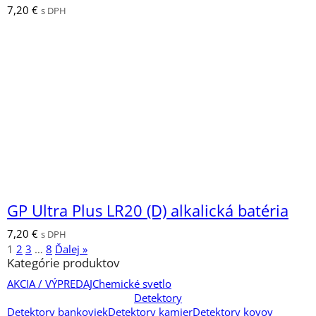
7,20
€
s DPH
GP Ultra Plus LR20 (D) alkalická batéria
7,20
€
s DPH
1
2
3
…
8
Ďalej »
Kategórie produktov
AKCIA / VÝPREDAJ
Chemické svetlo
Detektory
Detektory bankoviek
Detektory kamier
Detektory kovov