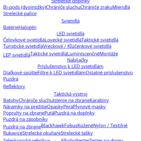
Strelecké doplnky
Bi-pods (dvojnožky)
Chrániče sluchu
Chrániče zraku
Mieridlá
Strelecké palice
Svietidlá
Batérie
Halogén
LED svietidlá
Čelovkové svietidlá
Lovecké svietidlá
Taktické svietidlá
Turistické svietidlá
Vreckové / Kľúčenkové svietidlá
Taktické svietidlá
Luminiscenčné
Montáže
LEP svietidlá
Nabíjačky
Príslušenstvo k LED svietidlám
Diaľkové spúšte
Filtre k LED svietidlám
Ostatné príslušenstvo
Puzdrá
Reflektory
Taktická výstroj
Batohy
Chrániče sluchu
Istenie na zbrane
Karabíny
Náramky na prežitie
Opasky
Perá
Plynové masky
Popruhy na zbrane
Putá
Puzdrá na doplnky
Puzdrá na zásobníky
Blackhawk
Fobus
Kožené
Nylon / Textilné
Puzdrá na zbrane
Rukavice
Strelecké okuliare
Strelecké tašky
Teleskopické rebríky
Alkoholtester
Tester na drogy