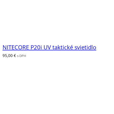
NITECORE P20i UV taktické svietidlo
95,00
€
s DPH