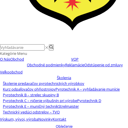
Search
Search
input
Kategórie
Menu
O Nás
Obchod
VOP
Obchodné podmienky
Reklamácie
Odstúpenie od zmluvy
Veľkoobchod
Školenia
Školenie predavačov pyrotechnických výrobkov
Kurz odpaľovačov ohňostrojov
Pyrotechnik A – vyhľadávanie munície
Pyrotechnik B – strelec skupiny B
Pyrotechnik C – ničenie výbušnín pri výrobe
Pyrotechnik D
Pyrotechnik E – muničný technik
Strelmajster
Technický vedúci odstrelov – TVO
Výskum, vývoj, výroba
Novinky
Kontakt
Oblečenie