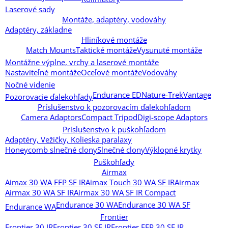
Laserové sady
Montáže, adaptéry, vodováhy
Adaptéry, základne
Hliníkové montáže
Match Mounts
Taktické montáže
Vysunuté montáže
Montážne výplne, vrchy a laserové montáže
Nastaviteľné montáže
Oceľové montáže
Vodováhy
Nočné videnie
Endurance ED
Nature-Trek
Vantage
Pozorovacie ďalekohľady
Príslušenstvo k pozorovacím ďalekohľadom
Camera Adaptors
Compact Tripod
Digi-scope Adaptors
Príslušenstvo k puškohľadom
Adaptéry, Vežičky, Kolieska paralaxy
Honeycomb slnečné clony
Slnečné clony
Výklopné krytky
Puškohľady
Airmax
Aimax 30 WA FFP SF IR
Aimax Touch 30 WA SF IR
Airmax
Airmax 30 WA SF IR
Airmax 30 WA SF IR Compact
Endurance 30 WA
Endurance 30 WA SF
Endurance WA
Frontier
Frontier 30 IR
Frontier 30 SF IR
Frontier FFP 30 SF IR