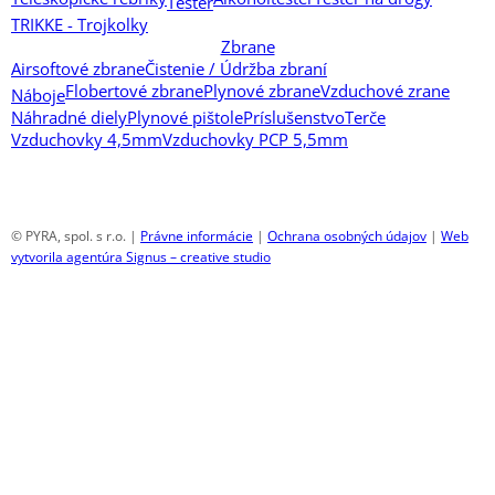
Tester
TRIKKE - Trojkolky
Zbrane
Airsoftové zbrane
Čistenie / Údržba zbraní
Flobertové zbrane
Plynové zbrane
Vzduchové zrane
Náboje
Náhradné diely
Plynové pištole
Príslušenstvo
Terče
Vzduchovky 4,5mm
Vzduchovky PCP 5,5mm
© PYRA, spol. s r.o. |
Právne informácie
|
Ochrana osobných údajov
|
Web
vytvorila agentúra Signus – creative studio