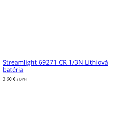
Streamlight 69271 CR 1/3N Líthiová
batéria
3,60
€
s DPH