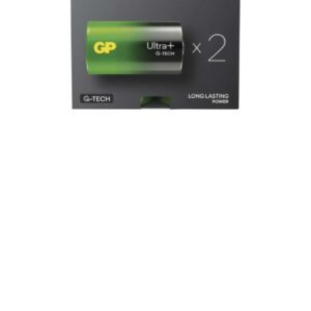
STREAMLIGHT TLR-8X
390,00
€
s DPH