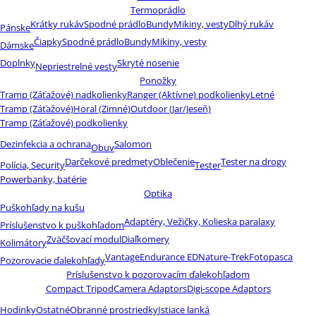
Termoprádlo
Krátky rukáv
Spodné prádlo
Bundy
Mikiny, vesty
Dlhý rukáv
Pánske
Čiapky
Spodné prádlo
Bundy
Mikiny, vesty
Dámske
Doplnky
Skryté nosenie
Nepriestrelné vesty
Ponožky
Tramp (Záťažové) nadkolienky
Ranger (Aktívne) podkolienky
Letné
Tramp (Záťažové)
Horal (Zimné)
Outdoor (Jar/Jeseň)
Tramp (Záťažové) podkolienky
Dezinfekcia a ochrana
Salomon
Obuv
Darčekové predmety
Oblečenie
Tester na drogy
Polícia, Security
Tester
Powerbanky, batérie
Optika
Puškohľady na kušu
Adaptéry, Vežičky, Kolieska paralaxy
Príslušenstvo k puškohľadom
Zväčšovací modul
Diaľkomery
Kolimátory
Vantage
Endurance ED
Nature-Trek
Fotopasca
Pozorovacie ďalekohľady
Príslušenstvo k pozorovacím ďalekohľadom
Compact Tripod
Camera Adaptors
Digi-scope Adaptors
Hodinky
Ostatné
Obranné prostriedky
Istiace lanká