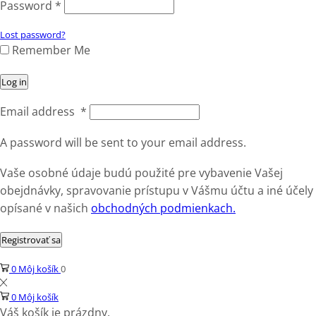
Password
*
Lost password?
Remember Me
Log in
Email address
*
A password will be sent to your email address.
Vaše osobné údaje budú použité pre vybavenie Vašej
obejdnávky, spravovanie prístupu v Vášmu účtu a iné účely
opísané v našich
obchodných podmienkach.
Registrovať sa
0
Môj košík
0
0
Môj košík
Váš košík je prázdny.