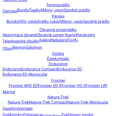
Termoprádlo
Bundy
Čiapky
Mikiny, vesty
Spodné prádlo
Dámske
Pánske
Bundy
Dlhý rukáv
Krátky rukáv
Mikiny, vesty
Spodné prádlo
Obranné prostriedky
Nesmrtiace zbrane
Obranné spreje (kasre)
Paralyzéry
Kalené
Nekalené
Tonfy
Teleskopické obušky
Bennon
Salomon
Obuv
Optika
Ďalekohľady
Endurance
Endurance
Endurance Compact
Endurance ED
Endurance ED Monocular
Frontier
Frontier APO ED
Frontier ED X
Frontier HD X
Frontier LRF
Marine
Nature-Trek
Nature-Trek
Nature-Trek Compact
Nature-Trek Monocular
Sapphire
Vantage
Diaľkomery
Fotopasca
Zväčšovací modul
Kolimátory