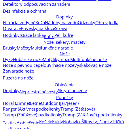
Detektory odpočúvacích zariadení
Dezinfekcia a ochrana
Doplnky
Filtrácia vody
Iné
Koža
Nádoby na vodu
Odznaky
Ohrev jedla
Otvárače
Prívesky na kľúče
Strava
Hodinky
Istiace lanká
Peli kufre
Kufre
Nože, sekery, mačety
Brúsky
Mačety
Multifunkčné náradie
Nože
Dýky
Hubárske nože
Motýliky nože
Multifunkčné nože
Nože s pevnou čepeľou
Vrhacie nože
Vyskakovacie nože
Zatváracie nože
Puzdrá na nože
Oblečenie
Doplnky
Skryté nosenie
Nepriestrelné vesty
Ponožky
Horal (Zimné)
Letné
Outdoor (Jar/Jeseň)
Ranger (Aktívne) podkolienky
Tramp (Záťažové)
Tramp (Záťažové) nadkolienky
Tramp (Záťažové) podkolienky
Košele
Kukly
Nohavice
Šiltovky, čiapky
Tričká
Taktické oblečenie
Taktické vesty