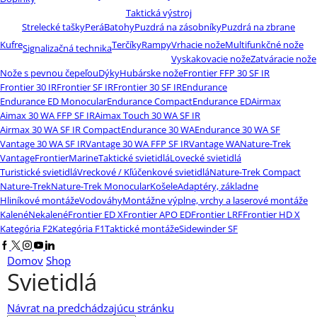
Taktická výstroj
Strelecké tašky
Perá
Batohy
Puzdrá na zásobníky
Puzdrá na zbrane
Kufre
Terčíky
Rampy
Vrhacie nože
Multifunkčné nože
Signalizačná technika
Vyskakovacie nože
Zatváracie nože
Nože s pevnou čepeľou
Dýky
Hubárske nože
Frontier FFP 30 SF IR
Frontier 30 IR
Frontier SF IR
Frontier 30 SF IR
Endurance
Endurance ED Monocular
Endurance Compact
Endurance ED
Airmax
Aimax 30 WA FFP SF IR
Aimax Touch 30 WA SF IR
Airmax 30 WA SF IR Compact
Endurance 30 WA
Endurance 30 WA SF
Vantage 30 WA SF IR
Vantage 30 WA FFP SF IR
Vantage WA
Nature-Trek
Vantage
Frontier
Marine
Taktické svietidlá
Lovecké svietidlá
Turistické svietidlá
Vreckové / Kľúčenkové svietidlá
Nature-Trek Compact
Nature-Trek
Nature-Trek Monocular
Košele
Adaptéry, základne
Hliníkové montáže
Vodováhy
Montážne výplne, vrchy a laserové montáže
Kalené
Nekalené
Frontier ED X
Frontier APO ED
Frontier LRF
Frontier HD X
Kategória F2
Kategória F1
Taktické montáže
Sidewinder SF
Facebook
Twitter
Instagram
Youtube
Linkedin
Domov
Shop
Svietidlá
Návrat na predchádzajúcu stránku