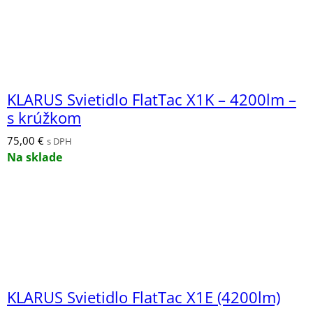
KLARUS Svietidlo FlatTac X1K – 4200lm –
s krúžkom
75,00
€
s DPH
Na sklade
KLARUS Svietidlo FlatTac X1E (4200lm)