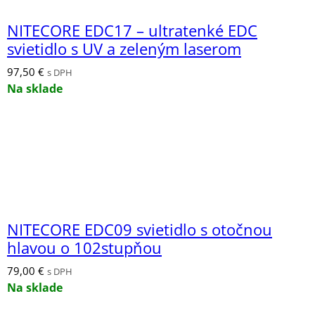
NITECORE EDC17 – ultratenké EDC
svietidlo s UV a zeleným laserom
97,50
€
s DPH
Na sklade
NITECORE EDC09 svietidlo s otočnou
hlavou o 102stupňou
79,00
€
s DPH
Na sklade