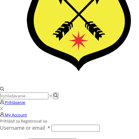
Search
Search
input
Prihlásenie
My Account
Prihlásiť sa
Registrovať sa
Username or email
*