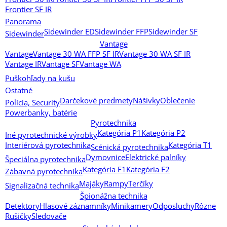
Frontier SF IR
Panorama
Sidewinder ED
Sidewinder FFP
Sidewinder SF
Sidewinder
Vantage
Vantage
Vantage 30 WA FFP SF IR
Vantage 30 WA SF IR
Vantage IR
Vantage SF
Vantage WA
Puškohľady na kušu
Ostatné
Darčekové predmety
Nášivky
Oblečenie
Polícia, Security
Powerbanky, batérie
Pyrotechnika
Kategória P1
Kategória P2
Iné pyrotechnické výrobky
Interiérová pyrotechnika
Kategória T1
Scénická pyrotechnika
Dymovnice
Elektrické palníky
Špeciálna pyrotechnika
Kategória F1
Kategória F2
Zábavná pyrotechnika
Majáky
Rampy
Terčíky
Signalizačná technika
Špionážna technika
Detektory
Hlasové záznamníky
Minikamery
Odposluchy
Rôzne
Rušičky
Sledovače