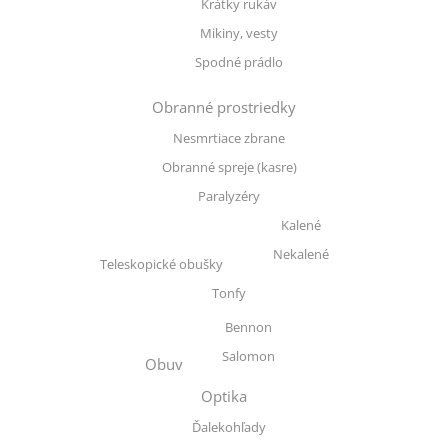
Krátky rukáv
Mikiny, vesty
Spodné prádlo
Obranné prostriedky
Nesmrtiace zbrane
Obranné spreje (kasre)
Paralyzéry
Kalené
Nekalené
Teleskopické obušky
Tonfy
Bennon
Salomon
Obuv
Optika
Ďalekohľady