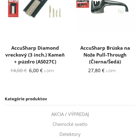
AccuSharp Diamond
AccuSharp Brúska na
vreckový (3 inch.) Kameň
Nože Pull-Through
+ púzdro (AS027C)
(Čierna/Šedá)
Pôvodná
Aktuálna
14,00
€
6,00
€
27,80
€
s DPH
s DPH
cena
cena
bola:
je:
14,00 €.
6,00 €.
Kategórie produktov
AKCIA / VÝPREDAJ
Chemické svetlo
Detektory