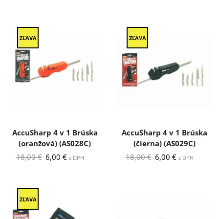
ZĽAVA
ZĽAVA
AccuSharp 4 v 1 Brúska
AccuSharp 4 v 1 Brúska
(oranžová) (AS028C)
(čierna) (AS029C)
Pôvodná
Aktuálna
Pôvodná
Aktuálna
18,00
€
6,00
€
18,00
€
6,00
€
s DPH
s DPH
cena
cena
cena
cena
bola:
je:
bola:
je:
18,00 €.
6,00 €.
18,00 €.
6,00 €.
ZĽAVA