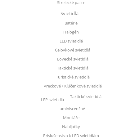
Strelecké palice
Svietidlá
Batérie
Halogén
LED svietidlá
Čelovkové svietidlá
Lovecké svietidlá
Taktické svietidlá
Turistické svietidlá
Vreckové / Kľúčenkové svietidlá
Taktické svietidlá
LEP svietidlá
Luminiscenčné
Montáže
Nabíjačky
Príslušenstvo k LED svietidlám