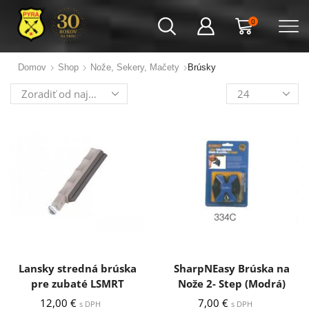
0
Domov
Shop
Nože, Sekery, Mačety
Brúsky
Výrobkov
na
stránku
Lansky stredná brúska
SharpNEasy Brúska na
pre zubaté LSMRT
Nože 2- Step (Modrá)
12,00
€
7,00
€
s DPH
s DPH