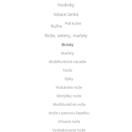
Hodinky
Istiace lanká
Peli kufre
Kufre
Nože, sekery, mačety
Brúsky
Mačety
Multifunkčné náradie
Nože
Dýky
Hubárske nože
Motýliky nože
Multifunkčné nože
Nože s pevnou čepeľou
Vrhacie nože
Vyskakovacie nože