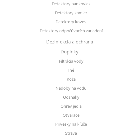
Detektory bankoviek
Detektory kamier
Detektory kovov
Detektory odpočúvacích zariadení
Dezinfekcia a ochrana
Doplnky
Filtrácia vody
Iné
Koža
Nádoby na vodu
Odznaky
Ohrev jedla
Otvárače
Prívesky na kľúče
Strava