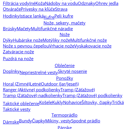
Filtrácia vody
Iné
Koža
Nádoby na vodu
Odznaky
Ohrev jedla
Otvárače
Prívesky na kľúče
Strava
Hodinky
Istiace lanká
Peli kufre
Kufre
Nože, sekery, mačety
Brúsky
Mačety
Multifunkčné náradie
Nože
Dýky
Hubárske nože
Motýliky nože
Multifunkčné nože
Nože s pevnou čepeľou
Vrhacie nože
Vyskakovacie nože
Zatváracie nože
Puzdrá na nože
Oblečenie
Doplnky
Skryté nosenie
Nepriestrelné vesty
Ponožky
Horal (Zimné)
Letné
Outdoor (Jar/Jeseň)
Ranger (Aktívne) podkolienky
Tramp (Záťažové)
Tramp (Záťažové) nadkolienky
Tramp (Záťažové) podkolienky
Košele
Kukly
Nohavice
Šiltovky, čiapky
Tričká
Taktické oblečenie
Taktické vesty
Termoprádlo
Bundy
Čiapky
Mikiny, vesty
Spodné prádlo
Dámske
Pánske