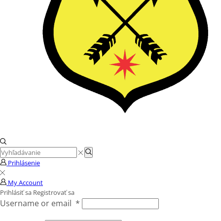
Search
Search
input
Prihlásenie
My Account
Prihlásiť sa
Registrovať sa
Username or email
*