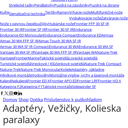
Strelecké tašky
Perá
Batohy
Puzdrá na zásobníky
Puzdrá na zbrane
Kufre
Terčíky
Rampy
Vrhacie nože
Multifunkčné nože
Signalizačná technika
Vyskakovacie nože
Zatváracie nože
Nože s pevnou čepeľou
Dýky
Hubárske nože
Frontier FFP 30 SF IR
Frontier 30 IR
Frontier SF IR
Frontier 30 SF IR
Endurance
Endurance ED Monocular
Endurance Compact
Endurance ED
Airmax
Aimax 30 WA FFP SF IR
Aimax Touch 30 WA SF IR
Airmax 30 WA SF IR Compact
Endurance 30 WA
Endurance 30 WA SF
Vantage 30 WA SF IR
Vantage 30 WA FFP SF IR
Vantage WA
Nature-Trek
Vantage
Frontier
Marine
Taktické svietidlá
Lovecké svietidlá
Turistické svietidlá
Vreckové / Kľúčenkové svietidlá
Nature-Trek Compact
Nature-Trek
Nature-Trek Monocular
Košele
Adaptéry, základne
Hliníkové montáže
Vodováhy
Montážne výplne, vrchy a laserové montáže
Kalené
Nekalené
Frontier ED X
Frontier APO ED
Frontier LRF
Frontier HD X
Kategória F2
Kategória F1
Taktické montáže
Sidewinder SF
Facebook
Twitter
Instagram
Youtube
Linkedin
Domov
Shop
Optika
Príslušenstvo k puškohľadom
Adaptéry, Vežičky, Kolieska
paralaxy