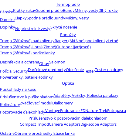
Termoprádlo
Krátky rukáv
Spodné prádlo
Bundy
Mikiny, vesty
Dlhý rukáv
Pánske
Čiapky
Spodné prádlo
Bundy
Mikiny, vesty
Dámske
Doplnky
Skryté nosenie
Nepriestrelné vesty
Ponožky
Tramp (Záťažové) nadkolienky
Ranger (Aktívne) podkolienky
Letné
Tramp (Záťažové)
Horal (Zimné)
Outdoor (Jar/Jeseň)
Tramp (Záťažové) podkolienky
Dezinfekcia a ochrana
Salomon
Obuv
Darčekové predmety
Oblečenie
Tester na drogy
Polícia, Security
Tester
Powerbanky, batérie
Hodinky
Optika
Puškohľady na kušu
Adaptéry, Vežičky, Kolieska paralaxy
Príslušenstvo k puškohľadom
Zväčšovací modul
Diaľkomery
Kolimátory
Vantage
Endurance ED
Nature-Trek
Fotopasca
Pozorovacie ďalekohľady
Príslušenstvo k pozorovacím ďalekohľadom
Compact Tripod
Camera Adaptors
Digi-scope Adaptors
Ostatné
Obranné prostriedky
Istiace lanká