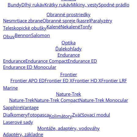
Bundy
Dlhý rukáv
Krátky rukáv
Mikiny, vesty
Spodné prádlo
Obranné prostriedky
Nesmrtiace zbrane
Obranné spreje (kasre)
Paralyzéry
Kalené
Nekalené
Tonfy
Teleskopické obušky
Bennon
Salomon
Obuv
Optika
Ďalekohľady
Endurance
Endurance
Endurance Compact
Endurance ED
Endurance ED Monocular
Frontier
Frontier APO ED
Frontier ED X
Frontier HD X
Frontier LRF
Marine
Nature-Trek
Nature-Trek
Nature-Trek Compact
Nature-Trek Monocular
Sapphire
Vantage
Diaľkomery
Fotopasca
Zväčšovací modul
Kolimátory
Laserové sady
Montáže, adaptéry, vodováhy
Adaptéry, základne