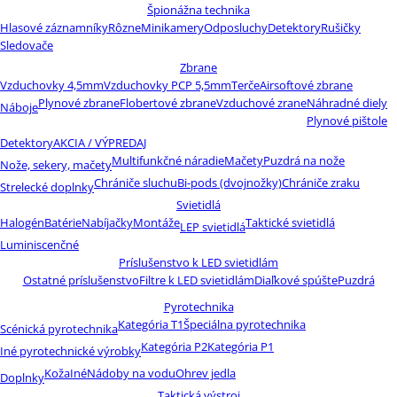
Špionážna technika
Hlasové záznamníky
Rôzne
Minikamery
Odposluchy
Detektory
Rušičky
Sledovače
Zbrane
Vzduchovky 4,5mm
Vzduchovky PCP 5,5mm
Terče
Airsoftové zbrane
Plynové zbrane
Flobertové zbrane
Vzduchové zrane
Náhradné diely
Náboje
Plynové pištole
Detektory
AKCIA / VÝPREDAJ
Multifunkčné náradie
Mačety
Puzdrá na nože
Nože, sekery, mačety
Chrániče sluchu
Bi-pods (dvojnožky)
Chrániče zraku
Strelecké doplnky
Svietidlá
Halogén
Batérie
Nabíjačky
Montáže
Taktické svietidlá
LEP svietidlá
Luminiscenčné
Príslušenstvo k LED svietidlám
Ostatné príslušenstvo
Filtre k LED svietidlám
Diaľkové spúšte
Puzdrá
Pyrotechnika
Kategória T1
Špeciálna pyrotechnika
Scénická pyrotechnika
Kategória P2
Kategória P1
Iné pyrotechnické výrobky
Koža
Iné
Nádoby na vodu
Ohrev jedla
Doplnky
Taktická výstroj