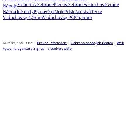
Flobertové zbrane
Plynové zbrane
Vzduchové zrane
Náboje
Náhradné diely
Plynové pištole
Príslušenstvo
Terče
Vzduchovky 4,5mm
Vzduchovky PCP 5,5mm
© PYRA, spol. s r.o. |
Právne informácie
|
Ochrana osobných údajov
|
Web
vytvorila agentúra Signus – creative studio