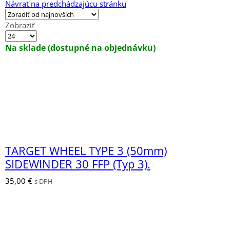
Návrat na predchádzajúcu stránku
Zobraziť
Výrobkov
na
Na sklade (dostupné na objednávku)
stránku
TARGET WHEEL TYPE 3 (50mm)
SIDEWINDER 30 FFP (Typ 3).
35,00
€
s DPH