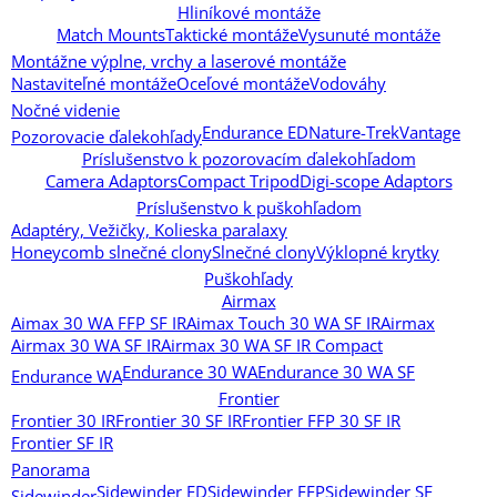
Hliníkové montáže
Match Mounts
Taktické montáže
Vysunuté montáže
Montážne výplne, vrchy a laserové montáže
Nastaviteľné montáže
Oceľové montáže
Vodováhy
Nočné videnie
Endurance ED
Nature-Trek
Vantage
Pozorovacie ďalekohľady
Príslušenstvo k pozorovacím ďalekohľadom
Camera Adaptors
Compact Tripod
Digi-scope Adaptors
Príslušenstvo k puškohľadom
Adaptéry, Vežičky, Kolieska paralaxy
Honeycomb slnečné clony
Slnečné clony
Výklopné krytky
Puškohľady
Airmax
Aimax 30 WA FFP SF IR
Aimax Touch 30 WA SF IR
Airmax
Airmax 30 WA SF IR
Airmax 30 WA SF IR Compact
Endurance 30 WA
Endurance 30 WA SF
Endurance WA
Frontier
Frontier 30 IR
Frontier 30 SF IR
Frontier FFP 30 SF IR
Frontier SF IR
Panorama
Sidewinder ED
Sidewinder FFP
Sidewinder SF
Sidewinder