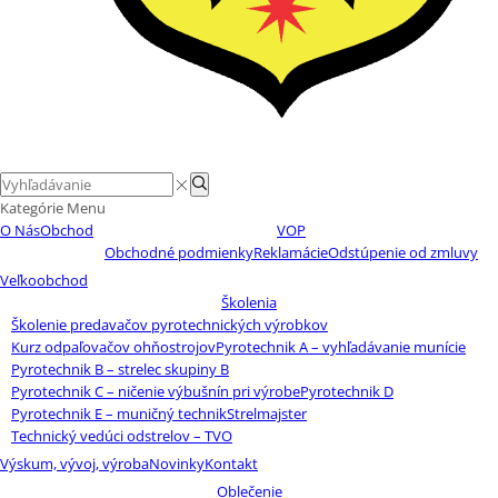
Search
Search
input
Kategórie
Menu
O Nás
Obchod
VOP
Obchodné podmienky
Reklamácie
Odstúpenie od zmluvy
Veľkoobchod
Školenia
Školenie predavačov pyrotechnických výrobkov
Kurz odpaľovačov ohňostrojov
Pyrotechnik A – vyhľadávanie munície
Pyrotechnik B – strelec skupiny B
Pyrotechnik C – ničenie výbušnín pri výrobe
Pyrotechnik D
Pyrotechnik E – muničný technik
Strelmajster
Technický vedúci odstrelov – TVO
Výskum, vývoj, výroba
Novinky
Kontakt
Oblečenie