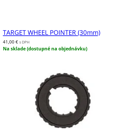
TARGET WHEEL POINTER (30mm)
41,00
€
s DPH
Na sklade (dostupné na objednávku)
ADAPTOR Sidewinder (PRE-2015) –
OCULAR
10,00
€
s DPH