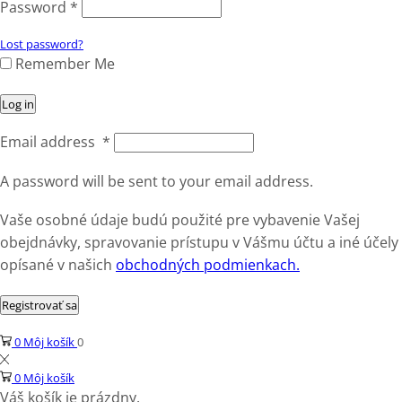
Password
*
Lost password?
Remember Me
Log in
Email address
*
A password will be sent to your email address.
Vaše osobné údaje budú použité pre vybavenie Vašej
obejdnávky, spravovanie prístupu v Vášmu účtu a iné účely
opísané v našich
obchodných podmienkach.
Registrovať sa
0
Môj košík
0
0
Môj košík
Váš košík je prázdny.