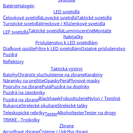
Batérie
Halogén
LED svietidlá
Čelovkové svietidlá
Lovecké svietidlá
Taktické svietidlá
Turistické svietidlá
Vreckové / Kľúčenkové svietidlá
Taktické svietidlá
Luminiscenčné
Montáže
LEP svietidlá
Nabíjačky
Príslušenstvo k LED svietidlám
Diaľkové spúšte
Filtre k LED svietidlám
Ostatné príslušenstvo
Puzdrá
Reflektory
Taktická výstroj
Batohy
Chrániče sluchu
Istenie na zbrane
Karabíny
Náramky na prežitie
Opasky
Perá
Plynové masky
Popruhy na zbrane
Putá
Puzdrá na doplnky
Puzdrá na zásobníky
Blackhawk
Fobus
Kožené
Nylon / Textilné
Puzdrá na zbrane
Rukavice
Strelecké okuliare
Strelecké tašky
Teleskopické rebríky
Alkoholtester
Tester na drogy
Tester
TRIKKE - Trojkolky
Zbrane
Airsoftové zbrane
Čistenie / Údržba zbraní