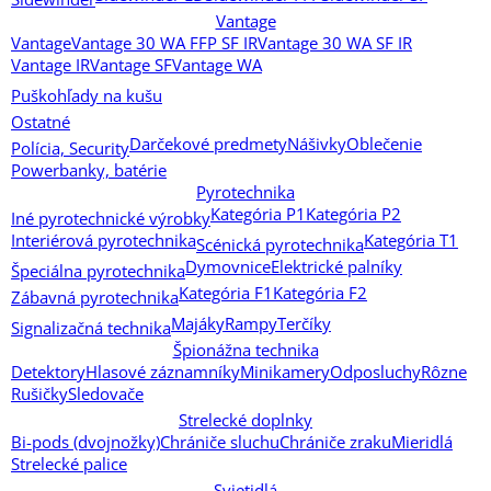
Vantage
Vantage
Vantage 30 WA FFP SF IR
Vantage 30 WA SF IR
Vantage IR
Vantage SF
Vantage WA
Puškohľady na kušu
Ostatné
Darčekové predmety
Nášivky
Oblečenie
Polícia, Security
Powerbanky, batérie
Pyrotechnika
Kategória P1
Kategória P2
Iné pyrotechnické výrobky
Interiérová pyrotechnika
Kategória T1
Scénická pyrotechnika
Dymovnice
Elektrické palníky
Špeciálna pyrotechnika
Kategória F1
Kategória F2
Zábavná pyrotechnika
Majáky
Rampy
Terčíky
Signalizačná technika
Špionážna technika
Detektory
Hlasové záznamníky
Minikamery
Odposluchy
Rôzne
Rušičky
Sledovače
Strelecké doplnky
Bi-pods (dvojnožky)
Chrániče sluchu
Chrániče zraku
Mieridlá
Strelecké palice
Svietidlá