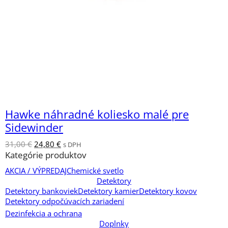
Zľava
Na sklade
Hawke náhradné koliesko malé pre
Sidewinder
Pôvodná
Aktuálna
31,00
€
24,80
€
s DPH
cena
cena
Kategórie produktov
bola:
je:
AKCIA / VÝPREDAJ
Chemické svetlo
31,00 €.
24,80 €.
Detektory
Detektory bankoviek
Detektory kamier
Detektory kovov
Detektory odpočúvacích zariadení
Dezinfekcia a ochrana
Doplnky