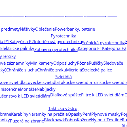
ndurance 30 WA SF
Frontier 30 IR
Frontier 30 SF IR
Frontier
Frontier
ED
Sidewinder FFP
Sidewinder SF
 SF IR
Vantage 30 WA SF IR
Vantage IR
Vantage SF
Vantage WA
 predmety
Nášivky
Oblečenie
Powerbanky, batérie
Pyrotechnika
ia P1
Kategória P2
Interiérová pyrotechnika
Scénická pyrotechnika
e
Elektrické palníky
Kategória F1
Kategória F2
Zábavná pyrotechnika
y
Terčíky
ové záznamníky
Minikamery
Odposluchy
Rôzne
Rušičky
Sledovače
žky)
Chrániče sluchu
Chrániče zraku
Mieridlá
Strelecké palice
Svietidlá
ové svietidlá
Lovecké svietidlá
Taktické svietidlá
Turistické svietidl
niscenčné
Montáže
Nabíjačky
Diaľkové spúšte
Filtre k LED svietidlám
O
lušenstvo k LED svietidlám
Taktická výstroj
zbrane
Karabíny
Náramky na prežitie
Opasky
Perá
Plynové masky
Po
bníky
Blackhawk
Fobus
Kožené
Nylon / Textilné
Ru
Puzdrá na zbrane
St