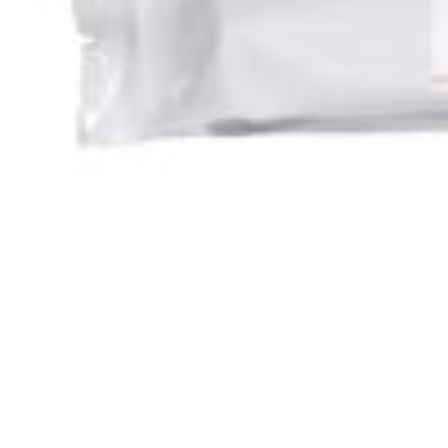
Bundy
Čiapk
Dámske
Termoprádlo
Nesmrtiace z
Obranné prostriedky
Bennon
Salomon
Obuv
Endurance
Endurance C
Endurance
Frontier APO ED
Frontier 
Frontier
Sapphire
Vantage
Diaľkomery
Fotopasca
Z
Kolimátory
Adaptéry, základne
Hliníkové mon
Vodováhy
Nočné videnie
Pozorovacie ďaleko
Príslušenstvo k pozorovacím ďal
Adap
Príslušenstvo k puškohľadom
Aimax 30 WA FFP SF IR
Aim
Airmax