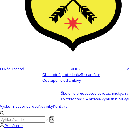
O Nás
Obchod
VOP
V
Obchodné podmienky
Reklamácie
Odstúpenie od zmluvy
Školenie predavačov pyrotechnických 
Pyrotechnik C – ničenie výbušnín pri vý
Výskum, vývoj, výroba
Novinky
Kontakt
Search
Search
input
Prihlásenie