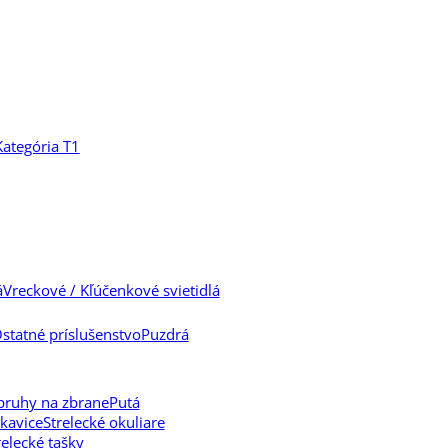
 FFP 30 SF IR
Frontier SF IR
Kategória T1
á
Vreckové / Kľúčenkové svietidlá
statné príslušenstvo
Puzdrá
pruhy na zbrane
Putá
kavice
Strelecké okuliare
relecké tašky