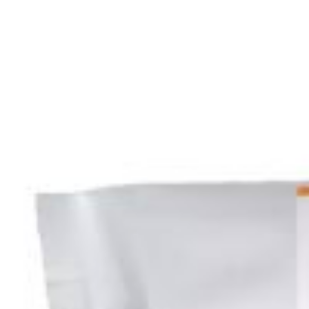
Multi-Drug 6 Drugs Ra
10,71
€
s DPH
Kategórie produktov
AKCIA / VÝPREDAJ
Chemické svetlo
Dezinfekcia a ochrana
Filt
Doplnky
Peli kufre
Kufre
Brúsky
Mačety
Multifunkčné náradi
Dýky
Hubárske nože
Motýliky
Nože
Puzdrá na nože
Doplnky
Skryté
Nepriestrelné vesty
Horal (Zimné)
Letné
Outdoor (Jar/Je
Tramp (Záťažové) podkolienky
Košele
Kukly
Noh
Taktické oblečenie