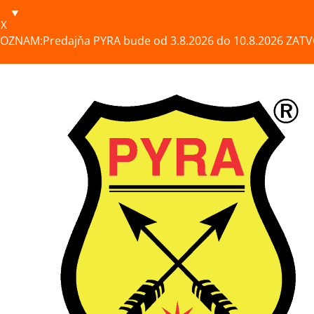
X
OZNAM:Predajňa PYRA bude od 3.8.2026 do 10.8.2026 ZATV