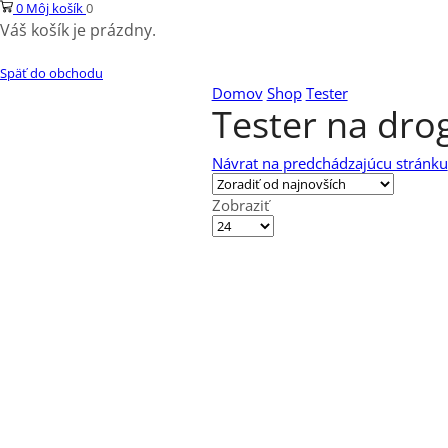
0
Môj košík
0
Váš košík je prázdny.
Späť do obchodu
Domov
Shop
Tester
Tester na dro
Návrat na predchádzajúcu stránku
Zobraziť
Výrobkov
na
stránku