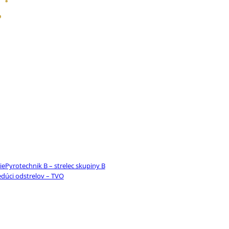
ie
Pyrotechnik B – strelec skupiny B
edúci odstrelov – TVO