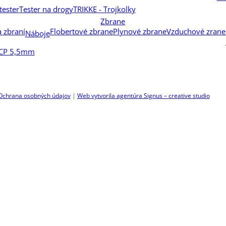
tester
Tester na drogy
TRIKKE - Trojkolky
Zbrane
a zbraní
Flobertové zbrane
Plynové zbrane
Vzduchové zrane
Náboje
PCP 5,5mm
Ochrana osobných údajov
|
Web vytvorila agentúra Signus – creative studio