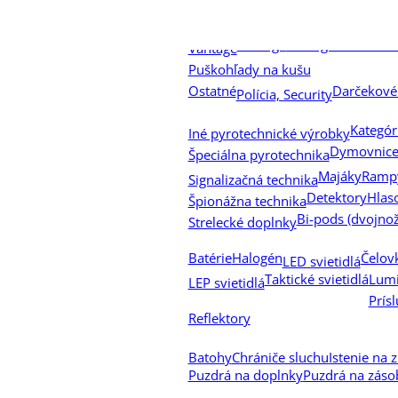
Endurance 30 WA
E
Endurance WA
Panorama
Sidewinder 
Sidewinder
Vantage
Vantage 30 WA FFP
Vantage
Puškohľady na kušu
Ostatné
Darčekové
Polícia, Security
Kategór
Iné pyrotechnické výrobky
Dymovnic
Špeciálna pyrotechnika
Majáky
Ramp
Signalizačná technika
Detektory
Hlas
Špionážna technika
Bi-pods (dvojno
Strelecké doplnky
Batérie
Halogén
Čelovk
LED svietidlá
Taktické svietidlá
Lumi
LEP svietidlá
Prís
Reflektory
Batohy
Chrániče sluchu
Istenie na 
Puzdrá na doplnky
Puzdrá na záso