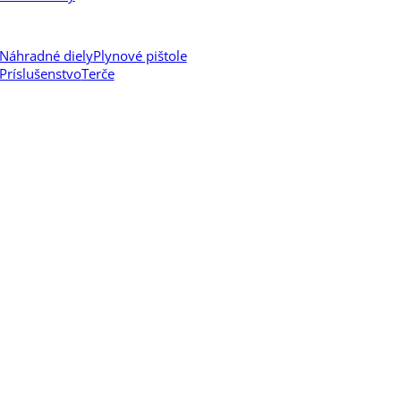
Náhradné diely
Plynové pištole
Príslušenstvo
Terče