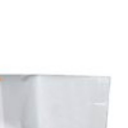
 zo slín
Detektory odpočúvacích zariadení
rívesky na kľúče
Strava
Hodinky
Istiace lanká
kovacie nože
Zatváracie nože
vé) nadkolienky