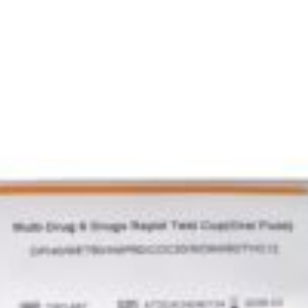
pid Test Cup – jednorazový test na drogy
Detektory bankoviek
Detektory kamier
Detektory kovov
Detektory
rácia vody
Iné
Koža
Nádoby na vodu
Odznaky
Ohrev jedla
Otvárače
P
Nože, sekery, mačety
e
 nože
Multifunkčné nože
Nože s pevnou čepeľou
Vrhacie nože
Vyska
Oblečenie
 nosenie
Ponožky
seň)
Ranger (Aktívne) podkolienky
Tramp (Záťažové)
Tramp (Záťažo
avice
Šiltovky, čiapky
Tričká
Taktické vesty