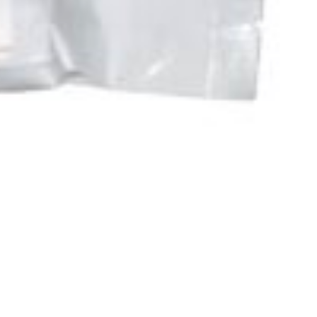
Mikiny, vesty
Spodné prádlo
é
Nekalené
Tonfy
k Compact
Nature-Trek Monocular
ýplne, vrchy a laserové montáže
né montáže
Oceľové montáže
 clony
Výklopné krytky
 IR Compact