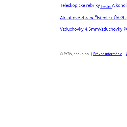
Teleskopické rebríky
Alkohol
Tester
Airsoftové zbrane
Čistenie / Údržb
Vzduchovky 4,5mm
Vzduchovky 
© PYRA, spol. s r.o. |
Právne informácie
|