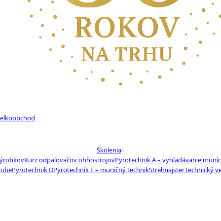
eľkoobchod
Školenia
výrobkov
Kurz odpaľovačov ohňostrojov
Pyrotechnik A – vyhľadávanie muníc
robe
Pyrotechnik D
Pyrotechnik E – muničný technik
Strelmajster
Technický v