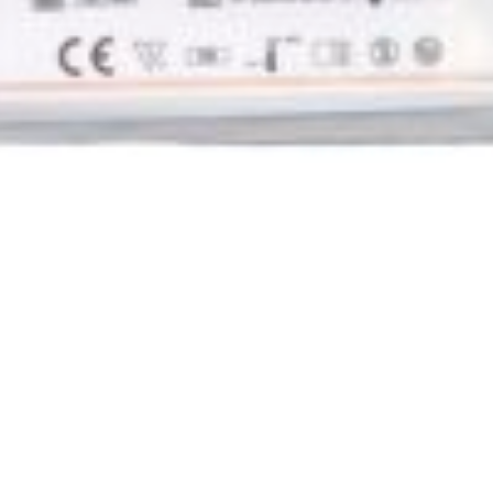
y
Mikiny, vesty
Spodné prádlo
Bundy
Dlhý rukáv
Krátky rukáv
Pánske
brane
Obranné spreje (kasre)
Paralyzéry
Kalen
Teleskopické obušky
Optika
Ďalekohľady
ompact
Endurance ED
Endurance ED Monocular
ED X
Frontier HD X
Frontier LRF
Marine
Nature-Trek
Nature-Tre
Nature-Trek
väčšovací modul
Laserové sady
Montáže, adaptéry, vodováhy
Match Mounts
Taktické montáže
Vysunuté montáže
Montážne v
táže
Nastaviteľ
Endurance ED
Nature-Trek
Vantage
hľady
Camera Adaptors
Compact Tripod
Digi-scope Adaptors
ekohľadom
téry, Vežičky, Kolieska paralaxy
Honeycomb slnečné clony
Slnečné
Puškohľady
ax Touch 30 WA SF IR
Airmax
Airmax 30 WA SF IR
Airmax 30 WA SF