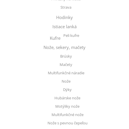
Strava
Hodinky
Istiace lanká
Peli kufre
Kufre
Nože, sekery, mačety
Brúsky
Mačety
Multifunkčné náradie
Nože
Dýky
Hubárske nože
Motýliky nože
Multifunkčné nože
Nože s pevnou čepeľou