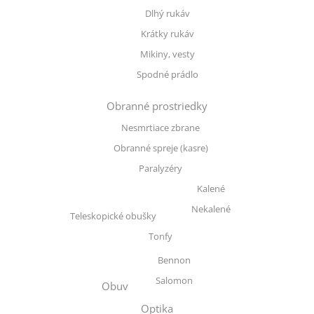
Dlhý rukáv
Krátky rukáv
Mikiny, vesty
Spodné prádlo
Obranné prostriedky
Nesmrtiace zbrane
Obranné spreje (kasre)
Paralyzéry
Kalené
Nekalené
Teleskopické obušky
Tonfy
Bennon
Salomon
Obuv
Optika