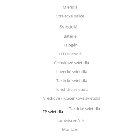
Mieridlá
Strelecké palice
Svietidlá
Batérie
Halogén
LED svietidlá
Čelovkové svietidlá
Lovecké svietidlá
Taktické svietidlá
Turistické svietidlá
Vreckové / Kľúčenkové svietidlá
Taktické svietidlá
LEP svietidlá
Luminiscenčné
Montáže