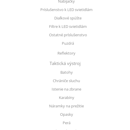
Nabíjačky
Príslušenstvo k LED svietidlám
Diaľkové spúšte
Filtre k LED svietidlám
Ostatné príslušenstvo
Puzdrá
Reflektory
Taktická výstroj
Batohy
Chrániče sluchu
Istenie na zbrane
Karabíny
Náramky na prežitie
Opasky
Perá