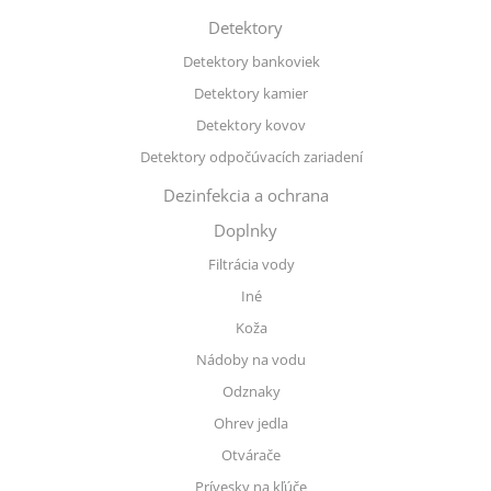
Detektory
Detektory bankoviek
Detektory kamier
Detektory kovov
Detektory odpočúvacích zariadení
Dezinfekcia a ochrana
Doplnky
Filtrácia vody
Iné
Koža
Nádoby na vodu
Odznaky
Ohrev jedla
Otvárače
Prívesky na kľúče