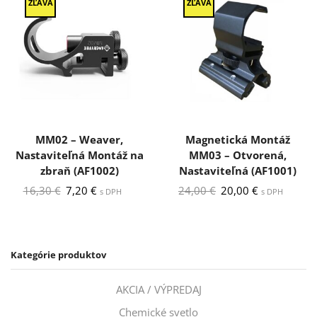
ZĽAVA
ZĽAVA
MM02 – Weaver,
Magnetická Montáž
Nastaviteľná Montáž na
MM03 – Otvorená,
zbraň (AF1002)
Nastaviteľná (AF1001)
Pôvodná
Aktuálna
Pôvodná
Aktuálna
16,30
€
7,20
€
24,00
€
20,00
€
s DPH
s DPH
cena
cena
cena
cena
bola:
je:
bola:
je:
16,30 €.
7,20 €.
24,00 €.
20,00 €.
Kategórie produktov
AKCIA / VÝPREDAJ
Chemické svetlo