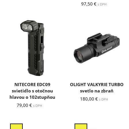
97,50
€
s DPH
NITECORE EDC09
OLIGHT VALKYRIE TURBO
svietidlo s otočnou
svetlo na zbraň
hlavou o 102stupňou
180,00
€
s DPH
79,00
€
s DPH