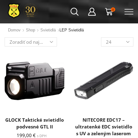
0
Domov
Shop
Svietidlá
LEP Svietidlá
Výrobkov
na
stránku
GLOCK Taktické svietidlo
NITECORE EDC17 –
podvesné GTL II
ultratenké EDC svietidlo
s UV a zeleným laserom
199,00
€
s DPH