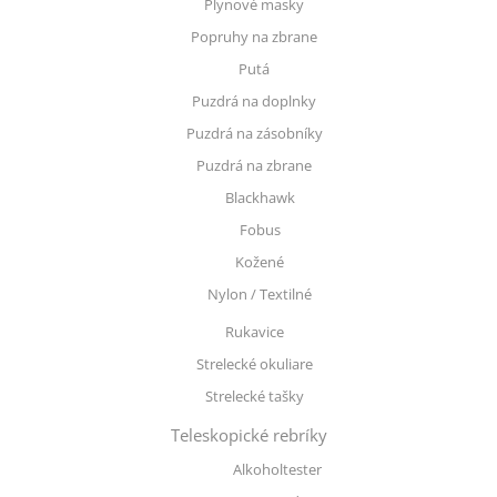
Plynové masky
Popruhy na zbrane
Putá
Puzdrá na doplnky
Puzdrá na zásobníky
Puzdrá na zbrane
Blackhawk
Fobus
Kožené
Nylon / Textilné
Rukavice
Strelecké okuliare
Strelecké tašky
Teleskopické rebríky
Alkoholtester