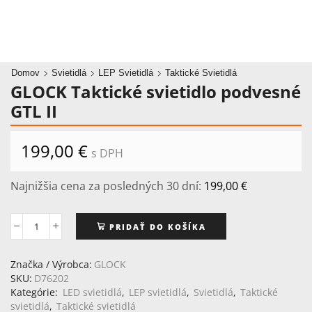
Domov
Svietidlá
LEP Svietidlá
Taktické Svietidlá
GLOCK Taktické svietidlo podvesné
GTL II
199,00
€
s DPH
Najnižšia cena za posledných 30 dní:
199,00
€
PRIDAŤ DO KOŠÍKA
množstvo
GLOCK
Taktické
Značka / Výrobca:
GLOCK
svietidlo
SKU:
D76202
podvesné
Kategórie:
LED svietidlá
,
LEP svietidlá
,
Svietidlá
,
Taktické
GTL
svietidlá
,
Taktické svietidlá