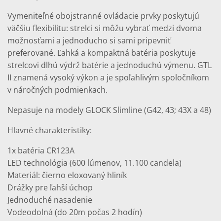
Vymeniteľné obojstranné ovládacie prvky poskytujú
väčšiu flexibilitu: strelci si môžu vybrať medzi dvoma
možnosťami a jednoducho si sami pripevniť
preferované. Ľahká a kompaktná batéria poskytuje
strelcovi dlhú výdrž batérie a jednoduchú výmenu. GTL
II znamená vysoký výkon a je spoľahlivým spoločníkom
v náročných podmienkach.
Nepasuje na modely GLOCK Slimline (G42, 43; 43X a 48)
Hlavné charakteristiky:
1x batéria CR123A
LED technológia (600 lúmenov, 11.100 candela)
Materiál: čierno eloxovaný hliník
Drážky pre ľahší úchop
Jednoduché nasadenie
Vodeodolná (do 20m počas 2 hodín)