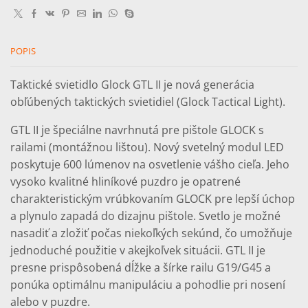
II
POPIS
Taktické svietidlo Glock GTL II je nová generácia
obľúbených taktických svietidiel (Glock Tactical Light).
GTL II je špeciálne navrhnutá pre pištole GLOCK s
railami (montážnou lištou). Nový svetelný modul LED
poskytuje 600 lúmenov na osvetlenie vášho cieľa. Jeho
vysoko kvalitné hliníkové puzdro je opatrené
charakteristickým vrúbkovaním GLOCK pre lepší úchop
a plynulo zapadá do dizajnu pištole. Svetlo je možné
nasadiť a zložiť počas niekoľkých sekúnd, čo umožňuje
jednoduché použitie v akejkoľvek situácii. GTL II je
presne prispôsobená dĺžke a šírke railu G19/G45 a
ponúka optimálnu manipuláciu a pohodlie pri nosení
alebo v puzdre.