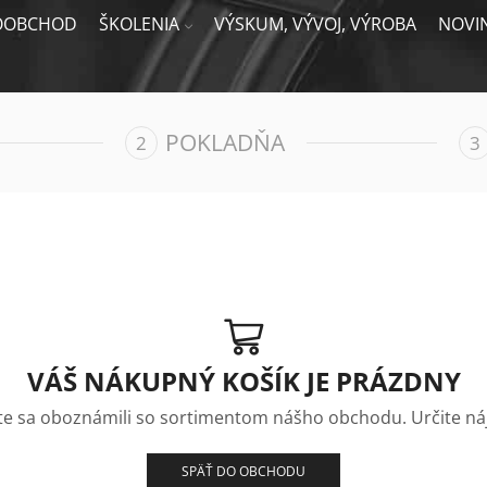
OOBCHOD
ŠKOLENIA
VÝSKUM, VÝVOJ, VÝROBA
NOVI
POKLADŇA
VÁŠ NÁKUPNÝ KOŠÍK JE PRÁZDNY
te sa oboznámili so sortimentom nášho obchodu. Určite náj
SPÄŤ DO OBCHODU