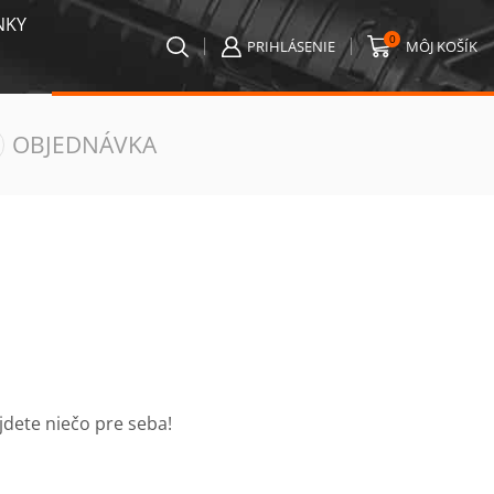
NKY
0
PRIHLÁSENIE
MÔJ KOŠÍK
OBJEDNÁVKA
dete niečo pre seba!