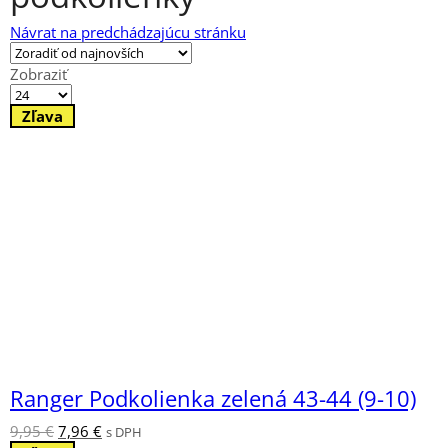
Návrat na predchádzajúcu stránku
Zobraziť
Výrobkov
na
Zľava
stránku
Ranger Podkolienka zelená 43-44 (9-10)
Pôvodná
Aktuálna
9,95
€
7,96
€
s DPH