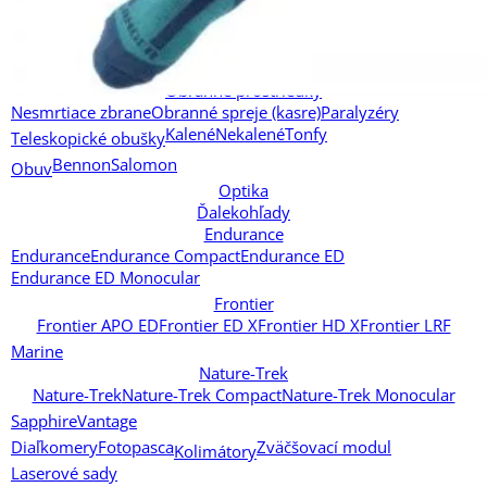
Bundy
Čiapky
Mikiny, vesty
Spodné prádlo
Dámske
Pánske
Bundy
Dlhý rukáv
Krátky rukáv
Mikiny, vesty
Spodné prádlo
Obranné prostriedky
Nesmrtiace zbrane
Obranné spreje (kasre)
Paralyzéry
Kalené
Nekalené
Tonfy
Teleskopické obušky
Bennon
Salomon
Obuv
Optika
Ďalekohľady
Endurance
Endurance
Endurance Compact
Endurance ED
Endurance ED Monocular
Frontier
Frontier APO ED
Frontier ED X
Frontier HD X
Frontier LRF
Marine
Nature-Trek
Nature-Trek
Nature-Trek Compact
Nature-Trek Monocular
Sapphire
Vantage
Diaľkomery
Fotopasca
Zväčšovací modul
Kolimátory
Laserové sady