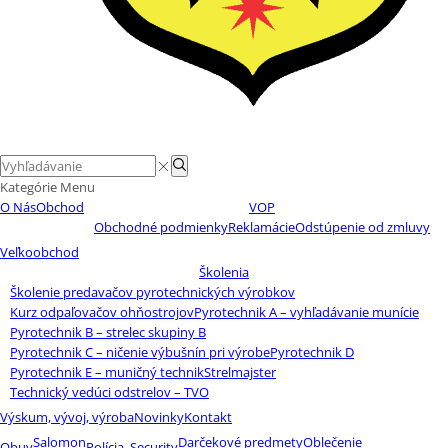
Search
Search
input
Kategórie
Menu
O Nás
Obchod
VOP
Obchodné podmienky
Reklamácie
Odstúpenie od zmluvy
Veľkoobchod
Školenia
Školenie predavačov pyrotechnických výrobkov
Kurz odpaľovačov ohňostrojov
Pyrotechnik A – vyhľadávanie munície
Pyrotechnik B – strelec skupiny B
Pyrotechnik C – ničenie výbušnín pri výrobe
Pyrotechnik D
Pyrotechnik E – muničný technik
Strelmajster
Technický vedúci odstrelov – TVO
Výskum, vývoj, výroba
Novinky
Kontakt
Salomon
Darčekové predmety
Oblečenie
Obuv
Polícia, Security