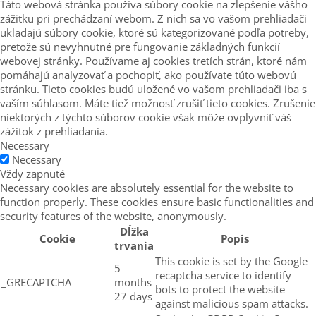
Táto webová stránka používa súbory cookie na zlepšenie vášho
zážitku pri prechádzaní webom. Z nich sa vo vašom prehliadači
ukladajú súbory cookie, ktoré sú kategorizované podľa potreby,
pretože sú nevyhnutné pre fungovanie základných funkcií
webovej stránky. Používame aj cookies tretích strán, ktoré nám
pomáhajú analyzovať a pochopiť, ako používate túto webovú
stránku. Tieto cookies budú uložené vo vašom prehliadači iba s
vaším súhlasom. Máte tiež možnosť zrušiť tieto cookies. Zrušenie
niektorých z týchto súborov cookie však môže ovplyvniť váš
zážitok z prehliadania.
Necessary
Necessary
Vždy zapnuté
Necessary cookies are absolutely essential for the website to
function properly. These cookies ensure basic functionalities and
security features of the website, anonymously.
Dĺžka
Cookie
Popis
trvania
This cookie is set by the Google
5
recaptcha service to identify
_GRECAPTCHA
months
bots to protect the website
27 days
against malicious spam attacks.