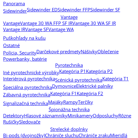
Panorama
Sidewinder ED
Sidewinder FFP
Sidewinder SF
Sidewinder
Vantage
Vantage
Vantage 30 WA FFP SF IR
Vantage 30 WA SF IR
Vantage IR
Vantage SF
Vantage WA
Puškohľady na kušu
Ostatné
Darčekové predmety
Nášivky
Oblečenie
Polícia, Security
Powerbanky, batérie
Pyrotechnika
Kategória P1
Kategória P2
Iné pyrotechnické výrobky
Interiérová pyrotechnika
Kategória T1
Scénická pyrotechnika
Dymovnice
Elektrické palníky
Špeciálna pyrotechnika
Kategória F1
Kategória F2
Zábavná pyrotechnika
Majáky
Rampy
Terčíky
Signalizačná technika
Špionážna technika
Detektory
Hlasové záznamníky
Minikamery
Odposluchy
Rôzne
Rušičky
Sledovače
Strelecké doplnky
Bi-pods (dvojnožky)
Chrániče sluchu
Chrániče zraku
Mieridlá