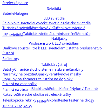
Strelecké palice
Svietidlá
Batérie
Halogén
LED svietidlá
Čelovkové svietidlá
Lovecké svietidlá
Taktické svietidlá
Turistické svietidlá
Vreckové / Kľúčenkové svietidlá
Taktické svietidlá
Luminiscenčné
Montáže
LEP svietidlá
Nabíjačky
Príslušenstvo k LED svietidlám
Diaľkové spúšte
Filtre k LED svietidlám
Ostatné príslušenstvo
Puzdrá
Reflektory
Taktická výstroj
Batohy
Chrániče sluchu
Istenie na zbrane
Karabíny
Náramky na prežitie
Opasky
Perá
Plynové masky
Popruhy na zbrane
Putá
Puzdrá na doplnky
Puzdrá na zásobníky
Blackhawk
Fobus
Kožené
Nylon / Textilné
Puzdrá na zbrane
Rukavice
Strelecké okuliare
Strelecké tašky
Teleskopické rebríky
Alkoholtester
Tester na drogy
Tester
TRIKKE - Trojkolky