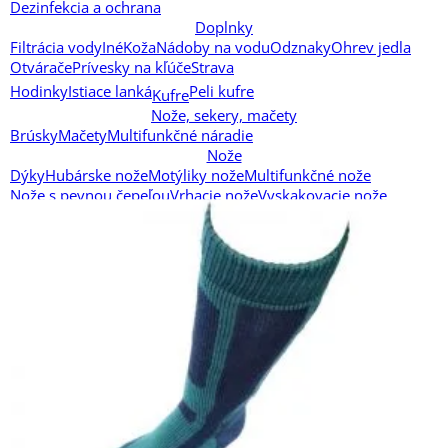
Dezinfekcia a ochrana
Doplnky
Filtrácia vody
Iné
Koža
Nádoby na vodu
Odznaky
Ohrev jedla
Otvárače
Prívesky na kľúče
Strava
Hodinky
Istiace lanká
Peli kufre
Kufre
Nože, sekery, mačety
Brúsky
Mačety
Multifunkčné náradie
Nože
Dýky
Hubárske nože
Motýliky nože
Multifunkčné nože
Nože s pevnou čepeľou
Vrhacie nože
Vyskakovacie nože
Zatváracie nože
Puzdrá na nože
Oblečenie
Doplnky
Skryté nosenie
Nepriestrelné vesty
Ponožky
Horal (Zimné)
Letné
Outdoor (Jar/Jeseň)
Ranger (Aktívne) podkolienky
Tramp (Záťažové)
Tramp (Záťažové) nadkolienky
Tramp (Záťažové) podkolienky
Košele
Kukly
Nohavice
Šiltovky, čiapky
Tričká
Taktické oblečenie
Taktické vesty
Termoprádlo