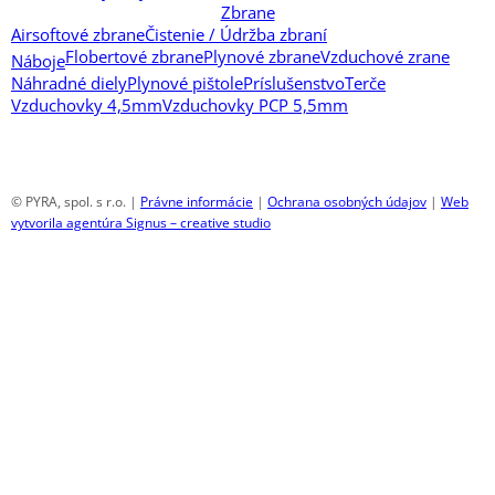
Zbrane
Airsoftové zbrane
Čistenie / Údržba zbraní
Flobertové zbrane
Plynové zbrane
Vzduchové zrane
Náboje
Náhradné diely
Plynové pištole
Príslušenstvo
Terče
Vzduchovky 4,5mm
Vzduchovky PCP 5,5mm
© PYRA, spol. s r.o. |
Právne informácie
|
Ochrana osobných údajov
|
Web
vytvorila agentúra Signus – creative studio