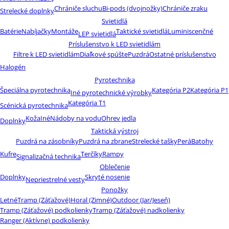
Chrániče sluchu
Bi-pods (dvojnožky)
Chrániče zraku
Strelecké doplnky
Svietidlá
Batérie
Nabíjačky
Montáže
Taktické svietidlá
Luminiscenčné
LEP svietidlá
Príslušenstvo k LED svietidlám
Filtre k LED svietidlám
Diaľkové spúšte
Puzdrá
Ostatné príslušenstvo
Halogén
Pyrotechnika
Špeciálna pyrotechnika
Kategória P2
Kategória P1
Iné pyrotechnické výrobky
Kategória T1
Scénická pyrotechnika
Koža
Iné
Nádoby na vodu
Ohrev jedla
Doplnky
Taktická výstroj
Puzdrá na zásobníky
Puzdrá na zbrane
Strelecké tašky
Perá
Batohy
Kufre
Terčíky
Rampy
Signalizačná technika
Oblečenie
Doplnky
Skryté nosenie
Nepriestrelné vesty
Ponožky
Letné
Tramp (Záťažové)
Horal (Zimné)
Outdoor (Jar/Jeseň)
Tramp (Záťažové) podkolienky
Tramp (Záťažové) nadkolienky
Ranger (Aktívne) podkolienky