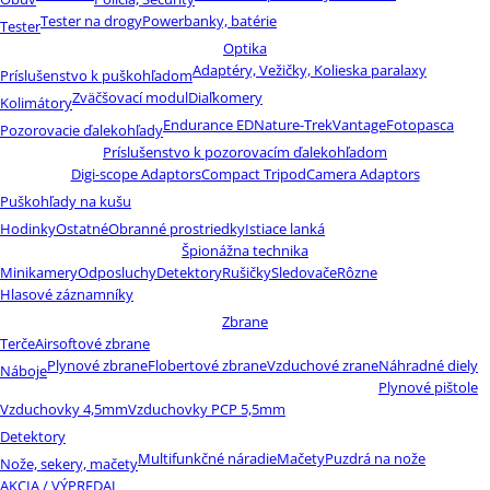
Tester na drogy
Powerbanky, batérie
Tester
Optika
Adaptéry, Vežičky, Kolieska paralaxy
Príslušenstvo k puškohľadom
Zväčšovací modul
Diaľkomery
Kolimátory
Endurance ED
Nature-Trek
Vantage
Fotopasca
Pozorovacie ďalekohľady
Príslušenstvo k pozorovacím ďalekohľadom
Digi-scope Adaptors
Compact Tripod
Camera Adaptors
Puškohľady na kušu
Hodinky
Ostatné
Obranné prostriedky
Istiace lanká
Špionážna technika
Minikamery
Odposluchy
Detektory
Rušičky
Sledovače
Rôzne
Hlasové záznamníky
Zbrane
Terče
Airsoftové zbrane
Plynové zbrane
Flobertové zbrane
Vzduchové zrane
Náhradné diely
Náboje
Plynové pištole
Vzduchovky 4,5mm
Vzduchovky PCP 5,5mm
Detektory
Multifunkčné náradie
Mačety
Puzdrá na nože
Nože, sekery, mačety
AKCIA / VÝPREDAJ