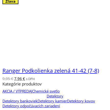
cena
cena
Zľava
bola:
je:
9,95 €.
7,96 €.
Ranger Podkolienka zelená 41-42 (7-8)
Pôvodná
Aktuálna
9,95
€
7,96
€
s DPH
cena
cena
Kategórie produktov
bola:
je:
AKCIA / VÝPREDAJ
Chemické svetlo
9,95 €.
7,96 €.
Detektory
Detektory bankoviek
Detektory kamier
Detektory kovov
Detektory odpočúvacích zariadení