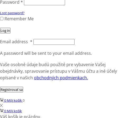
Password
*
Lost password?
Remember Me
Log in
Email address
*
A password will be sent to your email address.
Vaše osobné údaje budú použité pre vybavenie Vašej
obejdnávky, spravovanie prístupu v Vášmu účtu a iné účely
opísané v našich
obchodných podmienkach.
Registrovať sa
0
Môj košík
0
0
Môj košík
Váš košík je prázdny.