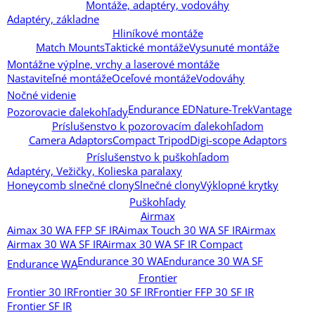
Montáže, adaptéry, vodováhy
Adaptéry, základne
Hliníkové montáže
Match Mounts
Taktické montáže
Vysunuté montáže
Montážne výplne, vrchy a laserové montáže
Nastaviteľné montáže
Oceľové montáže
Vodováhy
Nočné videnie
Endurance ED
Nature-Trek
Vantage
Pozorovacie ďalekohľady
Príslušenstvo k pozorovacím ďalekohľadom
Camera Adaptors
Compact Tripod
Digi-scope Adaptors
Príslušenstvo k puškohľadom
Adaptéry, Vežičky, Kolieska paralaxy
Honeycomb slnečné clony
Slnečné clony
Výklopné krytky
Puškohľady
Airmax
Aimax 30 WA FFP SF IR
Aimax Touch 30 WA SF IR
Airmax
Airmax 30 WA SF IR
Airmax 30 WA SF IR Compact
Endurance 30 WA
Endurance 30 WA SF
Endurance WA
Frontier
Frontier 30 IR
Frontier 30 SF IR
Frontier FFP 30 SF IR
Frontier SF IR