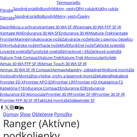
Termoprádlo
Spodné prádlo
Bundy
Mikiny, vesty
Dlhý rukáv
Krátky rukáv
Pánske
Spodné prádlo
Bundy
Mikiny, vesty
Čiapky
Dámske
Dezinfekcia a ochrana
Vantage 30 WA SF IR
Vantage 30 WA FFP SF IR
Vantage WA
Endurance 30 WA SF
Endurance 30 WA
Nature-Trek
Vantage
Frontier
Marine
Vyskakovacie nože
Zatváracie nože
Nože s pevnou čepeľou
Dýky
Hubárske nože
Vrhacie nože
Multifunkčné nože
Taktické svietidlá
Lovecké svietidlá
Turistické svietidlá
Vreckové / Kľúčenkové svietidlá
Nature-Trek Compact
Nature-Trek
Nature-Trek Monocular
Košele
Aimax 30 WA FFP SF IR
Aimax Touch 30 WA SF IR
Airmax 30 WA SF IR Compact
Airmax
Adaptéry, základne
Hliníkové montáže
Vodováhy
Montážne výplne, vrchy a laserové montáže
Kalené
Nekalené
Frontier ED X
Frontier APO ED
Frontier LRF
Frontier HD X
Kategória F2
Kategória F1
Endurance Compact
Endurance ED
Endurance
Endurance ED Monocular
Frontier 30 IR
Frontier SF IR
Frontier 30 SF IR
Frontier FFP 30 SF IR
Taktické montáže
Sidewinder SF
Facebook
Twitter
Instagram
Youtube
Linkedin
Domov
Shop
Oblečenie
Ponožky
Ranger (Aktívne)
podkolienky