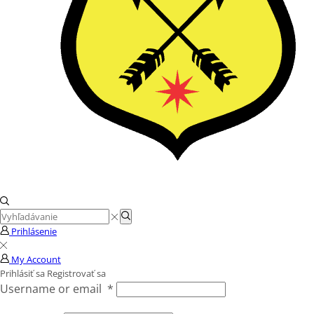
Search
Search
input
Prihlásenie
My Account
Prihlásiť sa
Registrovať sa
Username or email
*