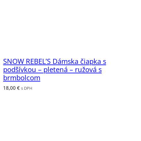
SNOW REBEL’S Dámska čiapka s
podšívkou – pletená – ružová s
brmbolcom
18,00
€
s DPH