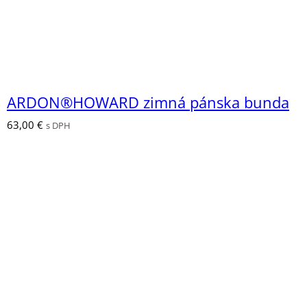
ARDON®HOWARD zimná pánska bunda
63,00
€
s DPH