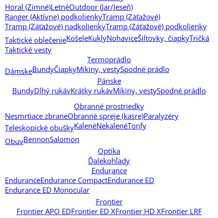
Horal (Zimné)
Letné
Outdoor (Jar/Jeseň)
Ranger (Aktívne) podkolienky
Tramp (Záťažové)
Tramp (Záťažové) nadkolienky
Tramp (Záťažové) podkolienky
Košele
Kukly
Nohavice
Šiltovky, čiapky
Tričká
Taktické oblečenie
Taktické vesty
Termoprádlo
Bundy
Čiapky
Mikiny, vesty
Spodné prádlo
Dámske
Pánske
Bundy
Dlhý rukáv
Krátky rukáv
Mikiny, vesty
Spodné prádlo
Obranné prostriedky
Nesmrtiace zbrane
Obranné spreje (kasre)
Paralyzéry
Kalené
Nekalené
Tonfy
Teleskopické obušky
Bennon
Salomon
Obuv
Optika
Ďalekohľady
Endurance
Endurance
Endurance Compact
Endurance ED
Endurance ED Monocular
Frontier
Frontier APO ED
Frontier ED X
Frontier HD X
Frontier LRF