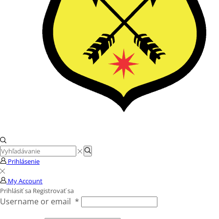
Search
Search
input
Prihlásenie
My Account
Prihlásiť sa
Registrovať sa
Username or email
*