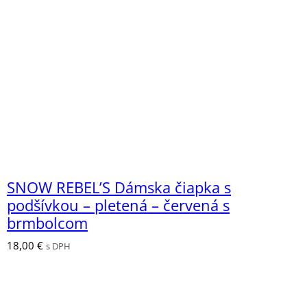
SNOW REBEL’S Dámska čiapka s
podšívkou – pletená – červená s
brmbolcom
18,00
€
s DPH