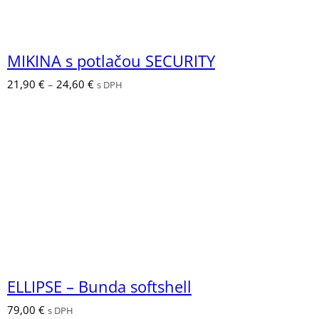
MIKINA s potlačou SECURITY
Price
21,90
€
–
24,60
€
s DPH
range:
21,90 €
through
24,60 €
ELLIPSE – Bunda softshell
79,00
€
s DPH