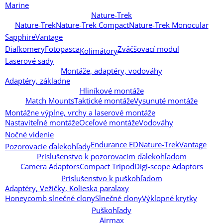
Marine
Nature-Trek
Nature-Trek
Nature-Trek Compact
Nature-Trek Monocular
Sapphire
Vantage
Diaľkomery
Fotopasca
Zväčšovací modul
Kolimátory
Laserové sady
Montáže, adaptéry, vodováhy
Adaptéry, základne
Hliníkové montáže
Match Mounts
Taktické montáže
Vysunuté montáže
Montážne výplne, vrchy a laserové montáže
Nastaviteľné montáže
Oceľové montáže
Vodováhy
Nočné videnie
Endurance ED
Nature-Trek
Vantage
Pozorovacie ďalekohľady
Príslušenstvo k pozorovacím ďalekohľadom
Camera Adaptors
Compact Tripod
Digi-scope Adaptors
Príslušenstvo k puškohľadom
Adaptéry, Vežičky, Kolieska paralaxy
Honeycomb slnečné clony
Slnečné clony
Výklopné krytky
Puškohľady
Airmax