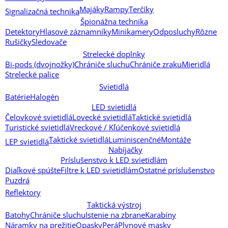
Majáky
Rampy
Terčíky
Signalizačná technika
Špionážna technika
Detektory
Hlasové záznamníky
Minikamery
Odposluchy
Rôzne
Rušičky
Sledovače
Strelecké doplnky
Bi-pods (dvojnožky)
Chrániče sluchu
Chrániče zraku
Mieridlá
Strelecké palice
Svietidlá
Batérie
Halogén
LED svietidlá
Čelovkové svietidlá
Lovecké svietidlá
Taktické svietidlá
Turistické svietidlá
Vreckové / Kľúčenkové svietidlá
Taktické svietidlá
Luminiscenčné
Montáže
LEP svietidlá
Nabíjačky
Príslušenstvo k LED svietidlám
Diaľkové spúšte
Filtre k LED svietidlám
Ostatné príslušenstvo
Puzdrá
Reflektory
Taktická výstroj
Batohy
Chrániče sluchu
Istenie na zbrane
Karabíny
Náramky na prežitie
Opasky
Perá
Plynové masky