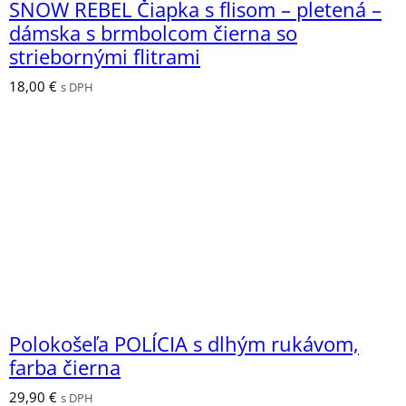
SNOW REBEL Čiapka s flisom – pletená –
dámska s brmbolcom čierna so
striebornými flitrami
18,00
€
s DPH
Polokošeľa POLÍCIA s dlhým rukávom,
farba čierna
29,90
€
s DPH