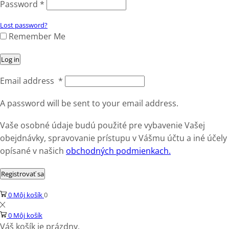
Password
*
Lost password?
Remember Me
Log in
Email address
*
A password will be sent to your email address.
Vaše osobné údaje budú použité pre vybavenie Vašej
obejdnávky, spravovanie prístupu v Vášmu účtu a iné účely
opísané v našich
obchodných podmienkach.
Registrovať sa
0
Môj košík
0
0
Môj košík
Váš košík je prázdny.