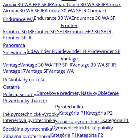
Aimax 30 WA FFP SF IR
Aimax Touch 30 WA SF IR
Airmax
Airmax 30 WA SF IR
Airmax 30 WA SF IR Compact
Endurance 30 WA
Endurance 30 WA SF
Endurance WA
Frontier
Frontier 30 IR
Frontier 30 SF IR
Frontier FFP 30 SF IR
Frontier SF IR
Panorama
Sidewinder ED
Sidewinder FFP
Sidewinder SF
Sidewinder
Vantage
Vantage
Vantage 30 WA FFP SF IR
Vantage 30 WA SF IR
Vantage IR
Vantage SF
Vantage WA
Puškohľady na kušu
Ostatné
Darčekové predmety
Nášivky
Oblečenie
Polícia, Security
Powerbanky, batérie
Pyrotechnika
Kategória P1
Kategória P2
Iné pyrotechnické výrobky
Interiérová pyrotechnika
Kategória T1
Scénická pyrotechnika
Dymovnice
Elektrické palníky
Špeciálna pyrotechnika
Kategória F1
Kategória F2
Zábavná pyrotechnika