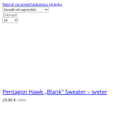
Návrat na predchádzajúcu stránku
Zobraziť
Výrobkov
na
stránku
Pentagon Hawk „Blank“ Sweater – sveter
29,90
€
s DPH