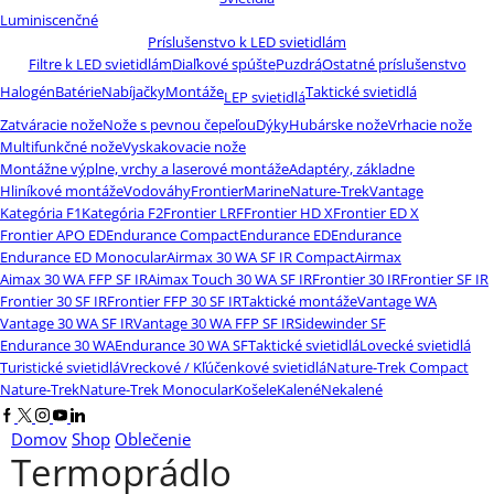
Luminiscenčné
Príslušenstvo k LED svietidlám
Filtre k LED svietidlám
Diaľkové spúšte
Puzdrá
Ostatné príslušenstvo
Halogén
Batérie
Nabíjačky
Montáže
Taktické svietidlá
LEP svietidlá
Zatváracie nože
Nože s pevnou čepeľou
Dýky
Hubárske nože
Vrhacie nože
Multifunkčné nože
Vyskakovacie nože
Montážne výplne, vrchy a laserové montáže
Adaptéry, základne
Hliníkové montáže
Vodováhy
Frontier
Marine
Nature-Trek
Vantage
Kategória F1
Kategória F2
Frontier LRF
Frontier HD X
Frontier ED X
Frontier APO ED
Endurance Compact
Endurance ED
Endurance
Endurance ED Monocular
Airmax 30 WA SF IR Compact
Airmax
Aimax 30 WA FFP SF IR
Aimax Touch 30 WA SF IR
Frontier 30 IR
Frontier SF IR
Frontier 30 SF IR
Frontier FFP 30 SF IR
Taktické montáže
Vantage WA
Vantage 30 WA SF IR
Vantage 30 WA FFP SF IR
Sidewinder SF
Endurance 30 WA
Endurance 30 WA SF
Taktické svietidlá
Lovecké svietidlá
Turistické svietidlá
Vreckové / Kľúčenkové svietidlá
Nature-Trek Compact
Nature-Trek
Nature-Trek Monocular
Košele
Kalené
Nekalené
Facebook
Twitter
Instagram
Youtube
Linkedin
Domov
Shop
Oblečenie
Termoprádlo