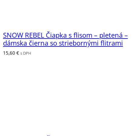
SNOW REBEL Čiapka s flisom – pletená –
dámska čierna so striebornými flitrami
15,60
€
s DPH