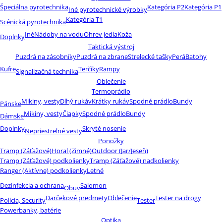
Špeciálna pyrotechnika
Kategória P2
Kategória P1
Iné pyrotechnické výrobky
Kategória T1
Scénická pyrotechnika
Iné
Nádoby na vodu
Ohrev jedla
Koža
Doplnky
Taktická výstroj
Puzdrá na zásobníky
Puzdrá na zbrane
Strelecké tašky
Perá
Batohy
Kufre
Terčíky
Rampy
Signalizačná technika
Oblečenie
Termoprádlo
Mikiny, vesty
Dlhý rukáv
Krátky rukáv
Spodné prádlo
Bundy
Pánske
Mikiny, vesty
Čiapky
Spodné prádlo
Bundy
Dámske
Doplnky
Skryté nosenie
Nepriestrelné vesty
Ponožky
Tramp (Záťažové)
Horal (Zimné)
Outdoor (Jar/Jeseň)
Tramp (Záťažové) podkolienky
Tramp (Záťažové) nadkolienky
Ranger (Aktívne) podkolienky
Letné
Dezinfekcia a ochrana
Salomon
Obuv
Darčekové predmety
Oblečenie
Tester na drogy
Polícia, Security
Tester
Powerbanky, batérie
Optika