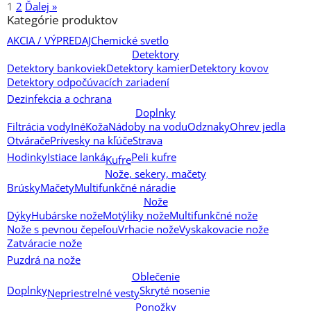
1
2
Ďalej »
Kategórie produktov
AKCIA / VÝPREDAJ
Chemické svetlo
Detektory
Detektory bankoviek
Detektory kamier
Detektory kovov
Detektory odpočúvacích zariadení
Dezinfekcia a ochrana
Doplnky
Filtrácia vody
Iné
Koža
Nádoby na vodu
Odznaky
Ohrev jedla
Otvárače
Prívesky na kľúče
Strava
Hodinky
Istiace lanká
Peli kufre
Kufre
Nože, sekery, mačety
Brúsky
Mačety
Multifunkčné náradie
Nože
Dýky
Hubárske nože
Motýliky nože
Multifunkčné nože
Nože s pevnou čepeľou
Vrhacie nože
Vyskakovacie nože
Zatváracie nože
Puzdrá na nože
Oblečenie
Doplnky
Skryté nosenie
Nepriestrelné vesty
Ponožky