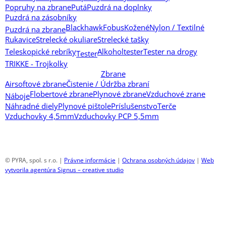
Popruhy na zbrane
Putá
Puzdrá na doplnky
Puzdrá na zásobníky
Blackhawk
Fobus
Kožené
Nylon / Textilné
Puzdrá na zbrane
Rukavice
Strelecké okuliare
Strelecké tašky
Teleskopické rebríky
Alkoholtester
Tester na drogy
Tester
TRIKKE - Trojkolky
Zbrane
Airsoftové zbrane
Čistenie / Údržba zbraní
Flobertové zbrane
Plynové zbrane
Vzduchové zrane
Náboje
Náhradné diely
Plynové pištole
Príslušenstvo
Terče
Vzduchovky 4,5mm
Vzduchovky PCP 5,5mm
© PYRA, spol. s r.o. |
Právne informácie
|
Ochrana osobných údajov
|
Web
vytvorila agentúra Signus – creative studio