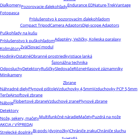
Diaľkomery
Endurance ED
Nature-Trek
Vantage
Pozorovacie ďalekohľady
Fotopasca
Príslušenstvo k pozorovacím ďalekohľadom
Compact Tripod
Camera Adaptors
Digi-scope Adaptors
Puškohľady na kušu
Adaptéry, Vežičky, Kolieska paralaxy
Príslušenstvo k puškohľadom
Zväčšovací modul
Kolimátory
Hodinky
Ostatné
Obranné prostriedky
Istiace lanká
Špionážna technika
Odposluchy
Detektory
Rušičky
Sledovače
Rôzne
Hlasové záznamníky
Minikamery
Zbrane
Náhradné diely
Plynové pištole
Vzduchovky 4,5mm
Vzduchovky PCP 5,5mm
Terče
Airsoftové zbrane
Flobertové zbrane
Vzduchové zrane
Plynové zbrane
Náboje
Detektory
Multifunkčné náradie
Mačety
Puzdrá na nože
Nože, sekery, mačety
AKCIA / VÝPREDAJ
Bi-pods (dvojnožky)
Chrániče zraku
Chrániče sluchu
Strelecké doplnky
Svietidlá