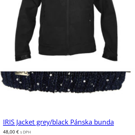
IRIS Jacket green/black Pánska bunda
48,00
€
s DPH
Na sklade (dostupné na objednávku)
IRIS Jacket grey/black Pánska bunda
48,00
€
s DPH