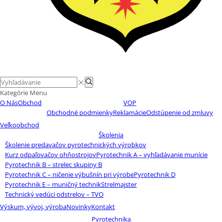
Search
Search
input
Kategórie
Menu
O Nás
Obchod
VOP
Obchodné podmienky
Reklamácie
Odstúpenie od zmluvy
Veľkoobchod
Školenia
Školenie predavačov pyrotechnických výrobkov
Kurz odpaľovačov ohňostrojov
Pyrotechnik A – vyhľadávanie munície
Pyrotechnik B – strelec skupiny B
Pyrotechnik C – ničenie výbušnín pri výrobe
Pyrotechnik D
Pyrotechnik E – muničný technik
Strelmajster
Technický vedúci odstrelov – TVO
Výskum, vývoj, výroba
Novinky
Kontakt
Pyrotechnika