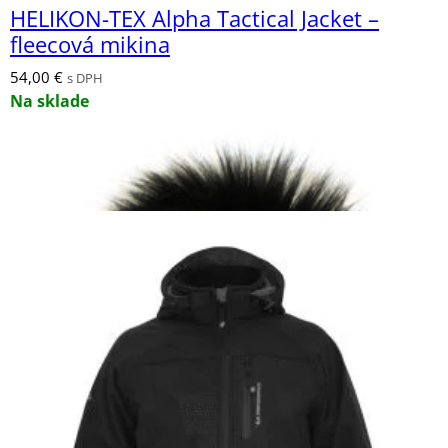
HELIKON-TEX Alpha Tactical Jacket –
fleecová mikina
54,00
€
s DPH
Na sklade
TAC MAVEN ELK FLEECE JACKET bunda
39,60
€
s DPH
Na sklade (dostupné na objednávku)