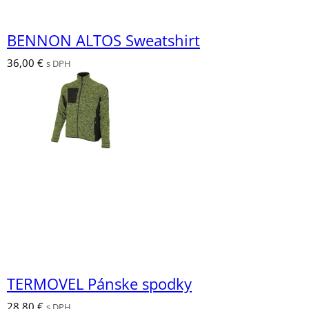
BENNON ALTOS Sweatshirt
36,00
€
s DPH
TERMOVEL Pánske spodky
28,80
€
s DPH