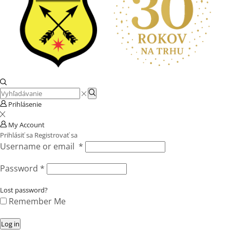
Search
Search
input
Prihlásenie
My Account
Prihlásiť sa
Registrovať sa
Username or email
*
Password
*
Lost password?
Remember Me
Log in