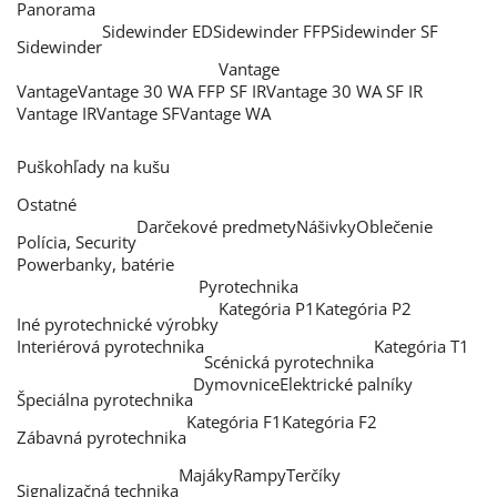
Panorama
Sidewinder ED
Sidewinder FFP
Sidewinder SF
Sidewinder
Vantage
Vantage
Vantage 30 WA FFP SF IR
Vantage 30 WA SF IR
Vantage IR
Vantage SF
Vantage WA
Puškohľady na kušu
Ostatné
Darčekové predmety
Nášivky
Oblečenie
Polícia, Security
Powerbanky, batérie
Pyrotechnika
Kategória P1
Kategória P2
Iné pyrotechnické výrobky
Interiérová pyrotechnika
Kategória T1
Scénická pyrotechnika
Dymovnice
Elektrické palníky
Špeciálna pyrotechnika
Kategória F1
Kategória F2
Zábavná pyrotechnika
Majáky
Rampy
Terčíky
Signalizačná technika