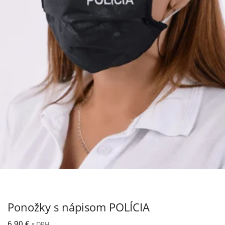
Nášivka POLÍCIA 27×8 cm so suchým
zipsom
12,30
€
s DPH
Ponožky s nápisom POLÍCIA
6,90
€
s DPH