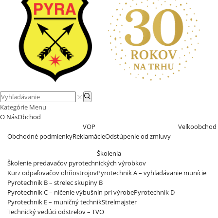
Search
Search
input
Kategórie
Menu
O Nás
Obchod
VOP
Veľkoobchod
Obchodné podmienky
Reklamácie
Odstúpenie od zmluvy
Školenia
Školenie predavačov pyrotechnických výrobkov
Kurz odpaľovačov ohňostrojov
Pyrotechnik A – vyhľadávanie munície
Pyrotechnik B – strelec skupiny B
Pyrotechnik C – ničenie výbušnín pri výrobe
Pyrotechnik D
Pyrotechnik E – muničný technik
Strelmajster
Technický vedúci odstrelov – TVO