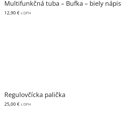
Multifunkčná tuba – Bufka – biely nápis
12,90
€
s DPH
Regulovčícka palička
25,00
€
s DPH