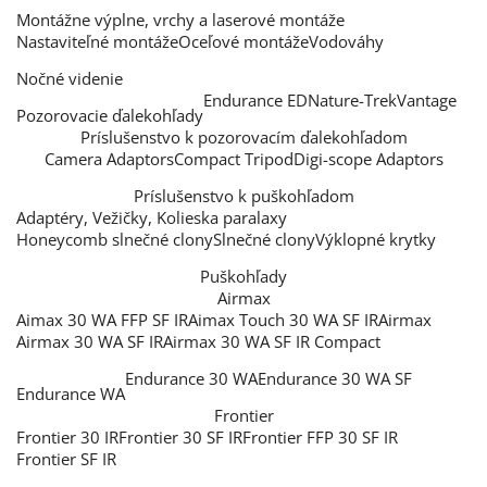
Montážne výplne, vrchy a laserové montáže
Nastaviteľné montáže
Oceľové montáže
Vodováhy
Nočné videnie
Endurance ED
Nature-Trek
Vantage
Pozorovacie ďalekohľady
Príslušenstvo k pozorovacím ďalekohľadom
Camera Adaptors
Compact Tripod
Digi-scope Adaptors
Príslušenstvo k puškohľadom
Adaptéry, Vežičky, Kolieska paralaxy
Honeycomb slnečné clony
Slnečné clony
Výklopné krytky
Puškohľady
Airmax
Aimax 30 WA FFP SF IR
Aimax Touch 30 WA SF IR
Airmax
Airmax 30 WA SF IR
Airmax 30 WA SF IR Compact
Endurance 30 WA
Endurance 30 WA SF
Endurance WA
Frontier
Frontier 30 IR
Frontier 30 SF IR
Frontier FFP 30 SF IR
Frontier SF IR