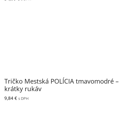
Tričko Mestská POLÍCIA tmavomodré –
krátky rukáv
9,84
€
s DPH