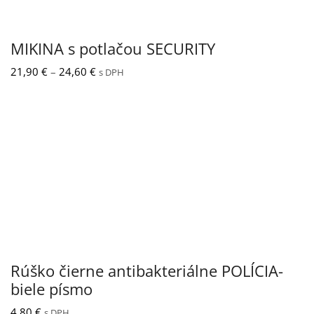
MIKINA s potlačou SECURITY
Price
21,90
€
–
24,60
€
s DPH
range:
21,90 €
through
24,60 €
Rúško čierne antibakteriálne POLÍCIA-
biele písmo
4,80
€
s DPH