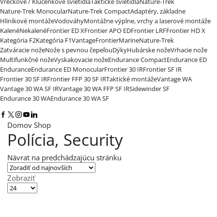
Vreckové / Kľúčenkové svietidlá
Taktické svietidlá
Nature-Trek
Nature-Trek Monocular
Nature-Trek Compact
Adaptéry, základne
Hliníkové montáže
Vodováhy
Montážne výplne, vrchy a laserové montáže
Kalené
Nekalené
Frontier ED X
Frontier APO ED
Frontier LRF
Frontier HD X
Kategória F2
Kategória F1
Vantage
Frontier
Marine
Nature-Trek
Zatváracie nože
Nože s pevnou čepeľou
Dýky
Hubárske nože
Vrhacie nože
Multifunkčné nože
Vyskakovacie nože
Endurance Compact
Endurance ED
Endurance
Endurance ED Monocular
Frontier 30 IR
Frontier SF IR
Frontier 30 SF IR
Frontier FFP 30 SF IR
Taktické montáže
Vantage WA
Vantage 30 WA SF IR
Vantage 30 WA FFP SF IR
Sidewinder SF
Endurance 30 WA
Endurance 30 WA SF
Facebook
Twitter
Instagram
Youtube
Linkedin
Domov
Shop
Polícia, Security
Návrat na predchádzajúcu stránku
Zobraziť
Výrobkov
na
stránku