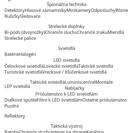
Špionážna technika
Detektory
Hlasové záznamníky
Minikamery
Odposluchy
Rôzne
Rušičky
Sledovače
Strelecké doplnky
Bi-pods (dvojnožky)
Chrániče sluchu
Chrániče zraku
Mieridlá
Strelecké palice
Svietidlá
Batérie
Halogén
LED svietidlá
Čelovkové svietidlá
Lovecké svietidlá
Taktické svietidlá
Turistické svietidlá
Vreckové / Kľúčenkové svietidlá
Taktické svietidlá
Luminiscenčné
Montáže
LEP svietidlá
Nabíjačky
Príslušenstvo k LED svietidlám
Diaľkové spúšte
Filtre k LED svietidlám
Ostatné príslušenstvo
Puzdrá
Reflektory
Taktická výstroj
Batohy
Chrániče sluchu
Istenie na zbrane
Karabíny