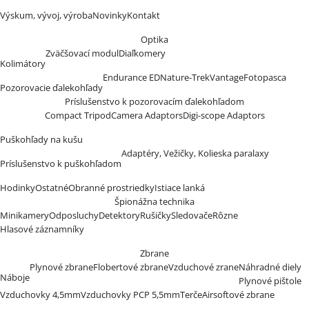
Výskum, vývoj, výroba
Novinky
Kontakt
Optika
Zväčšovací modul
Diaľkomery
Kolimátory
Endurance ED
Nature-Trek
Vantage
Fotopasca
Pozorovacie ďalekohľady
Príslušenstvo k pozorovacím ďalekohľadom
Compact Tripod
Camera Adaptors
Digi-scope Adaptors
Puškohľady na kušu
Adaptéry, Vežičky, Kolieska paralaxy
Príslušenstvo k puškohľadom
Hodinky
Ostatné
Obranné prostriedky
Istiace lanká
Špionážna technika
Minikamery
Odposluchy
Detektory
Rušičky
Sledovače
Rôzne
Hlasové záznamníky
Zbrane
Plynové zbrane
Flobertové zbrane
Vzduchové zrane
Náhradné diely
Náboje
Plynové pištole
Vzduchovky 4,5mm
Vzduchovky PCP 5,5mm
Terče
Airsoftové zbrane