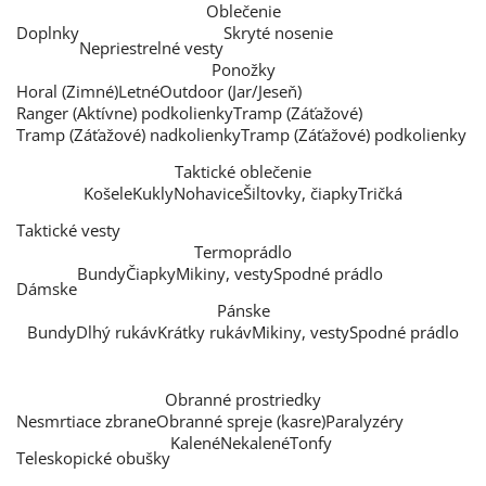
Oblečenie
Doplnky
Skryté nosenie
Nepriestrelné vesty
Ponožky
Horal (Zimné)
Letné
Outdoor (Jar/Jeseň)
Ranger (Aktívne) podkolienky
Tramp (Záťažové)
Tramp (Záťažové) nadkolienky
Tramp (Záťažové) podkolienky
Taktické oblečenie
Košele
Kukly
Nohavice
Šiltovky, čiapky
Tričká
Taktické vesty
Termoprádlo
Bundy
Čiapky
Mikiny, vesty
Spodné prádlo
Dámske
Pánske
Bundy
Dlhý rukáv
Krátky rukáv
Mikiny, vesty
Spodné prádlo
Obranné prostriedky
Nesmrtiace zbrane
Obranné spreje (kasre)
Paralyzéry
Kalené
Nekalené
Tonfy
Teleskopické obušky