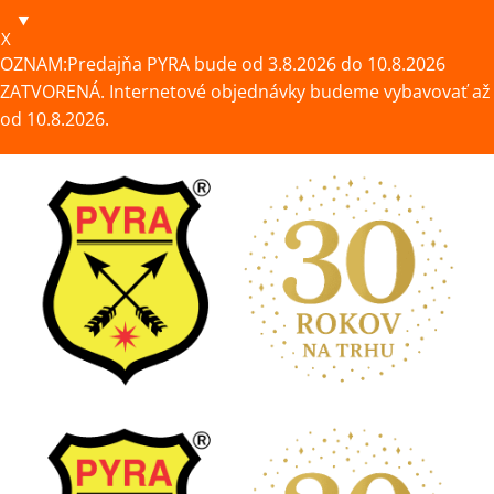
X
OZNAM:Predajňa PYRA bude od 3.8.2026 do 10.8.2026
ZATVORENÁ. Internetové objednávky budeme vybavovať až
od 10.8.2026.