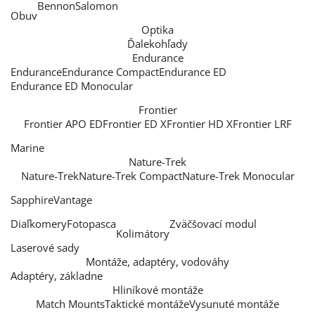
Bennon
Salomon
Obuv
Optika
Ďalekohľady
Endurance
Endurance
Endurance Compact
Endurance ED
Endurance ED Monocular
Frontier
Frontier APO ED
Frontier ED X
Frontier HD X
Frontier LRF
Marine
Nature-Trek
Nature-Trek
Nature-Trek Compact
Nature-Trek Monocular
Sapphire
Vantage
Diaľkomery
Fotopasca
Zväčšovací modul
Kolimátory
Laserové sady
Montáže, adaptéry, vodováhy
Adaptéry, základne
Hliníkové montáže
Match Mounts
Taktické montáže
Vysunuté montáže