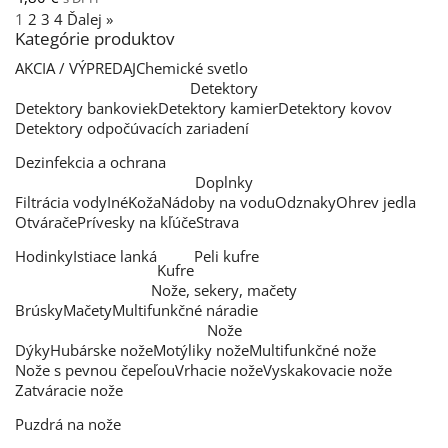
1
2
3
4
Ďalej »
Kategórie produktov
AKCIA / VÝPREDAJ
Chemické svetlo
Detektory
Detektory bankoviek
Detektory kamier
Detektory kovov
Detektory odpočúvacích zariadení
Dezinfekcia a ochrana
Doplnky
Filtrácia vody
Iné
Koža
Nádoby na vodu
Odznaky
Ohrev jedla
Otvárače
Prívesky na kľúče
Strava
Hodinky
Istiace lanká
Peli kufre
Kufre
Nože, sekery, mačety
Brúsky
Mačety
Multifunkčné náradie
Nože
Dýky
Hubárske nože
Motýliky nože
Multifunkčné nože
Nože s pevnou čepeľou
Vrhacie nože
Vyskakovacie nože
Zatváracie nože
Puzdrá na nože