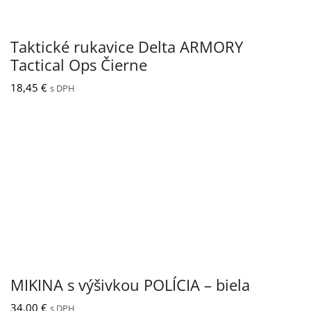
Taktické rukavice Delta ARMORY
Tactical Ops Čierne
18,45
€
s DPH
MIKINA s výšivkou POLÍCIA – biela
34,00
€
s DPH