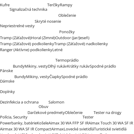
Kufre
Terčíky
Rampy
Signalizačná technika
Oblečenie
Skryté nosenie
Nepriestrelné vesty
Ponožky
Tramp (Záťažové)
Horal (Zimné)
Outdoor (Jar/Jeseň)
Tramp (Záťažové) podkolienky
Tramp (Záťažové) nadkolienky
Ranger (Aktívne) podkolienky
Letné
Termoprádlo
Bundy
Mikiny, vesty
Dlhý rukáv
Krátky rukáv
Spodné prádlo
Pánske
Bundy
Mikiny, vesty
Čiapky
Spodné prádlo
Dámske
Doplnky
Dezinfekcia a ochrana
Salomon
Obuv
Darčekové predmety
Oblečenie
Tester na drogy
Polícia, Security
Tester
Powerbanky, batérie
Košele
Aimax 30 WA FFP SF IR
Aimax Touch 30 WA SF IR
Airmax 30 WA SF IR Compact
Airmax
Lovecké svietidlá
Turistické svietidlá