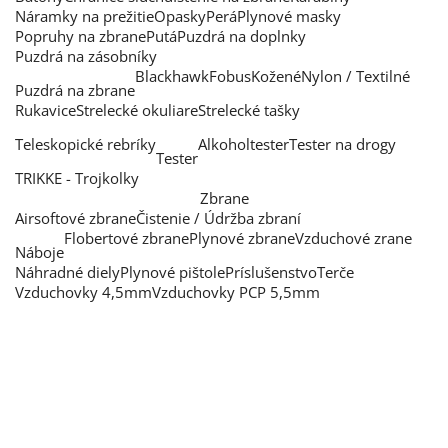
Náramky na prežitie
Opasky
Perá
Plynové masky
Popruhy na zbrane
Putá
Puzdrá na doplnky
Puzdrá na zásobníky
Blackhawk
Fobus
Kožené
Nylon / Textilné
Puzdrá na zbrane
Rukavice
Strelecké okuliare
Strelecké tašky
Teleskopické rebríky
Alkoholtester
Tester na drogy
Tester
TRIKKE - Trojkolky
Zbrane
Airsoftové zbrane
Čistenie / Údržba zbraní
Flobertové zbrane
Plynové zbrane
Vzduchové zrane
Náboje
Náhradné diely
Plynové pištole
Príslušenstvo
Terče
Vzduchovky 4,5mm
Vzduchovky PCP 5,5mm