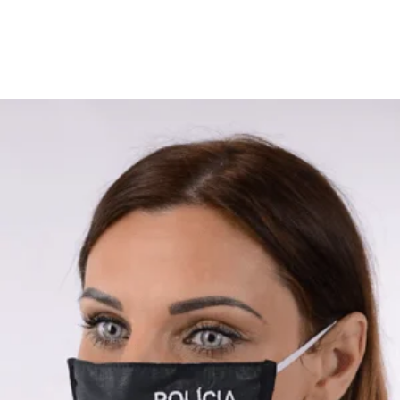
Nášivka POLÍCIA 20×8 cm so suchým
zipsom
9,60
€
s DPH