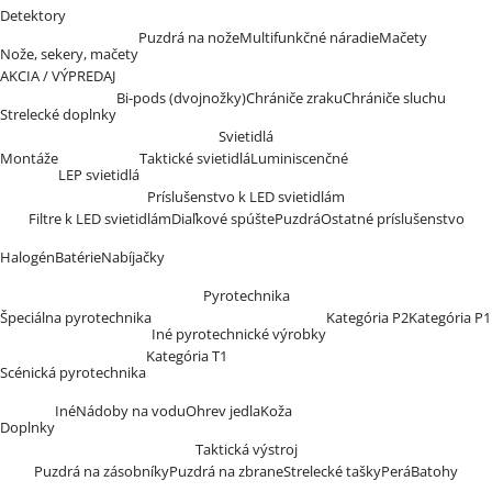
Detektory
Puzdrá na nože
Multifunkčné náradie
Mačety
Nože, sekery, mačety
AKCIA / VÝPREDAJ
Bi-pods (dvojnožky)
Chrániče zraku
Chrániče sluchu
Strelecké doplnky
Svietidlá
Montáže
Taktické svietidlá
Luminiscenčné
LEP svietidlá
Príslušenstvo k LED svietidlám
Filtre k LED svietidlám
Diaľkové spúšte
Puzdrá
Ostatné príslušenstvo
Halogén
Batérie
Nabíjačky
Pyrotechnika
Špeciálna pyrotechnika
Kategória P2
Kategória P1
Iné pyrotechnické výrobky
Kategória T1
Scénická pyrotechnika
Iné
Nádoby na vodu
Ohrev jedla
Koža
Doplnky
Taktická výstroj
Puzdrá na zásobníky
Puzdrá na zbrane
Strelecké tašky
Perá
Batohy