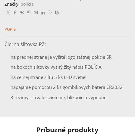
znakom
Značky:
policia
a
LED
svetlom
POPIS
Čierna šiltovka PZ:
na prednej strane je vyšité logo štátnej polície SR,
na bokoch šiltovky vyšitý žltý nápis POLÍCIA,
na čelnej strane šiltu 5 ks LED svetiel
napájanie pomocou 2 ks gombíkových batérií CR2032
3 režimy – trvalé svietenie, blikanie a vypnutie.
Príbuzné produkty