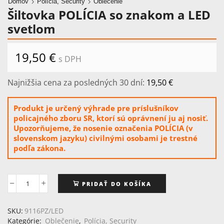
Domov
Polícia, Security
Oblečenie
Šiltovka POLÍCIA so znakom a LED
svetlom
19,50
€
s DPH
Najnižšia cena za posledných 30 dní:
19,50
€
Produkt je určený výhrade pre príslušníkov
policajného zboru SR, ktorí sú oprávnení ju aj nosiť.
Upozorňujeme, že nosenie označenia POLÍCIA (v
slovenskom jazyku) civilnými osobami je trestné
podľa zákona.
PRIDAŤ DO KOŠÍKA
množstvo
Šiltovka
POLÍCIA
SKU:
9116PZ/LED
so
Kategórie:
Oblečenie
,
Polícia, Security