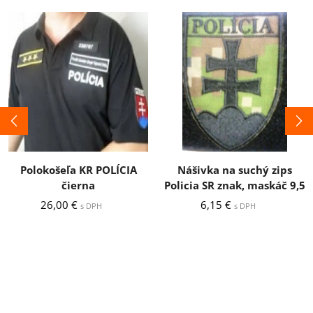
Polokošeľa KR POLÍCIA
Nášivka na suchý zips
čierna
Policia SR znak, maskáč 9,5
26,00
€
6,15
€
s DPH
s DPH