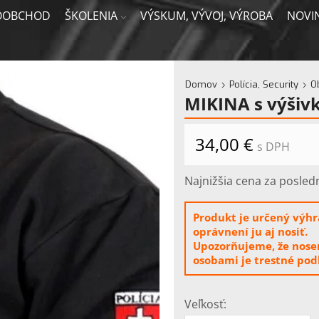
OOBCHOD
ŠKOLENIA
VÝSKUM, VÝVOJ, VÝROBA
NOVI
Domov
Polícia, Security
O
MIKINA s výšiv
34,00
€
s DPH
Najnižšia cena za posled
Produkt je určený výhra
oprávnení ju aj nosiť.
Upozorňujeme, že nosen
osobami je trestné pod
Veľkosť: