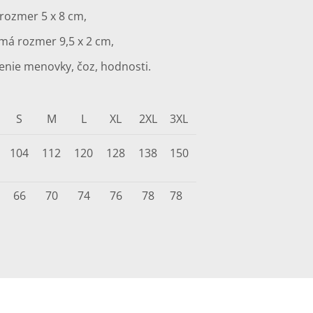
rozmer 5 x 8 cm,
 má rozmer 9,5 x 2 cm,
tenie menovky, čoz, hodnosti.
S
M
L
XL
2XL
3XL
104
112
120
128
138
150
66
70
74
76
78
78