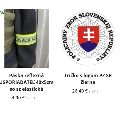
Na sklade
Páska reflexná
Tričko s logom PZ SR
Tr
USPORIADATEĽ 40x5cm
čierne
so sz elastická
26,40
€
s DPH
4,90
€
s DPH