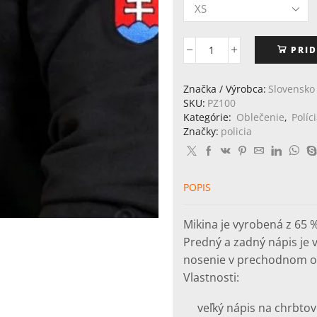
PRID
množstvo
MIKINA
s
Značka / Výrobca:
Slovensko
výšivkou
SKU:
PZ100
POLÍCIA
Kategórie:
Oblečenie
,
Políc
Značky:
policia
POPIS
Mikina je vyrobená z 65 %
Predný a zadný nápis je v
nosenie v prechodnom o
Vlastnosti:
veľký nápis na chrbtov