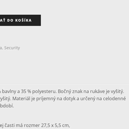
AŤ DO KOŠÍKA
ia, Security
 bavlny a 35 % polyesteru. Bočný znak na rukáve je vyšitý.
yšitý. Materiál je príjemný na dotyk a určený na celodenné
bdobí.
ej časti má rozmer 27,5 x 5,5 cm,