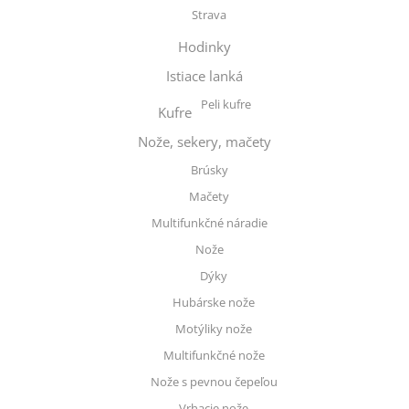
Strava
Hodinky
Istiace lanká
Peli kufre
Kufre
Nože, sekery, mačety
Brúsky
Mačety
Multifunkčné náradie
Nože
Dýky
Hubárske nože
Motýliky nože
Multifunkčné nože
Nože s pevnou čepeľou
Vrhacie nože