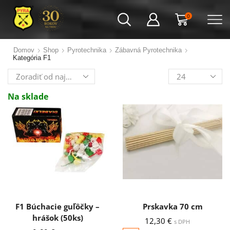
0
Domov
Shop
Pyrotechnika
Zábavná Pyrotechnika
Kategória F1
Výrobkov
na
stránku
Na sklade
F1 Búchacie guľôčky –
Prskavka 70 cm
hrášok (50ks)
12,30
€
s DPH