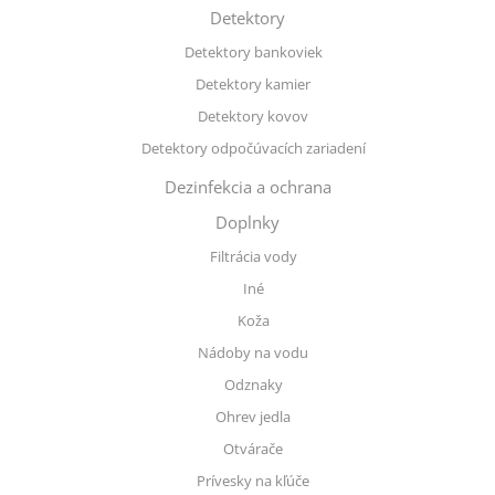
Detektory
Detektory bankoviek
Detektory kamier
Detektory kovov
Detektory odpočúvacích zariadení
Dezinfekcia a ochrana
Doplnky
Filtrácia vody
Iné
Koža
Nádoby na vodu
Odznaky
Ohrev jedla
Otvárače
Prívesky na kľúče