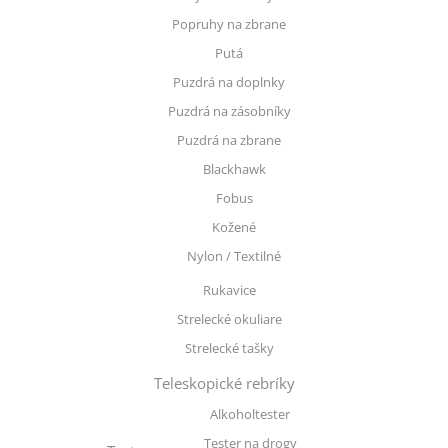
Popruhy na zbrane
Putá
Puzdrá na doplnky
Puzdrá na zásobníky
Puzdrá na zbrane
Blackhawk
Fobus
Kožené
Nylon / Textilné
Rukavice
Strelecké okuliare
Strelecké tašky
Teleskopické rebríky
Alkoholtester
Tester na drogy