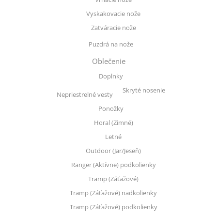
Vyskakovacie nože
Zatváracie nože
Puzdrá na nože
Oblečenie
Doplnky
Skryté nosenie
Nepriestrelné vesty
Ponožky
Horal (Zimné)
Letné
Outdoor (Jar/Jeseň)
Ranger (Aktívne) podkolienky
Tramp (Záťažové)
Tramp (Záťažové) nadkolienky
Tramp (Záťažové) podkolienky