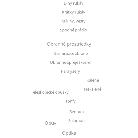
Dlhý rukáv
Krátky rukáv
Mikiny, vesty
Spodné prádlo
Obranné prostriedky
Nesmrtiace zbrane
Obranné spreje (kasre)
Paralyzéry
Kalené
Nekalené
Teleskopické obušky
Tonfy
Bennon
Salomon
Obuv
Optika