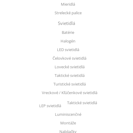
Mieridlá
Strelecké palice
Svietidlá
Batérie
Halogén
LED svietidlá
Čelovkové svietidlá
Lovecké svietidlá
Taktické svietidlá
Turistické svietidlá
Vreckové / Kľúčenkové svietidlá
Taktické svietidlá
LEP svietidlá
Luminiscenčné
Montáže
Nabíjačky