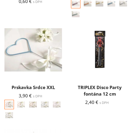
0,60
€
s DPH
Prskavka Srdce XXL
TRIPLEX Disco Party
fontána 12 cm
3,90
€
s DPH
2,40
€
s DPH