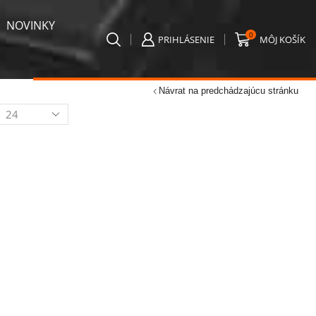
NOVINKY
0
PRIHLÁSENIE
MÔJ KOŠÍK
Návrat na predchádzajúcu stránku
Kategórie produktov
ýrobkov
a
tránku
AKCIA / VÝPREDAJ
Chemické svetlo
Detektory
Detektory bankoviek
Detektory kamier
Detektory kovov
Detektory odpočúvacích zariadení
Dezinfekcia a ochrana