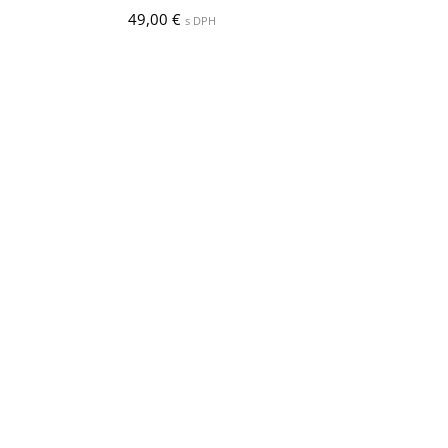
49,00
€
s DPH