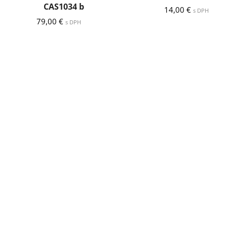
CAS1034 b
14,00
€
s DPH
79,00
€
s DPH