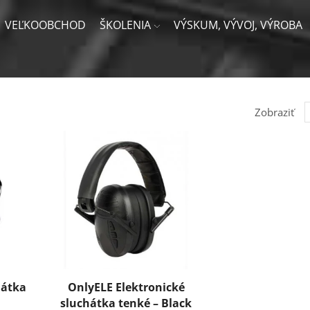
VEĽKOOBCHOD
ŠKOLENIA
VÝSKUM, VÝVOJ, VÝROBA
V
Zobraziť
n
s
hátka
OnlyELE Elektronické
sluchátka tenké – Black