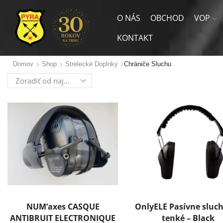
O NÁS
OBCHOD
VOP
KONTAKT
Domov
Shop
Strelecké Doplnky
Chrániče Sluchu
NUM’axes CASQUE
OnlyELE Pasívne sluc
ANTIBRUIT ELECTRONIQUE
tenké – Black