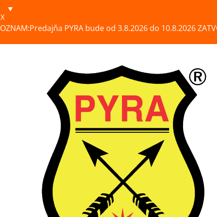
X
OZNAM:Predajňa PYRA bude od 3.8.2026 do 10.8.2026 ZATV