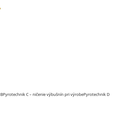
 B
Pyrotechnik C – ničenie výbušnín pri výrobe
Pyrotechnik D