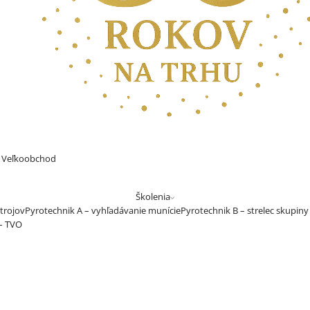
Veľkoobchod
Školenia
trojov
Pyrotechnik A – vyhľadávanie munície
Pyrotechnik B – strelec skupiny
 – TVO