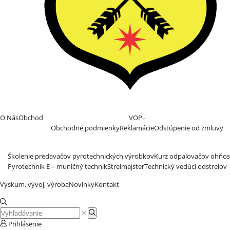
O Nás
Obchod
VOP
Obchodné podmienky
Reklamácie
Odstúpenie od zmluvy
Školenie predavačov pyrotechnických výrobkov
Kurz odpaľovačov ohňos
Pyrotechnik E – muničný technik
Strelmajster
Technický vedúci odstrelov
Výskum, vývoj, výroba
Novinky
Kontakt
Search
Search
input
Prihlásenie