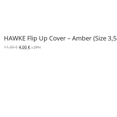
HAWKE Flip Up Cover – Amber (Size 3,
Pôvodná
Aktuálna
11,00
€
4,00
€
s DPH
cena
cena
bola:
je:
11,00 €.
4,00 €.