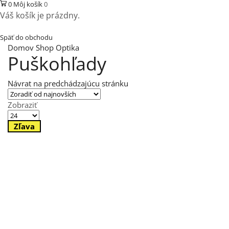
0
Môj košík
0
Váš košík je prázdny.
Späť do obchodu
Domov
Shop
Optika
Puškohľady
Návrat na predchádzajúcu stránku
Zobraziť
Výrobkov
na
Zľava
stránku