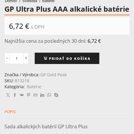
Domov
Svietidlá
Batérie
GP Ultra Plus AAA alkalické batérie
6,72
€
s DPH
Najnižšia cena za posledných 30 dní:
6,72
€
PRIDAŤ DO KOŠÍKA
množstvo
GP
Ultra
Značka / Výrobca:
GP Gold Peak
Plus
SKU:
B13218
AAA
Kategória:
Batérie
alkalické
batérie
POPIS
Sada alkalických batérií GP Ultra Plus