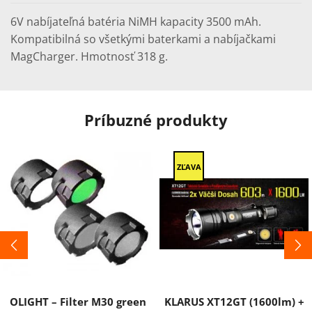
Maglite
6V nabíjateľná batéria NiMH kapacity 3500 mAh.
Kompatibilná so všetkými baterkami a nabíjačkami
MagCharger. Hmotnosť 318 g.
Príbuzné produkty
ZĽAVA
OLIGHT – Filter M30 green
KLARUS XT12GT (1600lm) +