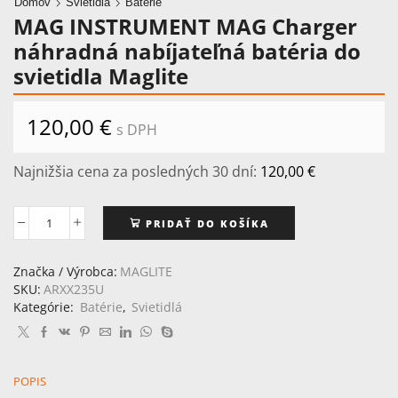
Domov
Svietidlá
Batérie
MAG INSTRUMENT MAG Charger
náhradná nabíjateľná batéria do
svietidla Maglite
120,00
€
s DPH
Najnižšia cena za posledných 30 dní:
120,00
€
PRIDAŤ DO KOŠÍKA
množstvo
MAG
INSTRUMENT
Značka / Výrobca:
MAGLITE
MAG
SKU:
ARXX235U
Charger
Kategórie:
Batérie
,
Svietidlá
náhradná
nabíjateľná
batéria
do
POPIS
svietidla