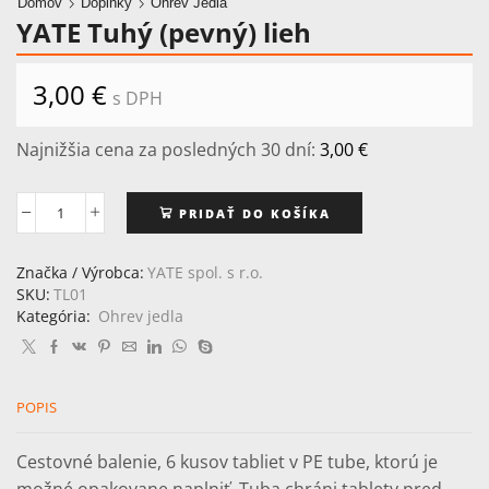
Domov
Doplnky
Ohrev Jedla
YATE Tuhý (pevný) lieh
3,00
€
s DPH
Najnižšia cena za posledných 30 dní:
3,00
€
PRIDAŤ DO KOŠÍKA
množstvo
YATE
Tuhý
Značka / Výrobca:
YATE spol. s r.o.
(pevný)
SKU:
TL01
lieh
Kategória:
Ohrev jedla
POPIS
Cestovné balenie, 6 kusov tabliet v PE tube, ktorú je