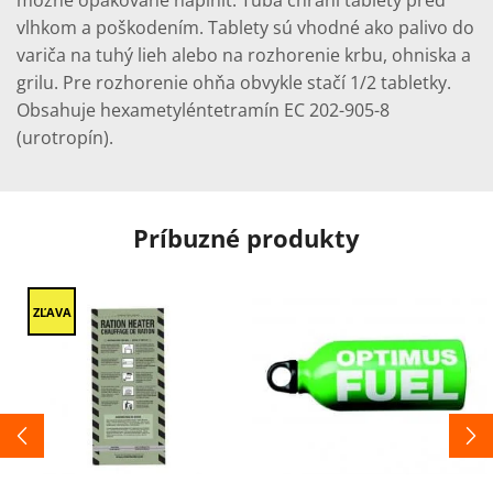
možné opakovane naplniť. Tuba chráni tablety pred
vlhkom a poškodením. Tablety sú vhodné ako palivo do
variča na tuhý lieh alebo na rozhorenie krbu, ohniska a
grilu. Pre rozhorenie ohňa obvykle stačí 1/2 tabletky.
Obsahuje hexametyléntetramín EC 202-905-8
(urotropín).
Príbuzné produkty
ZĽAVA