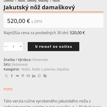
Domov
Nože, Sekery, Mačety
Nože
Jakutský nôž damaškový
520,00
€
s DPH
Najnižšia cena za posledných 30 dní:
520,00
€
PRIDAŤ DO KOŠÍKA
množstvo
Jakutský
nôž
Značka / Výrobca:
Slovensko
damaškový
SKU:
JNdamask
Kategórie:
Nože
,
Nože s pevnou čepeľou
POPIS
Táto verzia ručne vyrobeného jakutského noža s