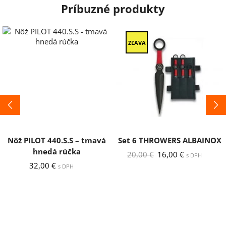
Príbuzné produkty
ZĽAVA
Nôž PILOT 440.S.S – tmavá
Set 6 THROWERS ALBAINOX
hnedá rúčka
Pôvodná
Aktuálna
20,00
€
16,00
€
s DPH
cena
cena
32,00
€
s DPH
bola:
je:
20,00 €.
16,00 €.