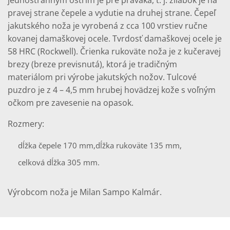
jednostranným ostrím je pre praváka, t. j. žliabok je na
pravej strane čepele a vydutie na druhej strane. Čepeľ
jakutského noža je vyrobená z cca 100 vrstiev ručne
kovanej damaškovej ocele. Tvrdosť damaškovej ocele je
58 HRC (Rockwell). Črienka rukoväte noža je z kučeravej
brezy (breze previsnutá), ktorá je tradičným
materiálom pri výrobe jakutských nožov. Tulcové
puzdro je z 4 – 4,5 mm hrubej hovädzej kože s voľným
očkom pre zavesenie na opasok.
Rozmery:
dĺžka čepele 170 mm,
dĺžka rukoväte 135 mm,
celková dĺžka 305 mm.
Výrobcom noža je Milan Sampo Kalmár.