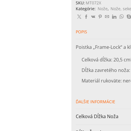
Whale
SKU:
MT072X
Camo
Kategórie:
Nože
,
Nože, sek
POPIS
Poistka „Frame-Lock“ a kl
Celková dĺžka: 20,5 cm
Dĺžka zavretého noža:
Materiál rukoväte: ner
ĎALŠIE INFORMÁCIE
Celková Dĺžka Noža