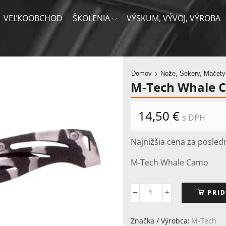
VEĽKOOBCHOD
ŠKOLENIA
VÝSKUM, VÝVOJ, VÝROBA
Domov
Nože, Sekery, Mačety
M-Tech Whale 
14,50
€
s DPH
Najnižšia cena za posled
M-Tech Whale Camo
PRID
množstvo
M-
Tech
Značka / Výrobca:
M-Tech