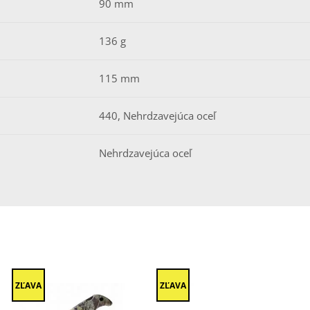
90 mm
136 g
115 mm
440, Nehrdzavejúca oceľ
Nehrdzavejúca oceľ
ZĽAVA
ZĽAVA
Z