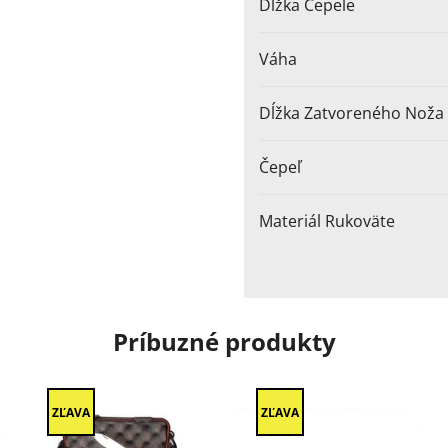
Dĺžka Čepele
Váha
Dĺžka Zatvoreného Noža
Čepeľ
Materiál Rukoväte
Príbuzné produkty
ZĽAVA
ZĽAVA