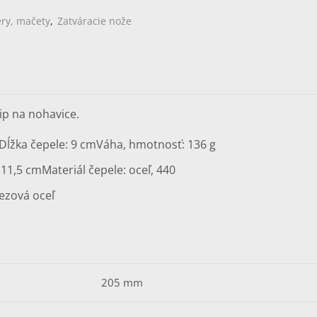
ery, mačety
,
Zatváracie nože
ip na nohavice.
Dĺžka čepele: 9 cm
Váha, hmotnosť: 136 g
 11,5 cm
Materiál čepele: oceľ, 440
ezová oceľ
205 mm