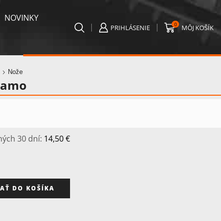
NOVINKY
0
PRIHLÁSENIE
MÔJ KOŠÍK
Nože
Camo
ných 30 dní:
14,50
€
AŤ DO KOŠÍKA