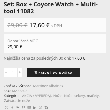
Set: Box + Coyote Watch + Multi-
tool 11082
29,00
€
Pôvodná
17,60
€
Aktuálna
s DPH
cena
cena
bola:
je:
29,00 €.
17,60 €.
Odporúčaná MOC
29,00
€
Najnižšia cena za posledných 30 dní:
17,60
€
PRIDAŤ DO KOŠÍKA
množstvo
Set:
Box
Značka / Výrobca:
Martinez Albainox
+
SKU:
MA33802
Coyote
Kategórie:
AKCIA / VÝPREDAJ
,
Nože
,
Nože, sekery, mačety
,
Watch
Zatváracie nože
+