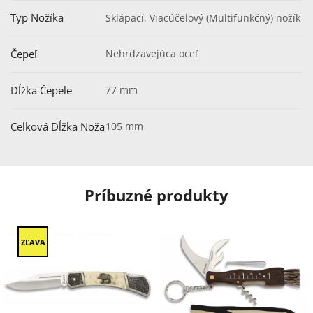
Typ Nožíka
Sklápací, Viacúčelový (Multifunkčný) nožík
Čepeľ
Nehrdzavejúca oceľ
Dĺžka Čepele
77 mm
Celková Dĺžka Noža
105 mm
Príbuzné produkty
ZĽAVA