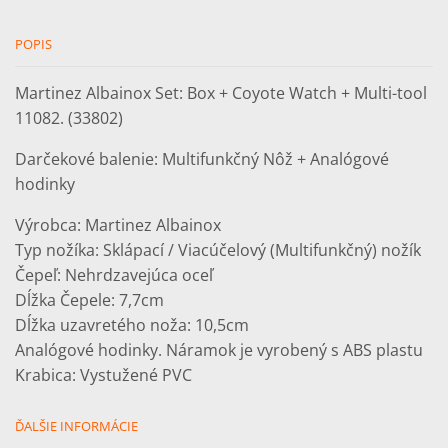
Multi-
tool
11082
POPIS
Martinez Albainox Set: Box + Coyote Watch + Multi-tool
11082. (33802)
Darčekové balenie: Multifunkčný Nôž + Analógové
hodinky
Výrobca: Martinez Albainox
Typ nožíka: Sklápací / Viacúčelový (Multifunkčný) nožík
Čepeľ: Nehrdzavejúca oceľ
Dĺžka Čepele: 7,7cm
Dĺžka uzavretého noža: 10,5cm
Analógové hodinky. Náramok je vyrobený s ABS plastu
Krabica: Vystužené PVC
ĎALŠIE INFORMÁCIE