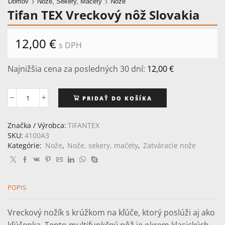
Domov
Nože, Sekery, Mačety
Nože
Tifan TEX Vreckový nôž Slovakia
12,00
€
s DPH
Najnižšia cena za posledných 30 dní:
12,00
€
PRIDAŤ DO KOŠÍKA
množstvo
Tifan
TEX
Značka / Výrobca:
TIFANTEX
Vreckový
SKU:
4100A3
nôž
Kategórie:
Nože
,
Nože, sekery, mačety
,
Zatváracie nože
Slovakia
POPIS
Vreckový nožík s krúžkom na kľúče, ktorý poslúži aj ako