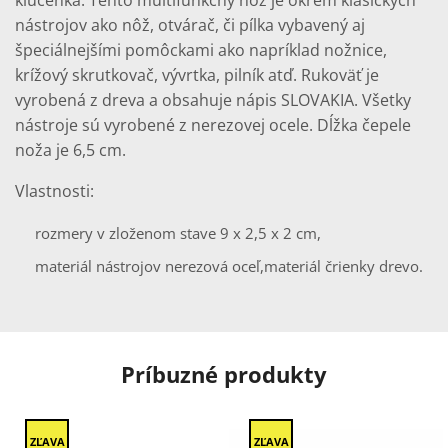
kľúčenka. Tento multifunkčný nôž je okrem klasických
nástrojov ako nôž, otvárač, či pílka vybavený aj
špeciálnejšími pomôckami ako napríklad nožnice,
krížový skrutkovač, vývrtka, pilník atď. Rukoväť je
vyrobená z dreva a obsahuje nápis SLOVAKIA. Všetky
nástroje sú vyrobené z nerezovej ocele. Dĺžka čepele
noža je 6,5 cm.
Vlastnosti:
rozmery v zloženom stave 9 x 2,5 x 2 cm,
materiál nástrojov nerezová oceľ,
materiál črienky drevo.
Príbuzné produkty
ZĽAVA
ZĽAVA