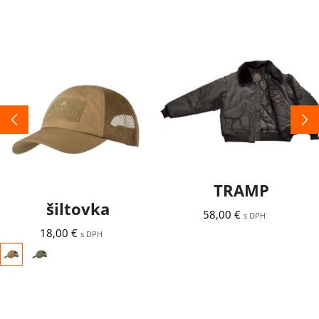
HELIKON-TEX
Bunda CWU M-
Baseball Vent Cap –
TRAMP
šiltovka
58,00
€
s DPH
18,00
€
s DPH