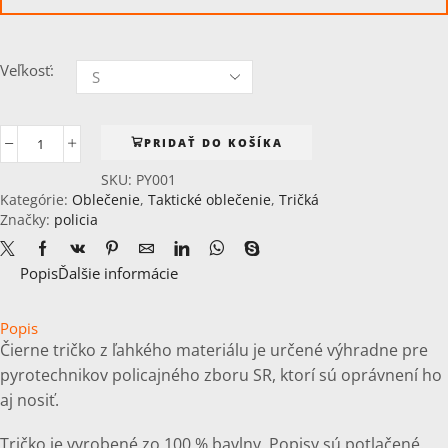
Veľkosť:
PRIDAŤ DO KOŠÍKA
množstvo
Tričko
SKU:
PY001
KR
Kategórie:
Oblečenie
,
Taktické oblečenie
,
Tričká
s
Značky:
policia
potlačou
POLÍCIA
Popis
Ďalšie informácie
PYROTECHNIK
Popis
Čierne tričko z ľahkého materiálu je určené výhradne pre
pyrotechnikov policajného zboru SR, ktorí sú oprávnení ho
aj nosiť.
Tričko je vyrobené zo 100 % bavlny. Popisy sú potlačené.