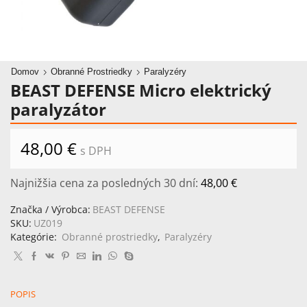
Domov
Obranné Prostriedky
Paralyzéry
BEAST DEFENSE Micro elektrický
paralyzátor
48,00
€
s DPH
Najnižšia cena za posledných 30 dní:
48,00
€
Značka / Výrobca:
BEAST DEFENSE
SKU:
UZ019
Kategórie:
Obranné prostriedky
,
Paralyzéry
POPIS