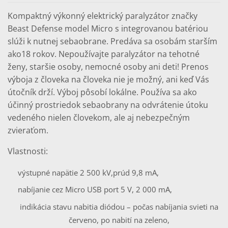
Kompaktný výkonný elektrický paralyzátor značky
Beast Defense model Micro s integrovanou batériou
slúži k nutnej sebaobrane. Predáva sa osobám starším
ako18 rokov. Nepoužívajte paralyzátor na tehotné
ženy, staršie osoby, nemocné osoby ani deti! Prenos
výboja z človeka na človeka nie je možný, ani keď Vás
útočník drží. Výboj pôsobí lokálne. Používa sa ako
účinný prostriedok sebaobrany na odvrátenie útoku
vedeného nielen človekom, ale aj nebezpečným
zvieraťom.
Vlastnosti:
výstupné napätie 2 500 kV,
prúd 9,8 mA,
nabíjanie cez Micro USB port 5 V, 2 000 mA,
indikácia stavu nabitia diódou – počas nabíjania svieti na
červeno, po nabití na zeleno,