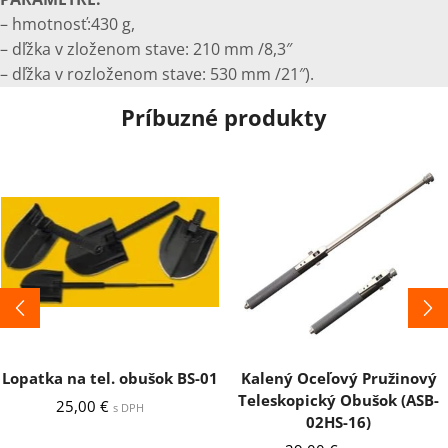
– hmotnosť:430 g,
– dľžka v zloženom stave: 210 mm /8,3″
– dľžka v rozloženom stave: 530 mm /21″).
Príbuzné produkty
Lopatka na tel. obušok BS-01
Kalený Oceľový Pružinový
Teleskopický Obušok (ASB-
25,00
€
s DPH
02HS-16)