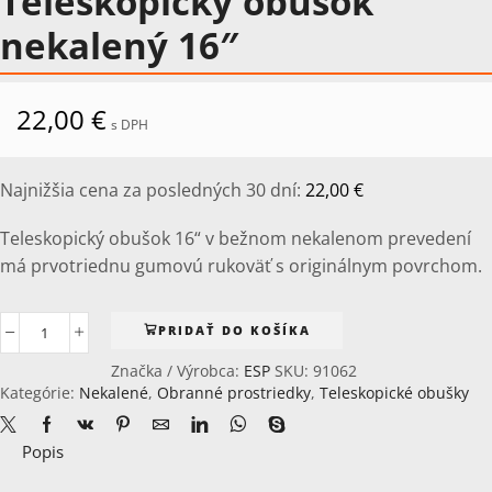
Teleskopický obušok
nekalený 16″
22,00
€
s DPH
Najnižšia cena za posledných 30 dní:
22,00
€
Teleskopický obušok 16“ v bežnom nekalenom prevedení
má prvotriednu gumovú rukoväť s originálnym povrchom.
PRIDAŤ DO KOŠÍKA
množstvo
Teleskopický
Značka / Výrobca:
ESP
SKU:
91062
obušok
Kategórie:
Nekalené
,
Obranné prostriedky
,
Teleskopické obušky
nekalený
16"
Popis