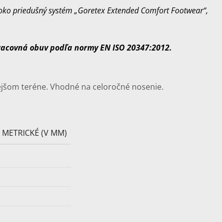
oko priedušný systém „Goretex Extended Comfort Footwear“,
racovná obuv podľa normy EN ISO 20347:2012
.
nejšom teréne. Vhodné na celoročné nosenie.
METRICKÉ (V MM)