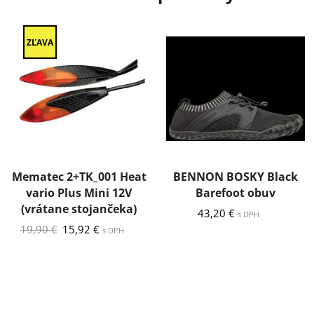
ZĽAVA
Mematec 2+TK_001 Heat
BENNON BOSKY Black
vario Plus Mini 12V
Barefoot obuv
(vrátane stojančeka)
43,20
€
s DPH
Pôvodná
Aktuálna
19,90
€
15,92
€
s DPH
cena
cena
bola:
je:
19,90 €.
15,92 €.