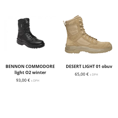
BENNON COMMODORE
DESERT LIGHT 01 obuv
light O2 winter
65,00
€
s DPH
93,00
€
s DPH