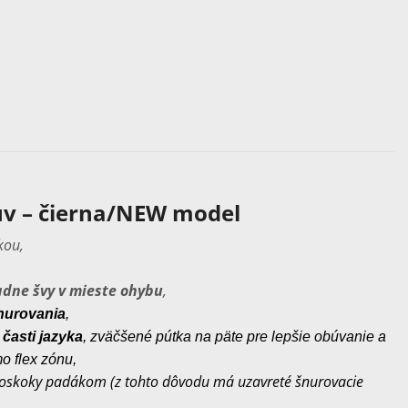
v – čierna/NEW model
kou,
adne švy v mieste ohybu
,
nurovania
,
časti jazyka
, zväčšené pútka na päte pre lepšie obúvanie a
o flex zónu,
e zoskoky padákom (z tohto dôvodu má uzavreté šnurovacie