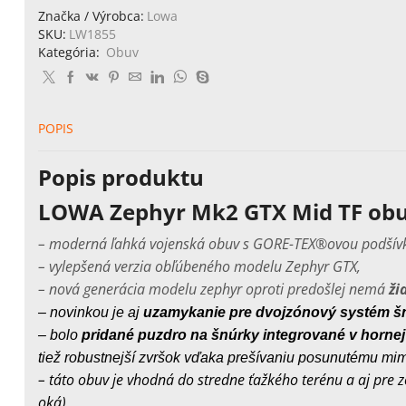
obuv
Značka / Výrobca:
Lowa
LOWA
SKU:
LW1855
Zephyr
Kategória:
Obuv
Mk2
GTX
Mid
TF
POPIS
obuv-
čierna
Popis produktu
LOWA Zephyr Mk2 GTX Mid TF obu
– moderná ľahká vojenská obuv s GORE-TEX®ovou podšív
– vylepšená verzia obľúbeného modelu Zephyr GTX,
– nová generácia modelu zephyr oproti predošlej nemá
ži
– novinkou je aj
uzamykanie pre dvojzónový systém š
– bolo
pridané puzdro na šnúrky integrované v hornej 
tiež robustnejší zvršok vďaka prešívaniu posunutému mim
– táto obuv je vhodná do stredne ťažkého terénu a aj pr
oká),