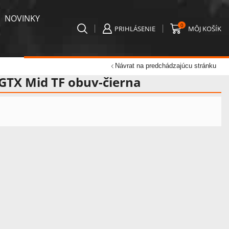
NOVINKY
0
PRIHLÁSENIE
MÔJ KOŠÍK
Návrat na predchádzajúcu stránku
GTX Mid TF obuv-čierna