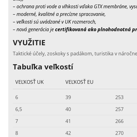
– ochrana proti vode a vlhkosti vďaka GTX membráne, vys
– moderné, kvalitné a precízne spracovanie,
– veľkosti sú uvádzané v UK rozmeroch,
–
nová generácia je
certifikovaná ako plnohodnotná p
VYUŽITIE
Taktické účely, zoskoky s padákom, turistika v nároč
Tabuľka veľkostí
VEĽKOSŤ UK
VEĽKOSŤ EU
6
39
253
6,5
40
257
7
41
266
8
42
270