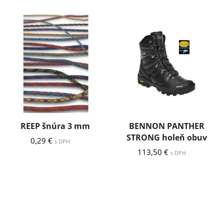
REEP šnúra 3 mm
BENNON PANTHER
STRONG holeň obuv
0,29
€
s DPH
113,50
€
s DPH