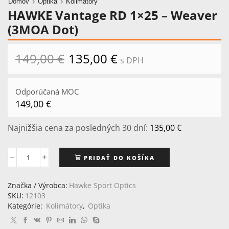
Domov
Optika
Kolimátory
HAWKE Vantage RD 1×25 – Weaver
(3MOA Dot)
149,00
€
Pôvodná
135,00
€
Aktuálna
s DPH
cena
cena
bola:
je:
149,00 €.
135,00 €.
Odporúčaná MOC
149,00
€
Najnižšia cena za posledných 30 dní:
135,00
€
PRIDAŤ DO KOŠÍKA
množstvo
HAWKE
Vantage
Značka / Výrobca:
Hawke Sport Optics
RD
SKU:
12103
1x25
Kategórie:
Kolimátory
,
Optika
-
Weaver