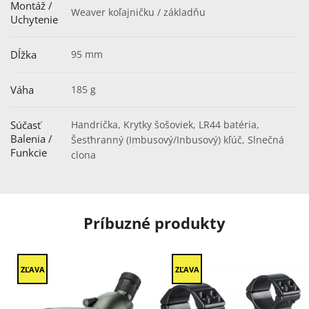
Montáž /
Weaver koľajničku / základňu
Uchytenie
Dĺžka
95 mm
Váha
185 g
Súčasť
Handrička, Krytky šošoviek, LR44 batéria,
Balenia /
Šesťhranný (Imbusový/Inbusový) kľúč, Slnečná
Funkcie
clona
Príbuzné produkty
ZĽAVA
ZĽAVA