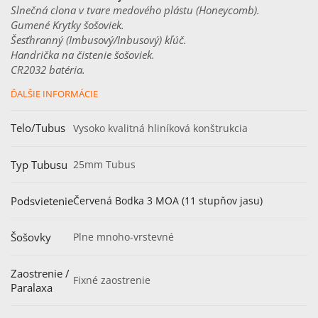
Slnečná clona v tvare medového plástu (Honeycomb).
Gumené Krytky šošoviek.
Šesťhranný (Imbusový/Inbusový) kľúč.
Handrička na čistenie šošoviek.
CR2032 batéria.
ĎALŠIE INFORMÁCIE
Telo/Tubus
Vysoko kvalitná hliníková konštrukcia
Typ Tubusu
25mm Tubus
Podsvietenie
Červená Bodka 3 MOA (11 stupňov jasu)
Šošovky
Plne mnoho-vrstevné
Zaostrenie /
Fixné zaostrenie
Paralaxa