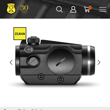
0
ZĽAVA