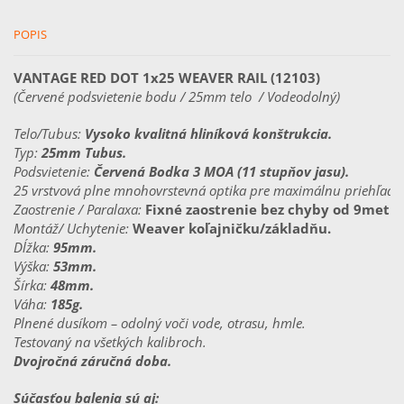
(3MOA
Dot)
POPIS
VANTAGE RED DOT 1x25 WEAVER RAIL (12103)
(Červené podsvietenie bodu / 25mm telo  / Vodeodolný)
Telo/Tubus: 
Vysoko kvalitná hliníková konštrukcia.
Typ: 
25mm Tubus.
Podsvietenie: 
Červená Bodka 3 MOA (11 stupňov jasu).
25 vrstvová plne mnohovrstevná optika pre maximálnu priehľadnos
Zaostrenie / Paralaxa: 
Fixné zaostrenie bez chyby od 9metro
Montáž/ Uchytenie: 
Weaver koľajničku/základňu.
Dĺžka: 
95mm.
Výška: 
53mm.
Šírka: 
48mm.
Váha: 
185g.
Plnené dusíkom – odolný voči vode, otrasu, hmle.
Testovaný na všetkých kalibroch.
Dvojročná záručná doba.
Súčasťou balenia sú aj: