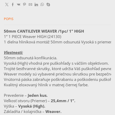
1pcs)
-
High
POPIS
50mm CANTILEVER WEAVER /1pc/ 1" HIGH
1” 1 PIECE Weaver HIGH (24130)
1 dielna hliníková montáž 50mm odsunutá Vysoká s priemer
Vlastnosti:
50mm odsunutá konfikurácia.
Vysoká (High) vhodná pre puškohľady s väčším objektívom.
Trojité šesťhranné skrutky, ktoré udržia Váš puškohľad pevne 
Weaver modely sú vybavené priečnou skrutkou pre bezpečnejš
Vnútorná páska zabraňuje poškrabaniu a poškodeniu puškohľ
Kvalitný eloxovaný hliník v matnej čiernej farbe.
Prevedenie – 
Jeden kus.
Veľkosť otvoru (Priemer) – 
25,4mm / 1”.
Výška – 
Vysoká (High).
Základňa / kolajnička – 
Weaver.