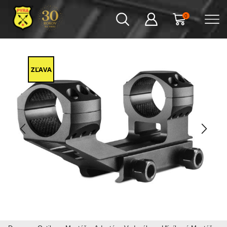
0
ZĽAVA