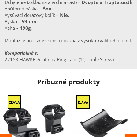
Uchytenie (základňa a vrchná časť) – 
Dvojité a Trojité šesťhr
Vnútorná páska – 
Áno.
Vysúvací dorazový kolík – 
Nie.
Výška – 
59mm.
Váha – 
190g.
Montáž je precízne skonštruovaná z vysoko kvalitného hliník
Kompatibilná s:
22153 HAWKE Picatinny Ring Caps (1", Triple Screw).
Príbuzné produkty
ZĽAVA
ZĽAVA