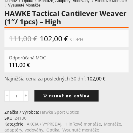
Domov
Optika
Montáže, Adaptéry, Vodováhy
Hliníkové Montáže
Vysunuté Montáže
HAWKE Tactical Cantilever Weaver
(1″/ 1pcs) – High
111,00
€
Pôvodná
102,00
€
Aktuálna
s DPH
cena
cena
bola:
je:
111,00 €.
102,00 €.
Odporúčaná MOC
111,00
€
Najnižšia cena za posledných 30 dní:
102,00
€
PRIDAŤ DO KOŠÍKA
množstvo
HAWKE
Tactical
Značka / Výrobca:
Hawke Sport Optics
Cantilever
SKU:
24130
Weaver
Kategórie:
AKCIA / VÝPREDAJ
,
Hliníkové montáže
,
Montáže,
(1"/
adaptéry, vodováhy
,
Optika
,
Vysunuté montáže