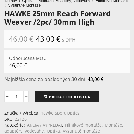
Domov
Optika
Montáže, Adaptéry, Vodováhy
Hliníkové Montáže
Vysunuté Montáže
HAWKE 25mm Reach Forward
Weaver /2pc/ 30mm High
46,00
€
Pôvodná
43,00
€
Aktuálna
s DPH
cena
cena
bola:
je:
46,00 €.
43,00 €.
Odporúčaná MOC
46,00
€
Najnižšia cena za posledných 30 dní:
43,00
€
PRIDAŤ DO KOŠÍKA
množstvo
HAWKE
25mm
Značka / Výrobca:
Hawke Sport Optics
Reach
SKU:
22126
Forward
Kategórie:
AKCIA / VÝPREDAJ
,
Hliníkové montáže
,
Montáže,
Weaver
adaptéry, vodováhy
,
Optika
,
Vysunuté montáže