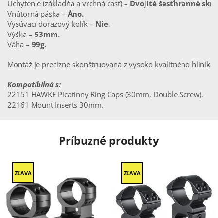
Uchytenie (základňa a vrchná časť) – 
Dvojité šesťhranné skru
Vnútorná páska – 
Áno.
Vysúvací dorazový kolík – 
Nie.
Výška – 
53mm.
Váha – 
99g.
Montáž je precízne skonštruovaná z vysoko kvalitného hliník
Kompatibilná s:
22151 HAWKE Picatinny Ring Caps (30mm, Double Screw).
22161 Mount Inserts 30mm.
Príbuzné produkty
ZĽAVA
ZĽAVA