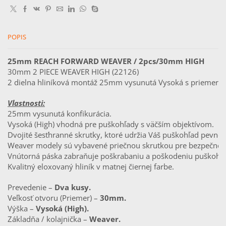
/2pc/
30mm
High
POPIS
25mm REACH FORWARD WEAVER / 2pcs/30mm HIGH
30mm 2 PIECE WEAVER HIGH (22126)                      
2 dielna hliníková montáž 25mm vysunutá Vysoká s priemer
Vlastnosti:
25mm vysunutá konfikurácia.
Vysoká (High) vhodná pre puškohľady s väčším objektívom.
Dvojité šesťhranné skrutky, ktoré udržia Váš puškohľad pevne
Weaver modely sú vybavené priečnou skrutkou pre bezpečnejš
Vnútorná páska zabraňuje poškrabaniu a poškodeniu puškohľ
Kvalitný eloxovaný hliník v matnej čiernej farbe.
Prevedenie – 
Dva kusy.
Veľkosť otvoru (Priemer) – 
30mm.
Výška – 
Vysoká (High).
Základňa / kolajnička – 
Weaver.