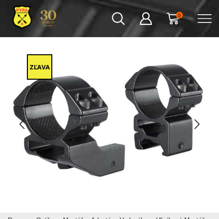
0
ZĽAVA