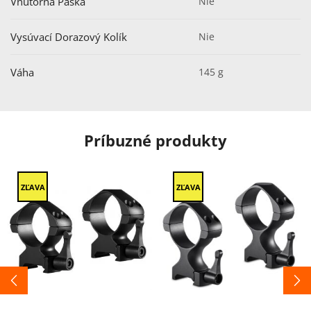
Vnútorná Páska
Nie
Vysúvací Dorazový Kolík
Nie
Váha
145 g
Príbuzné produkty
ZĽAVA
ZĽAVA