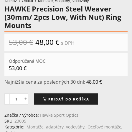
Domov
Optika
Montáže, Adaptéry, Vodováhy
HAWKE Precision Steel Weaver
(30mm/ 2pcs Low, With Nut) Ring
Mounts
53,00
€
Pôvodná
48,00
€
Aktuálna
s DPH
cena
cena
bola:
je:
53,00 €.
48,00 €.
Odporúčaná MOC
53,00
€
Najnižšia cena za posledných 30 dní:
48,00
€
PRIDAŤ DO KOŠÍKA
množstvo
HAWKE
Precision
Značka / Výrobca:
Hawke Sport Optics
Steel
SKU:
23005
Weaver
Kategórie:
Montáže, adaptéry, vodováhy
,
Oceľové montáže
,
(30mm/