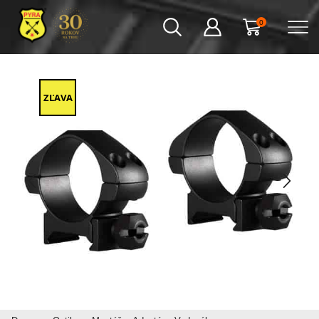
0
ZĽAVA