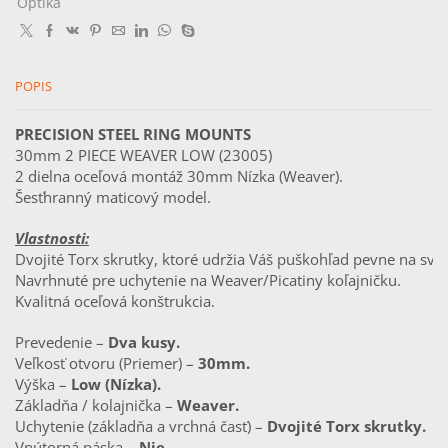
Optika
2pcs
Low,
With
Nut)
POPIS
Ring
Mounts
PRECISION STEEL RING MOUNTS
30mm 2 PIECE WEAVER LOW (23005)                       
2 dielna oceľová montáž 30mm Nízka (Weaver).
Šesťhranný maticový model.
Vlastnosti:
Dvojité Torx skrutky, ktoré udržia Váš puškohľad pevne na svo
Navrhnuté pre uchytenie na Weaver/Picatiny koľajničku.
Kvalitná oceľová konštrukcia.
Prevedenie – 
Dva kusy.
Veľkosť otvoru (Priemer) – 
30mm.
Výška – 
Low (Nízka).
Základňa / kolajnička – 
Weaver.
Uchytenie (základňa a vrchná časť) – 
Dvojité Torx skrutky.
Vnútorná páska – 
Nie.