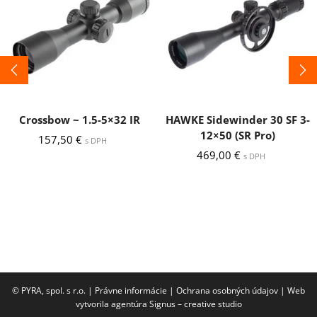
Crossbow ~ 1.5-5×32 IR
HAWKE Sidewinder 30 SF 3-
12×50 (SR Pro)
157,50
€
s DPH
469,00
€
s DPH
© PYRA, spol. s r.o. |
Právne informácie
|
Ochrana osobných údajov
|
Web
vytvorila agentúra Signus – creative studio