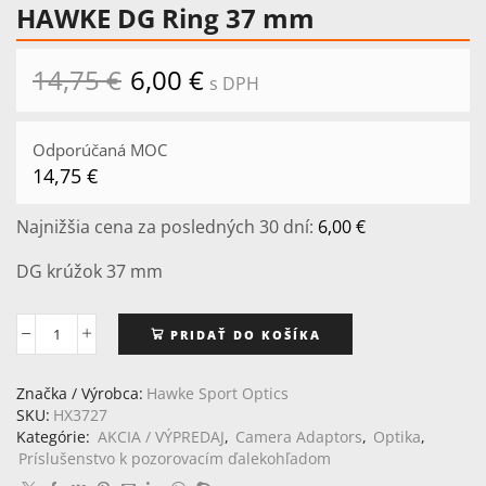
HAWKE DG Ring 37 mm
14,75
€
Pôvodná
6,00
€
Aktuálna
s DPH
cena
cena
bola:
je:
14,75 €.
6,00 €.
Odporúčaná MOC
14,75
€
Najnižšia cena za posledných 30 dní:
6,00
€
DG krúžok 37 mm
PRIDAŤ DO KOŠÍKA
množstvo
HAWKE
DG
Značka / Výrobca:
Hawke Sport Optics
Ring
SKU:
HX3727
37
Kategórie:
AKCIA / VÝPREDAJ
,
Camera Adaptors
,
Optika
,
mm
Príslušenstvo k pozorovacím ďalekohľadom