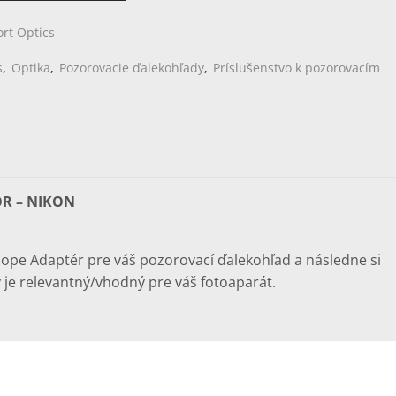
rt Optics
s
,
Optika
,
Pozorovacie ďalekohľady
,
Príslušenstvo k pozorovacím
R – NIKON
Scope Adaptér pre váš pozorovací ďalekohľad a následne si
ý je relevantný/vhodný pre váš fotoaparát.