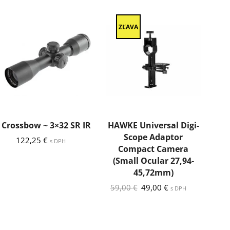
ZĽAVA
Crossbow ~ 3×32 SR IR
HAWKE Universal Digi-
H
Scope Adaptor
Ada
122,25
€
s DPH
Compact Camera
/ N
(Small Ocular 27,94-
45,72mm)
Pôvodná
Aktuálna
59,00
€
49,00
€
s DPH
cena
cena
bola:
je:
59,00 €.
49,00 €.