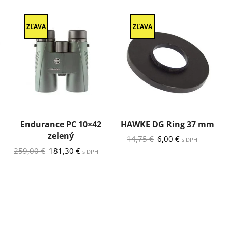
ZĽAVA
ZĽAVA
Endurance PC 10×42
HAWKE DG Ring 37 mm
zelený
Pôvodná
Aktuálna
14,75
€
6,00
€
s DPH
cena
cena
Pôvodná
Aktuálna
259,00
€
181,30
€
s DPH
bola:
je:
cena
cena
14,75 €.
6,00 €.
bola:
je:
259,00 €.
181,30 €.