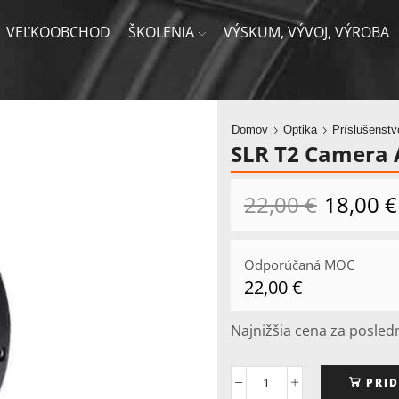
VEĽKOOBCHOD
ŠKOLENIA
VÝSKUM, VÝVOJ, VÝROBA
Domov
Optika
Príslušenst
SLR T2 Camera 
22,00
€
Pôvodná
18,00
€
cena
bola:
22,00 €.
Odporúčaná MOC
22,00
€
Najnižšia cena za posled
PRID
množstvo