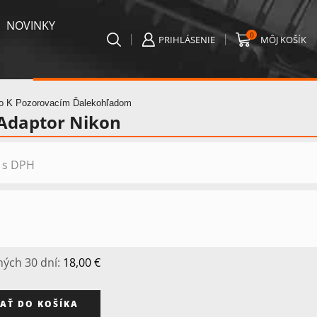
NOVINKY
0
PRIHLÁSENIE
MÔJ KOŠÍK
vo K Pozorovacím Ďalekohľadom
Adaptor Nikon
Aktuálna
s DPH
cena
je:
18,00 €.
ných 30 dní:
18,00
€
AŤ DO KOŠÍKA