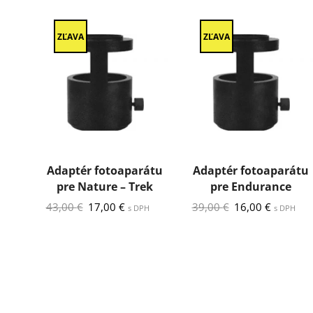
ZĽAVA
ZĽAVA
Adaptér fotoaparátu
Adaptér fotoaparátu
pre Nature – Trek
pre Endurance
Pôvodná
Aktuálna
Pôvodná
Aktuálna
43,00
€
17,00
€
39,00
€
16,00
€
s DPH
s DPH
cena
cena
cena
cena
bola:
je:
bola:
je:
43,00 €.
17,00 €.
39,00 €.
16,00 €.