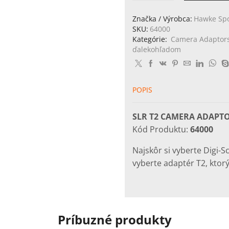
SLR
T2
Značka / Výrobca:
Hawke Spo
Camera
SKU:
64000
Adaptor
Kategórie:
Camera Adaptor
Nikon
ďalekohľadom
POPIS
SLR T2 CAMERA ADAPTO
Kód Produktu:
64000
Najskôr si vyberte Digi-
vyberte adaptér T2, ktor
Príbuzné produkty