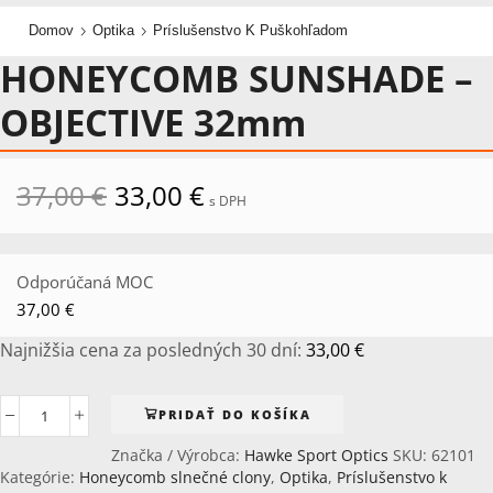
Domov
Optika
Príslušenstvo K Puškohľadom
HONEYCOMB SUNSHADE –
OBJECTIVE 32mm
Pôvodná
Aktuálna
37,00
€
33,00
€
s DPH
cena
cena
bola:
je:
37,00 €.
33,00 €.
Odporúčaná MOC
37,00
€
Najnižšia cena za posledných 30 dní:
33,00
€
PRIDAŤ DO KOŠÍKA
množstvo
HONEYCOMB
Značka / Výrobca:
Hawke Sport Optics
SKU:
62101
SUNSHADE
Kategórie:
Honeycomb slnečné clony
,
Optika
,
Príslušenstvo k
-