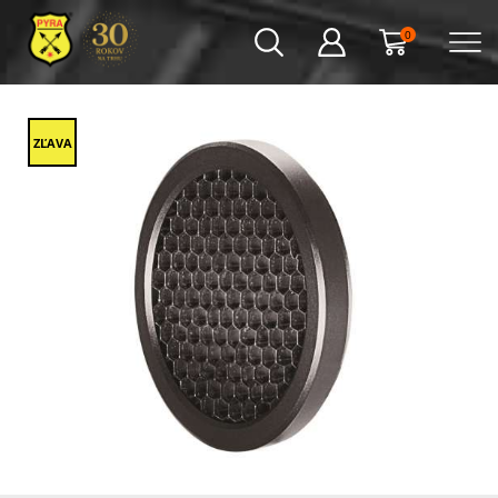
0
ZĽAVA