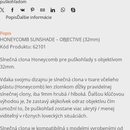
puškohľadom
OBJECTIVE
32mm
Popis
Ďalšie informácie
Popis
HONEYCOMB SUNSHADE – OBJECTIVE (32mm)
Kód Produktu: 62101
Slnečná clona Honeycomb pre puškohľady s objektívom
32mm.
Vďaka svojmu dizajnu je slnečná clona v tvare včelieho
plástu (Honeycomb) len zlomkom dĺžky pravidelnej
slnečnej clony, iba 9mm hrubá / hlboká. Ďalšou kľúčovou
výhodou je, že zastavý akýkoľvek odraz objektívu čím
umožní to, že puškohľad zostane viac ukrytý / menej
viditeľný v rôznych loveckých situáciách.
Slnečná clona je kompatibilná s modelmi vyrobenými od