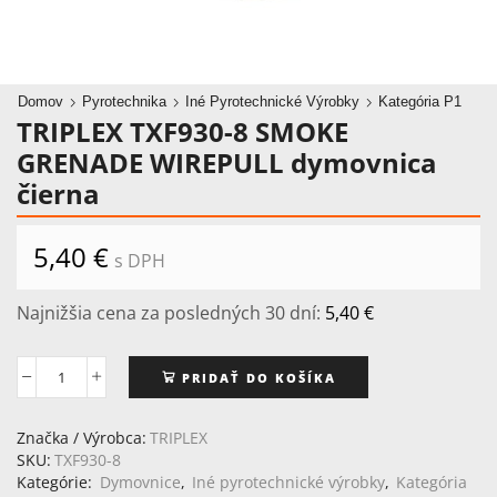
Domov
Pyrotechnika
Iné Pyrotechnické Výrobky
Kategória P1
TRIPLEX TXF930-8 SMOKE
GRENADE WIREPULL dymovnica
čierna
5,40
€
s DPH
Najnižšia cena za posledných 30 dní:
5,40
€
PRIDAŤ DO KOŠÍKA
množstvo
TRIPLEX
TXF930-
Značka / Výrobca:
TRIPLEX
8
SKU:
TXF930-8
SMOKE
Kategórie:
Dymovnice
,
Iné pyrotechnické výrobky
,
Kategória