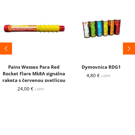
Pains Wessex Para Red
Dymovnica RDG1
Rocket Flare Mk8A signálna
4,80
€
s DPH
raketa s červenou svetlicou
24,00
€
s DPH