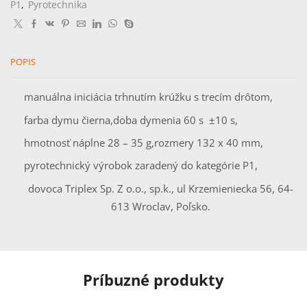
GRENADE
P1
,
Pyrotechnika
WIREPULL
dymovnica
čierna
POPIS
manuálna iniciácia trhnutím krúžku s trecím drôtom,
farba dymu čierna,
doba dymenia 60 s ±10 s,
hmotnosť náplne 28 – 35 g,
rozmery 132 x 40 mm,
pyrotechnický výrobok zaradený do kategórie P1,
dovoca Triplex Sp. Z o.o., sp.k., ul Krzemieniecka 56, 64-
613 Wroclav, Poľsko.
Príbuzné produkty