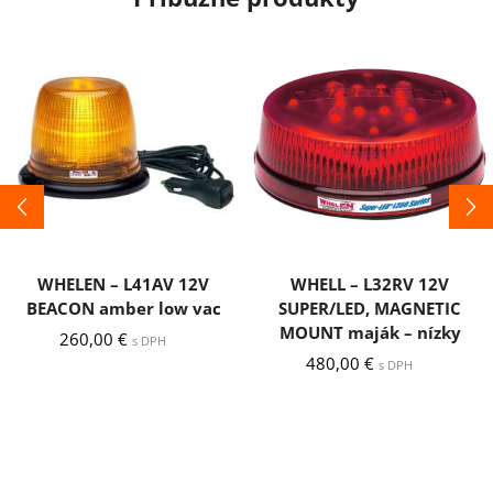
WHELEN – L41AV 12V
WHELL – L32RV 12V
BEACON amber low vac
SUPER/LED, MAGNETIC
MOUNT maják – nízky
260,00
€
s DPH
480,00
€
s DPH