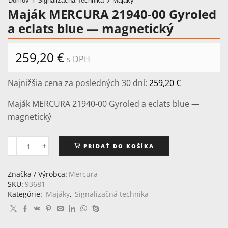
Domov
Signalizačná Technika
Majáky
Maják MERCURA 21940-00 Gyroled
a eclats blue — magnetický
259,20
€
s DPH
Najnižšia cena za posledných 30 dní:
259,20
€
Maják MERCURA 21940-00 Gyroled a eclats blue —
magnetický
PRIDAŤ DO KOŠÍKA
množstvo
Maják
MERCURA
Značka / Výrobca:
Mercura
21940-
SKU:
93681
00
Kategórie:
Majáky
,
Signalizačná technika
Gyroled
a
eclats