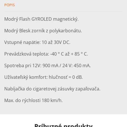
blue
POPIS
-
-
Modrý Flash GYROLED magnetický.
magnetický
Modrý Blesk zorník z polykarbonátu.
Vstupné napätie: 10 až 30V DC.
Prevádzková teplota: -40 ° C až + 85 ° C.
Spotreba pri 12V: 900 mA / 24 V: 450 mA.
Užívateľský komfort: hlučnosť = 0 dB.
Nabíjačka do cigaretovej zásuvky zapaľovača.
Max. do rýchlosti 180 km/h.
Príbuzné produkty