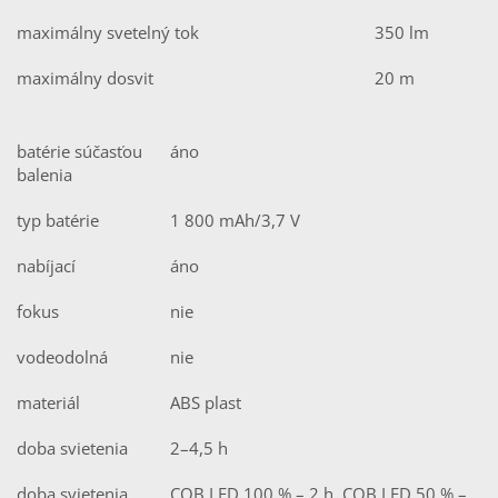
maximálny svetelný tok
350 lm
maximálny dosvit
20 m
batérie súčasťou
áno
balenia
typ batérie
1 800 mAh/3,7 V
nabíjací
áno
fokus
nie
vodeodolná
nie
materiál
ABS plast
doba svietenia
2–4,5 h
doba svietenia
COB LED 100 % – 2 h, COB LED 50 % –