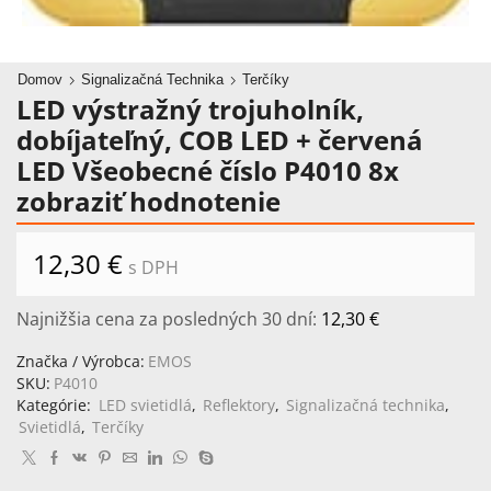
Domov
Signalizačná Technika
Terčíky
LED výstražný trojuholník,
dobíjateľný, COB LED + červená
LED Všeobecné číslo P4010 8x
zobraziť hodnotenie
12,30
€
s DPH
Najnižšia cena za posledných 30 dní:
12,30
€
Značka / Výrobca:
EMOS
SKU:
P4010
Kategórie:
LED svietidlá
,
Reflektory
,
Signalizačná technika
,
Svietidlá
,
Terčíky