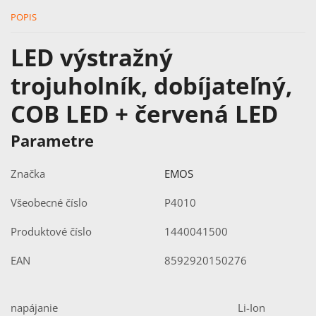
POPIS
LED výstražný
trojuholník, dobíjateľný,
COB LED + červená LED
Parametre
Značka
EMOS
Všeobecné číslo
P4010
Produktové číslo
1440041500
EAN
8592920150276
napájanie
Li-Ion