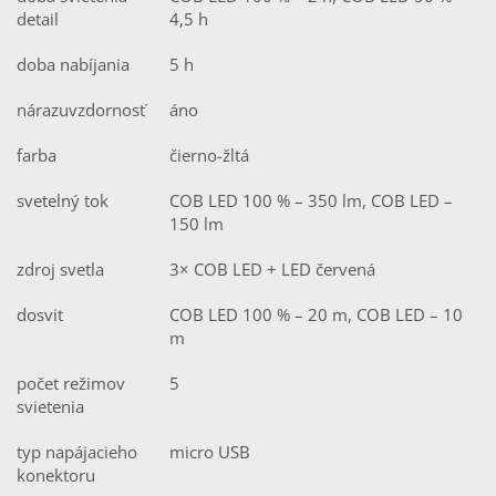
detail
4,5 h
doba nabíjania
5 h
nárazuvzdornosť
áno
farba
čierno-žltá
svetelný tok
COB LED 100 % – 350 lm, COB LED –
150 lm
zdroj svetla
3× COB LED + LED červená
dosvit
COB LED 100 % – 20 m, COB LED – 10
m
počet režimov
5
svietenia
typ napájacieho
micro USB
konektoru