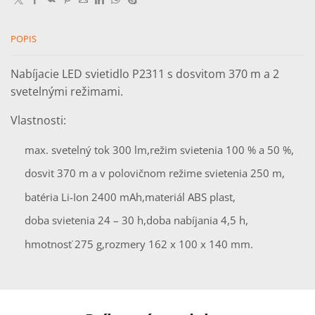
P2311
POPIS
Nabíjacie LED svietidlo P2311 s dosvitom 370 m a 2
svetelnými režimami.
Vlastnosti:
max. svetelný tok 300 lm,
režim svietenia 100 % a 50 %,
dosvit 370 m a v polovičnom režime svietenia 250 m,
batéria Li-Ion 2400 mAh,
materiál ABS plast,
doba svietenia 24 – 30 h,
doba nabíjania 4,5 h,
hmotnosť 275 g,
rozmery 162 x 100 x 140 mm.