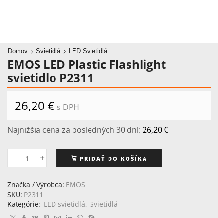
Domov
Svietidlá
LED Svietidlá
EMOS LED Plastic Flashlight
svietidlo P2311
26,20
€
s DPH
Najnižšia cena za posledných 30 dní:
26,20
€
PRIDAŤ DO KOŠÍKA
množstvo
EMOS
LED
Značka / Výrobca:
EMOS
Plastic
SKU:
P2311
Flashlight
Kategórie:
LED svietidlá
,
Svietidlá
svietidlo