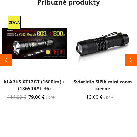
Príbuzné produkty
ZĽAVA
KLARUS XT12GT (1600lm) +
Svietidlo SIPIK mini zoom
(18650BAT-36)
čierne
Pôvodná
Aktuálna
114,00
€
79,00
€
13,00
€
s DPH
s DPH
cena
cena
bola:
je:
114,00 €.
79,00 €.