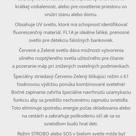
krátkej vzdialenosti, alebo pre osvetlenie priestoru vo
vnútri stanu alebo domu.
Obsahuje UV svetlo, ktoré má schopnosť identifikovať
fluorescenčný materiál. FL1A je ideálne ľahké, prenosné
svetlo pre detekciu falošných bankoviek.
Červené a Zelené svetlo dáva možnosti vytvorenia
silného rozptýleného svetla užitočného pre čítanie
a pozeranie máp pri znížených svetelných podmienkach.
Špeciálny striedavý Červeno-Zelený blikajúci režim s 61
hodinovou výdržou ponúka kombinované svetelné/
Bočné zapínanie zahŕňa špeciálne navrhnutú uzamykaciu
funkciu aby sa predišlo nechcenému zapnutiu svietidla.
Toto eliminuje spotrebu energie počas skladovania alebo
na cestách a zabraňuje poškodeniu očí ak sa so
svietidlom budú hrať deti.
Režim STROBO alebo SOS v bielom svetle môže byť