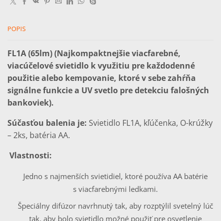
1,5V
Batéria
POPIS
FL1A (65lm)
(Najkompaktnejšie viacfarebné,
viacúčelové svietidlo k využitiu pre každodenné
použitie alebo kempovanie, ktoré v sebe zahŕňa
signálne funkcie a UV svetlo pre detekciu falošných
bankoviek).
Súčasťou balenia je:
Svietidlo FL1A, kľúčenka, O-krúžky
– 2ks, batéria AA.
Vlastnosti:
Jedno s najmenších svietidiel, ktoré používa AA batérie
s viacfarebnými ledkami.
Špeciálny difúzor navrhnutý tak, aby rozptýlil svetelný lúč
tak, aby bolo svietidlo možné použiť pre osvetlenie