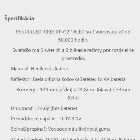
Špecifikácia
Použitá LED: CREE XP-G2 1ALED so životnosťou až do
50.000 hodín.
Svietidlo má 5 svietich a 3 blikacie režimy pre rozdsielne
prostredia.
Materiál: Hliníková zliatina
Reflektor: Biela difúzna šošovka
Batérie: 1x AA batéria
Rozmery：144mm (dĺžka) x 24.8mm (hlava) x 24mm
(telo)
Hmotnosť：24.6g (bez batérie)
Prevádzkové napätie：0.9V-3.0V
Spínač/prepínač: Vodeodolná silikónová guma
Materiál: Hliník A6061-T6 leteckej kvality, Military III tvrdé