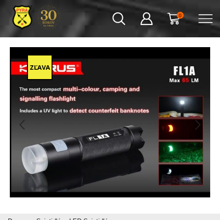
0
ZĽAVA