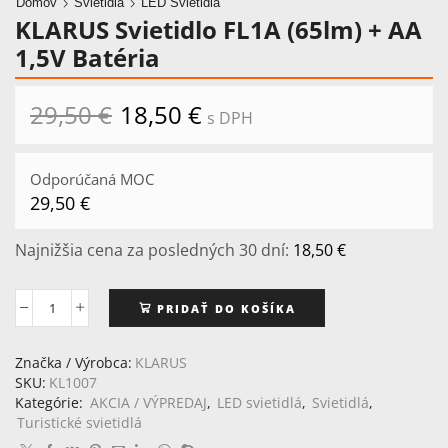
Domov
Svietidlá
LED Svietidlá
KLARUS Svietidlo FL1A (65lm) + AA
1,5V Batéria
29,50
€
Pôvodná
18,50
€
Aktuálna
s DPH
cena
cena
bola:
je:
29,50 €.
18,50 €.
Odporúčaná MOC
29,50
€
Najnižšia cena za posledných 30 dní:
18,50
€
PRIDAŤ DO KOŠÍKA
množstvo
KLARUS
Svietidlo
Značka / Výrobca:
KLARUS
FL1A
SKU:
KL1007
(65lm)
Kategórie:
AKCIA / VÝPREDAJ
,
LED svietidlá
,
Svietidlá
,
+
Turistické svietidlá
AA