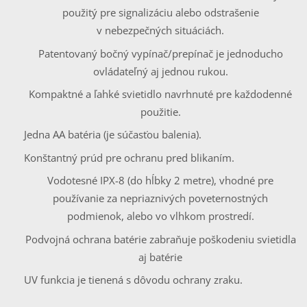
použitý pre signalizáciu alebo odstrašenie
v nebezpečných situáciách.
Patentovaný bočný vypínač/prepínač je jednoducho
ovládateľný aj jednou rukou.
Kompaktné a ľahké svietidlo navrhnuté pre každodenné
použitie.
Jedna AA batéria (je súčasťou balenia).
Konštantný prúd pre ochranu pred blikaním.
Vodotesné IPX-8 (do hĺbky 2 metre), vhodné pre
používanie za nepriaznivých poveternostných
podmienok, alebo vo vlhkom prostredí.
Podvojná ochrana batérie zabraňuje poškodeniu svietidla
aj batérie
UV funkcia je tienená s dôvodu ochrany zraku.