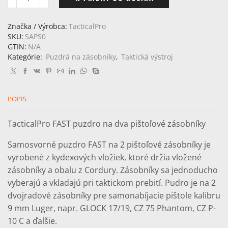
množstvo
TacticalPro
FAST
Značka / Výrobca:
TacticalPro
puzdro
SKU:
SAPS0
na
GTIN:
N/A
dva
Kategórie:
Puzdrá na zásobníky
,
Taktická výstroj
pištoľové
zásobníky
POPIS
TacticalPro FAST puzdro na dva pištoľové zásobníky
Samosvorné puzdro FAST na 2 pištoľové zásobníky je
vyrobené z kydexových vložiek, ktoré držia vložené
zásobníky a obalu z Cordury. Zásobníky sa jednoducho
vyberajú a vkladajú pri taktickom prebití. Pudro je na 2
dvojradové zásobníky pre samonabíjacie pištole kalibru
9 mm Luger, napr. GLOCK 17/19, CZ 75 Phantom, CZ P-
10 C a ďalšie.