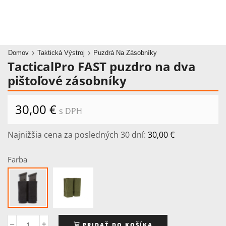
Domov
Taktická Výstroj
Puzdrá Na Zásobníky
TacticalPro FAST puzdro na dva
pištoľové zásobníky
30,00
€
s DPH
Najnižšia cena za posledných 30 dní:
30,00
€
Farba
PRIDAŤ DO KOŠÍKA