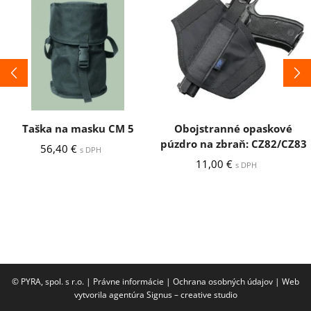
Taška na masku CM 5
Obojstranné opaskové
púzdro na zbraň: CZ82/CZ83
56,40
€
s DPH
11,00
€
s DPH
© PYRA, spol. s r.o. |
Právne informácie
|
Ochrana osobných údajov
|
Web
vytvorila agentúra Signus – creative studio