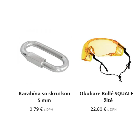
Karabína so skrutkou
Okuliare Bollé SQUAL
5 mm
– žlté
0,79
€
22,80
€
s DPH
s DPH