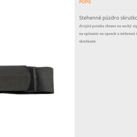
POPIS
Stehenné púzdro skrutko
dvojitá poistka zbrane na suchý z
na upínanie na opasok a stehennú 
skrutkami.