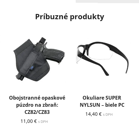
Príbuzné produkty
E
Obojstranné opaskové
Okuliare SUPER
púzdro na zbraň:
NYLSUN – biele PC
CZ82/CZ83
14,40
€
s DPH
11,00
€
s DPH