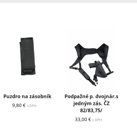
Puzdro na zásobník
Podpažné p. dvojnár.s
Kar
jedným zás. ČZ
9,80
€
s DPH
82/83,75/
33,00
€
s DPH