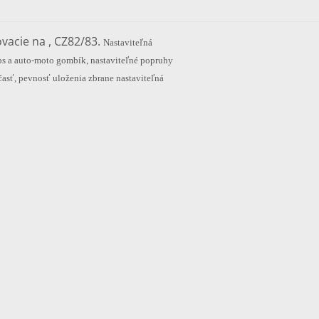
vacie na , CZ82/83.
Nastaviteľná
ips a auto-moto gombík, nastaviteľné popruhy
časť, pevnosť uloženia zbrane nastaviteľná