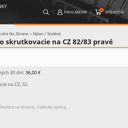
NKY
0
PRIHLÁSENIE
MÔJ KOŠÍK
zdrá Na Zbrane
Nylon / Textilné
o skrutkovacie na CZ 82/83 pravé
ných 30 dní:
36,00
€
cie na CZ, GL
Puzdrá na zbrane
,
Taktická výstroj