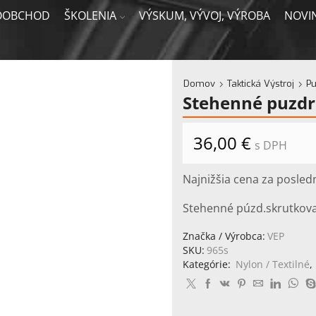
OOBCHOD
ŠKOLENIA
VÝSKUM, VÝVOJ, VÝROBA
NOVI
Domov
Taktická Výstroj
Pu
Stehenné puzdr
36,00
€
s DPH
Najnižšia cena za posled
Stehenné púzd.skrutkova
Značka / Výrobca:
VEP
SKU:
965s
Kategórie:
Nylon / Textilné
,