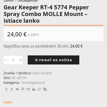
Domov
Uncategorized
Gear Keeper RT-4 5774 Pepper
Spray Combo MOLLE Mount –
istiace lanko
24,00
€
s DPH
Najnižšia cena za posledných 30 dní:
24,00
€
PRIDAŤ DO KOŠÍKA
množstvo
Gear
Keeper
Značka / Výrobca:
Gear Keeper
RT-
SKU:
RT-45774
4
Kategória:
Uncategorized
5774
Pepper
Spray
Combo
POPIS
MOLLE