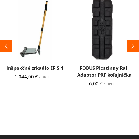
Inšpekčné zrkadlo EFIS 4
FOBUS Picatinny Rail
Adaptor PRF koľajnička
1.044,00
€
s DPH
6,00
€
s DPH