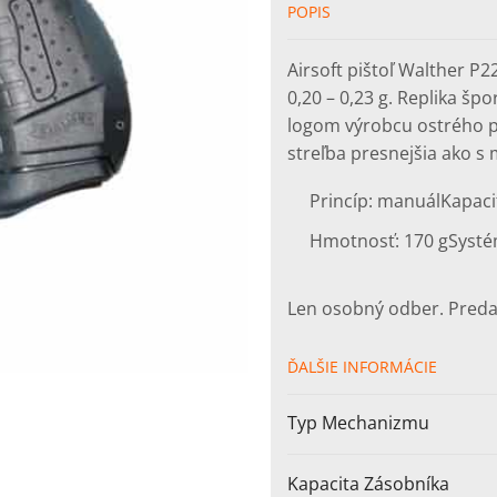
POPIS
Airsoft pištoľ Walther P
0,20 – 0,23 g. Replika šp
logom výrobcu ostrého p
streľba presnejšia ako s
Princíp: manuál
Kapaci
Hmotnosť: 170 g
Systé
Len osobný odber. Preda
ĎALŠIE INFORMÁCIE
Typ Mechanizmu
Kapacita Zásobníka