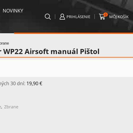
NOVINKY
0
PRIHLÁSENIE
MÔJ KOŠÍK
brane
 WP22 Airsoft manuál Pištol
ných 30 dní:
19,90
€
e
,
Zbrane