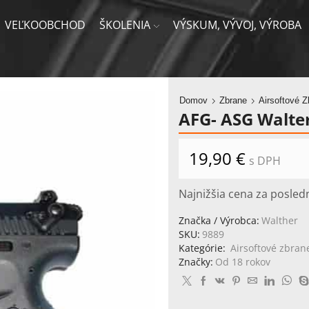
VEĽKOOBCHOD
ŠKOLENIA
VÝSKUM, VÝVOJ, VÝROBA
Domov
Zbrane
Airsoftové Z
AFG- ASG Walter
19,90
€
s DPH
Najnižšia cena za posled
Značka / Výrobca:
Walther
SKU:
9889
Kategórie:
Airsoftové zbran
Značky:
Od 18 rokov