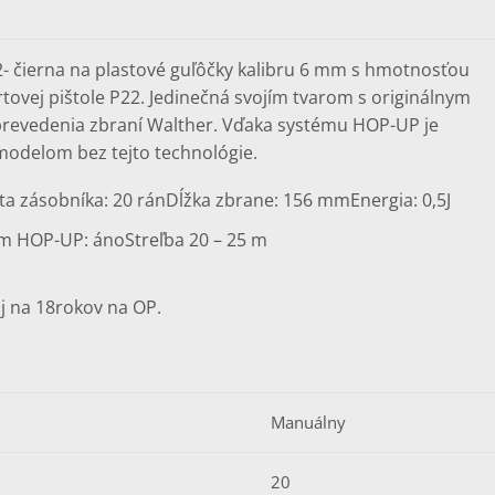
22- čierna na plastové guľôčky kalibru 6 mm s hmotnosťou
ortovej pištole P22. Jedinečná svojím tvarom s originálnym
revedenia zbraní Walther. Vďaka systému HOP-UP je
 modelom bez tejto technológie.
ta zásobníka: 20 rán
Dĺžka zbrane: 156 mm
Energia: 0,5J
m HOP-UP: áno
Streľba 20 – 25 m
j na 18rokov na OP.
Manuálny
20