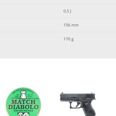
0,5 J
156 mm
170 g