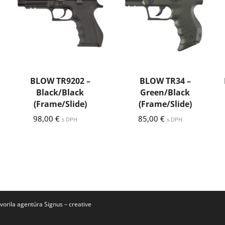
BLOW TR9202 –
BLOW TR34 –
Black/Black
Green/Black
(Frame/Slide)
(Frame/Slide)
98,00
€
85,00
€
s DPH
s DPH
vorila agentúra Signus – creative