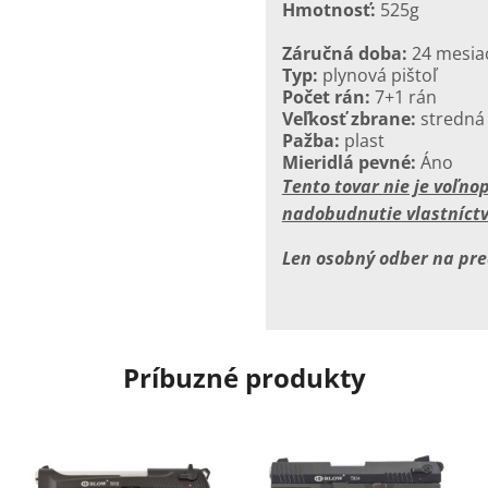
Hmotnosť:
525g
Záručná doba:
24 mesia
Typ:
plynová pištoľ
Počet rán:
7+1 rán
Veľkosť zbrane:
stredná
Pažba:
plast
Mieridlá pevné:
Áno
Tento tovar nie je voľn
nadobudnutie vlastníctv
Len osobný odber na pr
Príbuzné produkty