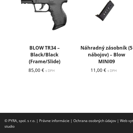
BLOW TR34 –
Náhradný zásobník (5
Black/Black
nábojov) – Blow
(Frame/Slide)
MINI09
85,00
€
11,00
€
s DPH
s DPH
© PYRA, spol. s r.o. |
Právne informácie
|
Ochrana osobných údajov
|
Web vyt
studio