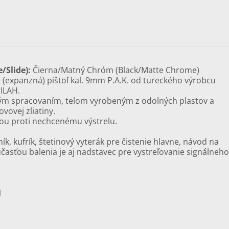
/Slide):
Čierna/Matný Chróm (Black/Matte Chrome)
 (expanzná) pištoľ kal. 9mm P.A.K. od tureckého výrobcu
SILAH.
tným spracovaním, telom vyrobeným z odolných plastov a
ovej zliatiny.
kou proti nechcenému výstrelu.
k, kufrík, štetinový vyterák pre čistenie hlavne, návod na
Súčasťou balenia je aj nadstavec pre vystreľovanie signálneho
1