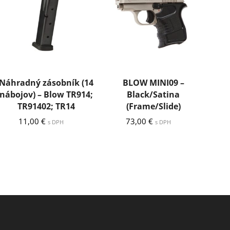
Náhradný zásobník (14
BLOW MINI09 –
nábojov) – Blow TR914;
Black/Satina
TR91402; TR14
(Frame/Slide)
11,00
€
73,00
€
s DPH
s DPH