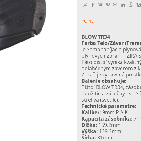
Chrome
(Frame/Slide)
POPIS
BLOW TR34
Farba Telo/Záver (Frame
Je Samonabíjacia plynová
plynových zbraní – ZIRA 
Táto pištoľ vyniká kvali
odľahčeným záverom z kov
Zbraň je vybavená poist
Balenie obsahuje:
Pištoľ BLOW TR34, zásobní
použitie a záručný list. 
streliva (svetlíc).
Technické parametre:
Kaliber:
9mm P.A.K.
Kapacita zásobníka:
7+
Dĺžka:
159,2mm
Výška:
129,3mm
Šírka:
31mm