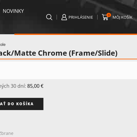
NOVINKY
0
PRIHLÁSENIE
MÔJ KOŠÍK
ole
ack/Matte Chrome (Frame/Slide)
ných 30 dní:
85,00
€
AŤ DO KOŠÍKA
Zbrane