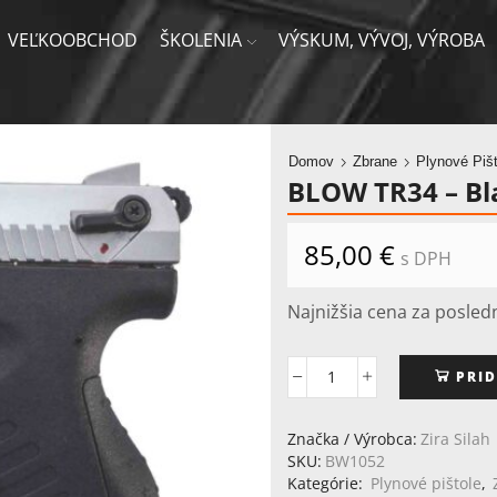
VEĽKOOBCHOD
ŠKOLENIA
VÝSKUM, VÝVOJ, VÝROBA
Domov
Zbrane
Plynové Pišt
BLOW TR34 – Bl
85,00
€
s DPH
Najnižšia cena za posled
PRID
množstvo
BLOW
TR34
Značka / Výrobca:
Zira Silah
-
SKU:
BW1052
Black/Matte
Kategórie:
Plynové pištole
,