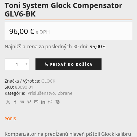
Toni System Glock Compensator
GLV6-BK
96,00
€
s DPH
Najnižšia cena za posledných 30 dní:
96,00
€
PRIDAŤ DO KOŠÍKA
množstvo
Toni
System
Značka / Výrobca:
GLOCK
Glock
SKU:
83090 01
Compensator
Kategórie:
Príslušenstvo
,
Zbrane
GLV6-
BK
POPIS
Kompenzátor na predĺženú hlaveň pištolí Glock kalibru