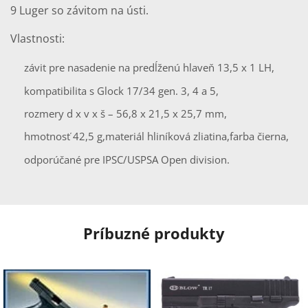
9 Luger so závitom na ústi.
Vlastnosti:
závit pre nasadenie na predĺženú hlaveň 13,5 x 1 LH,
kompatibilita s Glock 17/34 gen. 3, 4 a 5,
rozmery d x v x š – 56,8 x 21,5 x 25,7 mm,
hmotnosť 42,5 g,
materiál hliníková zliatina,
farba čierna,
odporúčané pre IPSC/USPSA Open division.
Príbuzné produkty