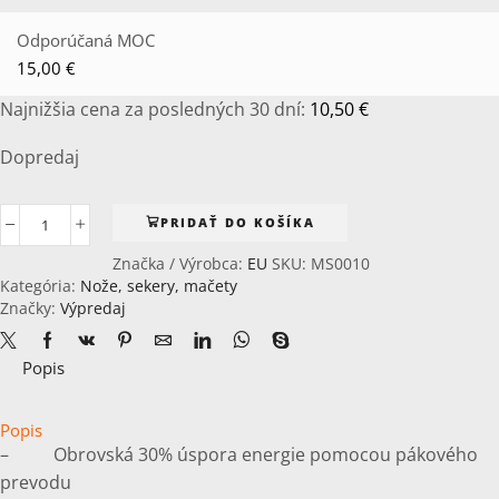
15,00 €.
10,50 €.
Odporúčaná MOC
15,00
€
Najnižšia cena za posledných 30 dní:
10,50
€
Dopredaj
PRIDAŤ DO KOŠÍKA
množstvo
Master
Značka / Výrobca:
EU
SKU:
MS0010
ráčnové
Kategória:
Nože, sekery, mačety
nožnice
Značky:
Výpredaj
„De
Luxe“
Popis
Popis
– Obrovská 30% úspora energie pomocou pákového
prevodu