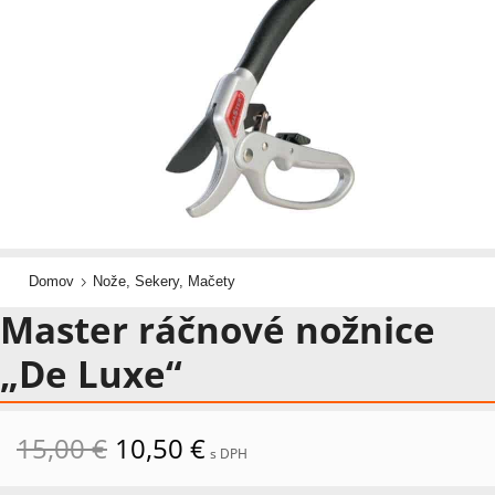
Domov
Nože, Sekery, Mačety
Master ráčnové nožnice
„De Luxe“
Pôvodná
Aktuálna
15,00
€
10,50
€
s DPH
cena
cena
bola:
je: