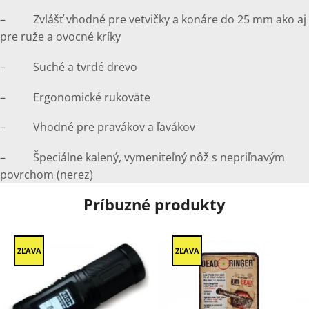
– Zvlášť vhodné pre vetvičky a konáre do 25 mm ako aj
pre ruže a ovocné kríky
– Suché a tvrdé drevo
– Ergonomické rukoväte
– Vhodné pre pravákov a ľavákov
– Špeciálne kalený, vymeniteľný nôž s nepriľnavým
povrchom (nerez)
Príbuzné produkty
ZĽAVA
ZĽAVA