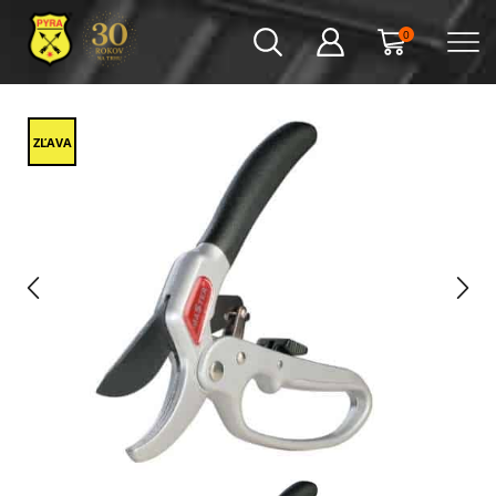
0
ZĽAVA